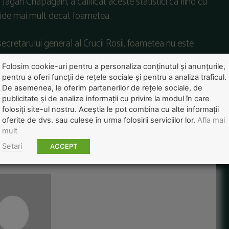
 Jagan Chapagain, a calificat aceste statistici ca fiind cu
ucide mai mult decat foametea.
ecretarului general al Crucii Rosii, foametea nu este
icitara a acestora, de haos si de cresterea preturilor.
Folosim cookie-uri pentru a personaliza conținutul și anunțurile,
pentru a oferi funcții de rețele sociale și pentru a analiza traficul.
 mondial nascandu-se deja temerile unei crize alimentare,
De asemenea, le oferim partenerilor de rețele sociale, de
provocat la acea vreme emotii, cat si instabilitate politica
publicitate și de analize informații cu privire la modul în care
folosiți site-ul nostru. Aceștia le pot combina cu alte informații
oferite de dvs. sau culese în urma folosirii serviciilor lor.
Afla mai
mult
Setari
ACCEPT