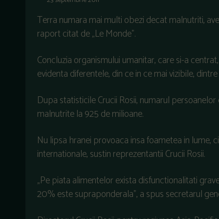
23 septembrie 2011
Terra numara mai multi obezi decat malnutriti, aver
raport citat de „Le Monde”.
Concluzia organismului umanitar, care si-a centrat,
evidenta diferentele, din ce in ce mai vizibile, dintre
Dupa statisticile Crucii Rosii, numarul persoanelor ob
malnutrite la 925 de milioane.
Nu lipsa hranei provoaca insa foametea in lume, ci o
internationale, sustin reprezentantii Crucii Rosii.
„Pe piata alimentelor exista disfunctionalitati gr
20% este supraponderala”, a spus secretarul genera