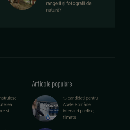
rangerii și fotografii de
natură?
Articole populare
nstruiesc
15 candidați pentru
puterea
Apele Române:
re și
interviuri publice,
filmate