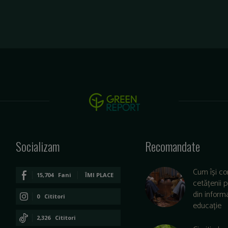
Socializam
Recomandate
Cum își co
15,704
Fani
ÎMI PLACE
cetățenii 
din informa
0
Cititori
educație
CONECTAȚI-VĂ
2,326
Cititori