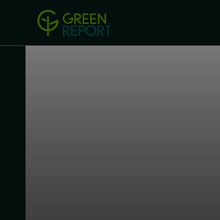
Green Revolution
Conferințel
ACASA
LEGISLAȚIE
B