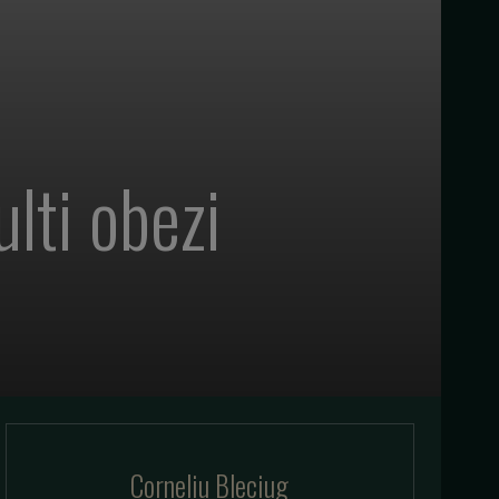
lti obezi
Corneliu Bleciug