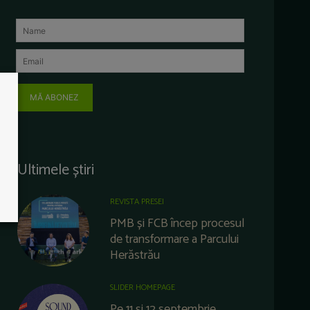
MĂ ABONEZ
Ultimele știri
REVISTA PRESEI
PMB și FCB încep procesul
de transformare a Parcului
Herăstrău
SLIDER HOMEPAGE
Pe 11 și 12 septembrie,