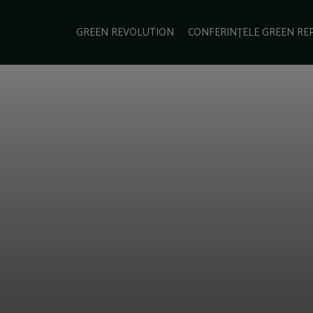
e Green Report
Podcast
Gala Green Report
Contact
GREEN REVOLUTION
CONFERINȚELE GREEN RE
USINESS
ENERGIE
TRANSPORT
CSR
SCHIMBĂRI CLIMATICE