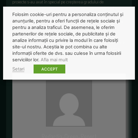
proiecte s-au axat în special pe creșterea gradului de
conștientizare și protejarea mijloacelor de subzistență, însă ele
Folosim cookie-uri pentru a personaliza conținutul și
au jucat un rol important în testarea și implementarea unor noi
anunțurile, pentru a oferi funcții de rețele sociale și
moduri de a gestiona și a minimiza conflictele dintre carnivorele
pentru a analiza traficul. De asemenea, le oferim
mari și oameni.
partenerilor de rețele sociale, de publicitate și de
analize informații cu privire la modul în care folosiți
În prezent, au fost dezvoltate și testate măsuri de reglementare și
site-ul nostru. Aceștia le pot combina cu alte
tehnici eficiente care permit atenuarea conflictelor între om și
informații oferite de dvs. sau culese în urma folosirii
viața sălbatică, precum și conviețuirea cu carnivorele mari pe
serviciilor lor.
Afla mai mult
termen lung.
Setari
ACCEPT
Redactia-Green-Report