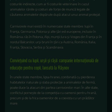
costurile indirecte, cum ar fi costurile veterinare în cazul
animalelor rănite și costuri ale forței de muncă legate de
căutarea animalelor dispărute după atacul unui animal protejat.
Carnivorele mari există în numeroase state membre: lupi în
Franța, Germania, Polonia și alte țări est europene, inclusiv în
România; râs în Polonia, Alpi, munții Jura și Vosges din Franța și în
nordul Balcanilor; urși bruni în țări ca Austria, România, Italia,
Franța, Slovacia, Serbia și Scandinavia.
Conviețuind cu lupii, urșii și râșii: campanie internațională de
educație pentru copii, lansată la Râșnov
În unele state membre, lipsa hranei, combinată cu pierderea
habitatelor naturale și slaba protecție a animalelor de fermă,
poate duce la atacuri din partea carnivorelor mari. În alte state,
conflictul pornește de la competiția cu oamenii pentru hrană,
precum și de la frica oamenilor de a coexista cu un prădător
mare.