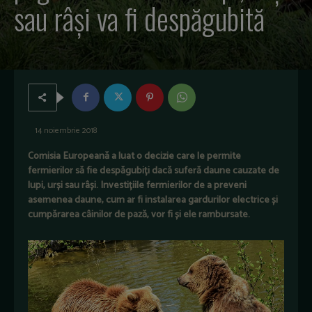
sau râși va fi despăgubită
14 noiembrie 2018
Comisia Europeană a luat o decizie care le permite
fermierilor să fie despăgubiți dacă suferă daune cauzate de
lupi, urși sau râși. Investițiile fermierilor de a preveni
asemenea daune, cum ar fi instalarea gardurilor electrice și
cumpărarea câinilor de pază, vor fi și ele rambursate.