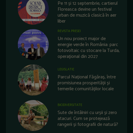
Pe 11 și 12 septembrie, cartierul
Floreasca devine un festival
urban de muzică clasică în aer
liber
REVISTA PRESEI
Un nou proiect major de
energie verde în România: parc
fotovoltaic cu stocare la Turda,
operațional din 2027
LEGISLATIE
Parcul Național Făgăraș, între
promisiunea prosperității și
temerile comunităților locale
BIODIVERSITATE
Sute de întâlniri cu urșii și zero
atacuri. Cum se protejează
rangerii și fotografii de natură?