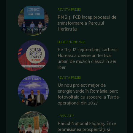
REVISTA PRESEI
PMB și FCB încep procesul de
transformare a Parcului
Herăstrău
SLIDER HOMEPAGE
Pe 11 și 12 septembrie, cartierul
Floreasca devine un festival
urban de muzică clasică în aer
liber
REVISTA PRESEI
Un nou proiect major de
energie verde în România: parc
fotovoltaic cu stocare la Turda,
operațional din 2027
LEGISLATIE
Parcul Național Făgăraș, între
promisiunea prosperității și