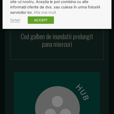
mare parc eolian din lume
turistii de pe litoral
site-ul nostru. Aceștia le pot combina cu alte
informații oferite de dvs. sau culese în urma folosirii
serviciilor lor.
Afla mai mult
Setari
ACCEPT
Cod galben de inundatii prelungit
pana miercuri