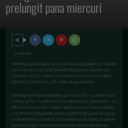
prelungit pana miercuri
27 iulie 2010
Hidrologii au prelungit, marti, avertizarea cod galben de inundatii
pana miercuri la ora 15.00. Bazinele hidrografice afectate sunt
Tisa, Viseu, Iza, Tur, Somes, Crasna, Barcau, Crisuri, Mures, Bistra
(afluent al Timisului), Jiu, Olt, Vedea, Arges, Ialomita.
Hidrologii au instituit cod galben pe raurile Tisa – cu afluentii Iza
si Viseu, pe Tur – cu afluentii Turt, Valea Rea, pe Somesul Mic – cu
afluentii Somesul Cald, Gadalin, Aghires, Luna si Fizes, pe Bistrita
– cu afluentii Dipsa, Budac, Bargau si Bistrita Bargaului, pe Lapus –
cu afluentii Firiza, Cavnic si Suciu, pe Barsau, pe Somes in aval de
Dej (Almas, Agrij), in bazinele superioare ale raurilor Barcau,