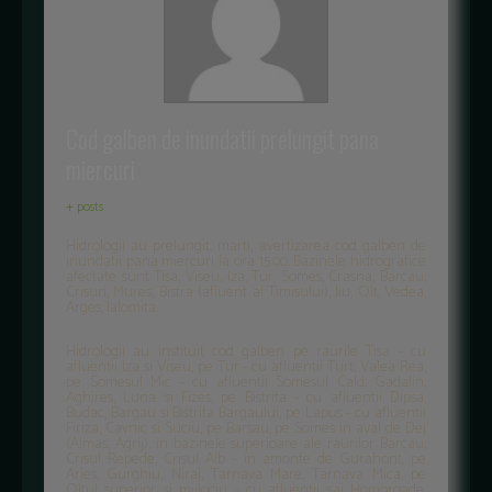
Cod galben de inundatii prelungit pana
miercuri
+ posts
Hidrologii au prelungit, marti, avertizarea cod galben de
inundatii pana miercuri la ora 15.00. Bazinele hidrografice
afectate sunt Tisa, Viseu, Iza, Tur, Somes, Crasna, Barcau,
Crisuri, Mures, Bistra (afluent al Timisului), Jiu, Olt, Vedea,
Arges, Ialomita.
Hidrologii au instituit cod galben pe raurile Tisa - cu
afluentii Iza si Viseu, pe Tur - cu afluentii Turt, Valea Rea,
pe Somesul Mic - cu afluentii Somesul Cald, Gadalin,
Aghires, Luna si Fizes, pe Bistrita - cu afluentii Dipsa,
Budac, Bargau si Bistrita Bargaului, pe Lapus - cu afluentii
Firiza, Cavnic si Suciu, pe Barsau, pe Somes in aval de Dej
(Almas, Agrij), in bazinele superioare ale raurilor Barcau,
Crisul Repede, Crisul Alb - in amonte de Gurahont, pe
Aries, Gurghiu, Niraj, Tarnava Mare, Tarnava Mica, pe
Oltul superior si mijlociu - cu afluentii sai Homoroade,