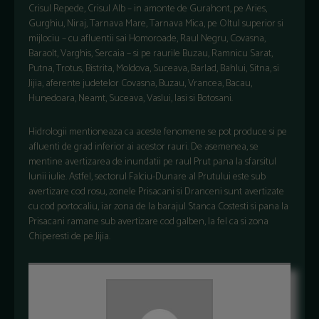
Crisul Repede, Crisul Alb – in amonte de Gurahont, pe Aries,
Gurghiu, Niraj, Tarnava Mare, Tarnava Mica, pe Oltul superior si
mijlociu – cu afluentii sai Homoroade, Raul Negru, Covasna,
Baraolt, Varghis, Sercaia – si pe raurile Buzau, Ramnicu Sarat,
Putna, Trotus, Bistrita, Moldova, Suceava, Barlad, Bahlui, Sitna, si
Jijia, aferente judetelor Covasna, Buzau, Vrancea, Bacau,
Hunedoara, Neamt, Suceava, Vaslui, Iasi si Botosani.
Hidrologii mentioneaza ca aceste fenomene se pot produce si pe
afluenti de grad inferior ai acestor rauri. De asemenea, se
mentine avertizarea de inundatii pe raul Prut pana la sfarsitul
lunii iulie. Astfel, sectorul Falciu-Dunare al Prutului este sub
avertizare cod rosu, zonele Prisacani si Dranceni sunt avertizate
cu cod portocaliu, iar zona de la barajul Stanca Costesti si pana la
Prisacani ramane sub avertizare cod galben, la fel ca si zona
Chiperesti de pe Jijia.