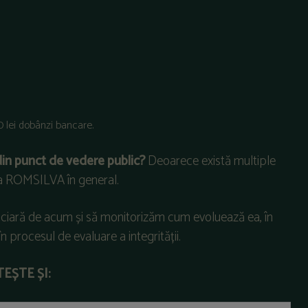
500 lei dobânzi bancare.
din punct de vedere public?
Deoarece există multiple
egia ROMSILVA în general.
nciară de acum și să monitorizăm cum evoluează ea, în
n procesul de evaluare a integrității.
TEȘTE ȘI: