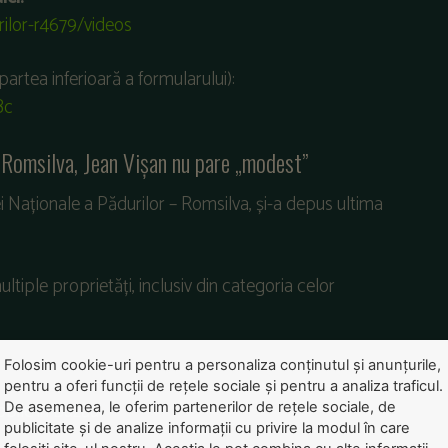
ilor-r4679/videos
(partea inferioară a formularului):
Bc
l Romsilva, Jean Vișan nu pare „modest”
i Naționale a Pădurilor – Romsilva, și-a depus ultima
ltiple proprietăți, inclusiv din categoria celor
Folosim cookie-uri pentru a personaliza conținutul și anunțurile,
pentru a oferi funcții de rețele sociale și pentru a analiza traficul.
obile în Buzău:
De asemenea, le oferim partenerilor de rețele sociale, de
publicitate și de analize informații cu privire la modul în care