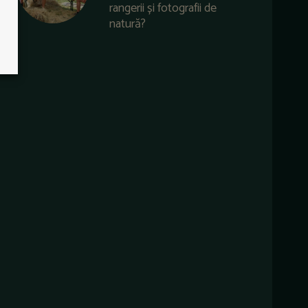
rangerii și fotografii de
natură?