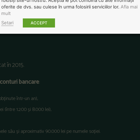
folosiți site-ul nostru. Aceștia le pot combina cu alte informații
oferite de dvs. sau culese în urma folosirii serviciilor lor.
Afla mai
mult
Setari
ACCEPT
at în 2015.
 conturi bancare
:
obținute într-un an),
 (între 1.200 și 8.000 lei),
numele său și aproximativ 90.000 lei pe numele soției.