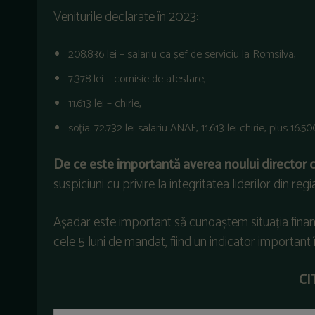
Veniturile declarate în 2023:
208.836 lei – salariu ca șef de serviciu la Romsilva,
7.378 lei – comisie de atestare,
11.613 lei – chirie,
soția: 72.732 lei salariu ANAF, 11.613 lei chirie, plus 16.
De ce este importantă averea noului director 
suspiciuni cu privire la integritatea liderilor din r
Așadar este important să cunoaștem situația fina
cele 5 luni de mandat, fiind un indicator important î
CI