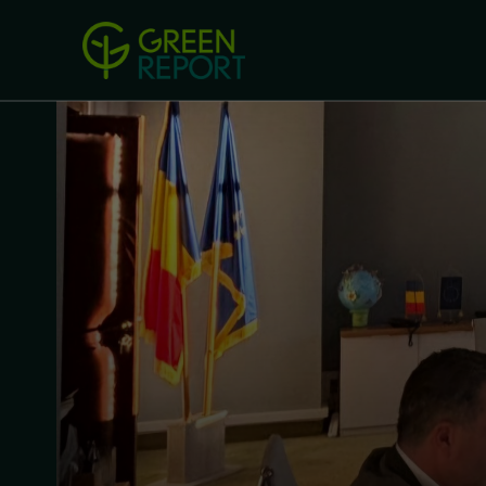
Green Revolution
Conferințel
ACASA
LEGISLAȚIE
B