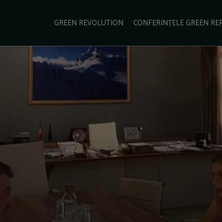
e Green Report
Podcast
Gala Green Report
Contact
GREEN REVOLUTION
CONFERINȚELE GREEN RE
USINESS
ENERGIE
TRANSPORT
CSR
SCHIMBĂRI CLIMATICE