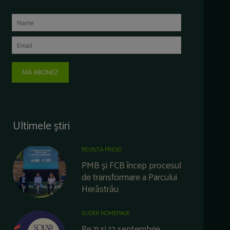
MĂ ABONEZ
Ultimele știri
REVISTA PRESEI
PMB și FCB încep procesul
de transformare a Parcului
Herăstrău
SLIDER HOMEPAGE
Pe 11 și 12 septembrie,