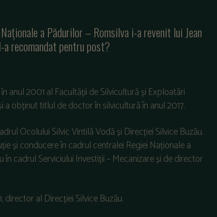
 Naționale a Pădurilor – Romsilva i-a revenit lui Jean
e l-a recomandat pentru post?
t în anul 2001 al Facultății de Silvicultură și Exploatări
 a obținut titlul de doctor în silvicultură în anul 2017.
adrul Ocolului Silvic Vintilă Vodă și Direcției Silvice Buzău.
ție și conducere în cadrul centralei Regiei Naționale a
în cadrul Serviciului Investiții – Mecanizare și de director
 director al Direcției Silvice Buzău.