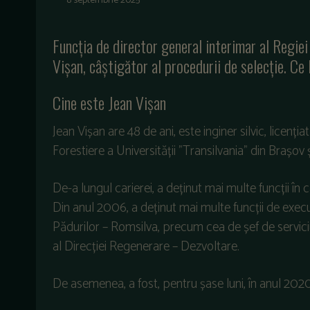
8 septembrie 2025
Funcția de director general interimar al Regiei
Vișan, câștigător al procedurii de selecție. C
Cine este Jean Vișan
Jean Vișan are 48 de ani, este inginer silvic, licenția
Forestiere a Universității ”Transilvania” din Brașov și
De-a lungul carierei, a deținut mai multe funcții în c
Din anul 2006, a deținut mai multe funcții de execu
Pădurilor – Romsilva, precum cea de șef de serviciu 
al Direcției Regenerare – Dezvoltare.
De asemenea, a fost, pentru șase luni, în anul 2020,