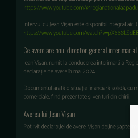
https://www.youtube.com/@regianationalaapadur
Interviul cu Jean Vișan este disponibil integral aici 
https://www.youtube.com/watch?v=pX668LSdE
Ce avere are noul director general interimar a
Jean Vișan, numit la conducerea interimară a Regie
declarație de avere în mai 2024.
Documentul arată o situație financiară solidă, cu mu
comerciale, fiind prezentate și venituri din chirii.
Averea lui Jean Vișan
Potrivit declarației de avere, Vișan deține șapte im