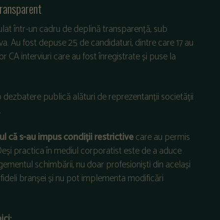
transparent
ulat într-un cadru de deplină transparență, sub
va. Au fost depuse 25 de candidaturi, dintre care 17 au
r CA interviuri care au fost înregistrate și puse la
o dezbatere publică alături de reprezentanții societății
.
l că s-au impus condiții restrictive
care au permis
Deși practica în mediul corporatist este de a aduce
gementul schimbării, nu doar profesioniști din același
fideli branșei și nu pot implementa modificări
ici: