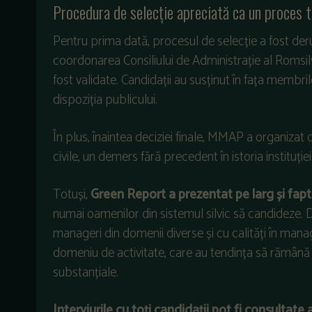
Procedura de selecție apreciată ca un proces 
Pentru prima dată, procesul de selecție a fost der
coordonarea Consiliului de Administrație al Romsil
fost validate. Candidații au susținut în fața membrilo
dispoziția publicului.
În plus, înaintea deciziei finale, MMAP a organizat 
civile, un demers fără precedent în istoria instituției
Totuși,
Green Report a prezentat pe larg și faptu
numai oamenilor din sistemul silvic să candideze. 
manageri din domenii diverse și cu calități în mana
domeniu de activitate, care au tendința să rămână 
substanțiale.
Interviurile cu toți candidații pot fi consultate a