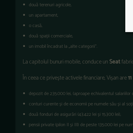
două terenuri agricole,
un apartament,
o casă,
două spații comerciale,
un imobil încadrat la „alte categorii”.
La capitolul bunuri mobile, conduce un
Seat
fabric
În ceea ce privește activele financiare, Vișan are
11
depozit de 235.000 lei, (aproape echivalentul salariilor 
conturi curente și de economii pe numele său și al soției
două fonduri de asigurări (43.422 lei și 15.300 lei),
pensii private (pilon II și III) de peste 135.000 lei pe 