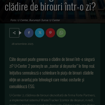
clădire de birouri într-o zi?
Foto: U Center, București Sursa: U Center
28 octombrie 2025
Câte deșeuri poate generea o clădire de birouri într-o singură
zi? U•Center 2 pornește un „contor al deșeurilor” în timp real.
Inițiativa semnalează o schimbare în piața de birouri: clădirile
obțin un avantaj prin tehnologii care reduc costurile și
consolidează ESG.
U•Center 2, clădirea de birouri dezvoltată de firma Forte Partners,
a implementat sistemul WasteTracker [contor de deșeuri, n.redî,