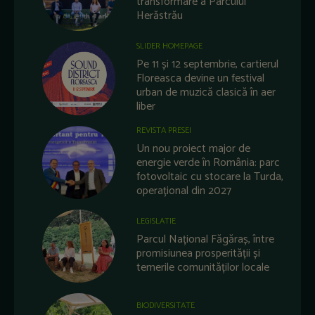
transformare a Parcului
Herăstrău
SLIDER HOMEPAGE
Pe 11 și 12 septembrie, cartierul
Floreasca devine un festival
urban de muzică clasică în aer
liber
REVISTA PRESEI
Un nou proiect major de
energie verde în România: parc
fotovoltaic cu stocare la Turda,
operațional din 2027
LEGISLATIE
Parcul Național Făgăraș, între
promisiunea prosperității și
temerile comunităților locale
BIODIVERSITATE