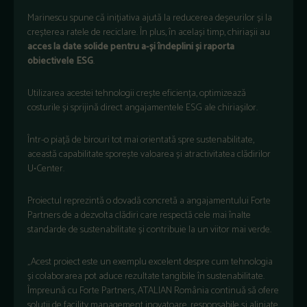
Marinescu spune că inițiativa ajută la reducerea deșeurilor și la
creșterea ratele de reciclare. În plus, în același timp, chiriașii au
acces la date solide pentru a-și îndeplini și raporta
obiectivele ESG
.
Utilizarea acestei tehnologii crește eficiența, optimizează
costurile și sprijină direct angajamentele ESG ale chiriașilor.
Într-o piață de birouri tot mai orientată spre sustenabilitate,
această capabilitate sporește valoarea și atractivitatea clădirilor
U•Center.
Proiectul reprezintă o dovadă concretă a angajamentului Forte
Partners de a dezvolta clădiri care respectă cele mai înalte
standarde de sustenabilitate și contribuie la un viitor mai verde.
„Acest proiect este un exemplu excelent despre cum tehnologia
și colaborarea pot aduce rezultate tangibile în sustenabilitate.
Împreună cu Forte Partners, ATALIAN România continuă să ofere
soluții de facility management inovatoare, responsabile și aliniate