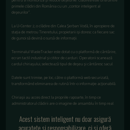
pentru a monitoriza și reduce deșeurile. Clădirea este una dintre
primele clădiri din România cu un „contor inteligent al
deșeurilor”.
La U•Center 2, o clădire din Calea Șerban Vodă, în apropiere de
stația de metrou Tineretului, propietarii iși doresc ca fiecare sac
de gunoi să devină o sursă de informații.
Terminalul WasteTracker este dotat cu o platformă de cântărire,
ecran tactil industrial și cititor de carduri. Operatorii scanează
cardul chiriașului, selectează tipul de deșeu și cântăresc sacul.
Datele sunt trimise, pe loc, către o platformă web securizată,
transformând eliminarea de rutină într-o informație acționabilă.
Chiriașii au acces direct la propriile rapoarte, în timp ce
administratorul clădirii are o imagine de ansamblu în timp real.
Acest sistem inteligent nu doar asigură
acuratețe și responsabilizare, ci și oferă