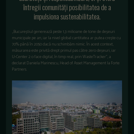
întregii comunități posibilitatea de a
impulsiona sustenabilitatea.
„Bucureștiul generează peste 1,3 milioane de tone de deșeuri
municipale pe an, iar la nivel global cantitatea ar putea crește cu
70% până în 2050 dacă nu schimbăm nimic. În acest context,
măsurarea este privită drept primul pas către zero deșeuri, iar
U•Center 2 o face digital, în timp real, prin WasteTracker”, a
declarat Daniela Marinescu, Head of Asset Management la Forte
Partners.