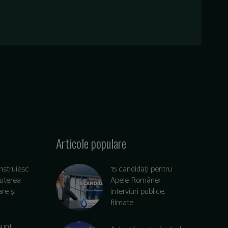
Articole populare
nstruiesc
15 candidați pentru
puterea
Apele Române:
re și
interviuri publice,
filmate
sunt