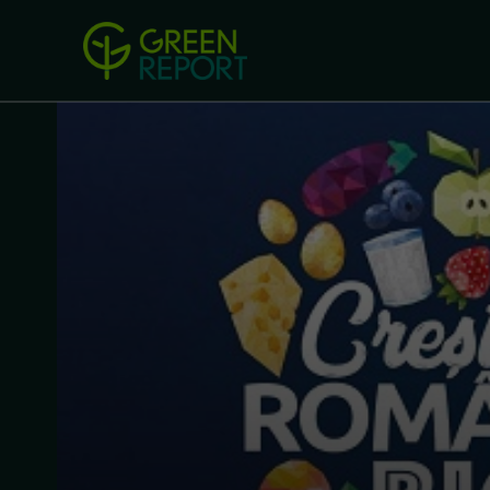
Green Revolution
Conferințel
ACASA
LEGISLAȚIE
B