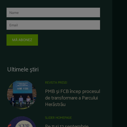
MĂ ABONEZ
Ultimele știri
REVISTA PRESEI
PMB și FCB încep procesul
de transformare a Parcului
Herăstrău
SLIDER HOMEPAGE
Pe 11 și 12 septembrie,