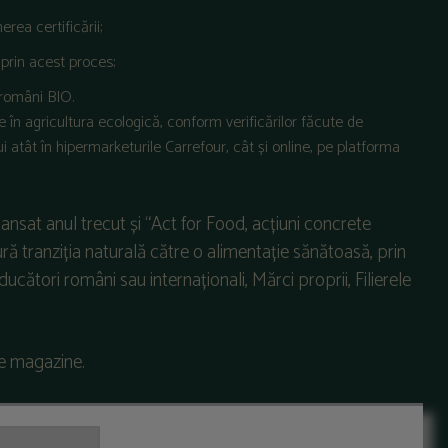
rea certificării;
prin acest proces;
 români BIO.
 în agricultura ecologică, conform verificărilor făcute de
 atât în hipermarketurile Carrefour, cât și online, pe platforma
ansat anul trecut și “Act for Food, acțiuni concrete
ă tranziția naturală către o alimentație sănătoasă, prin
ucători români sau internaționali, Mărci proprii, Filierele
de magazine.