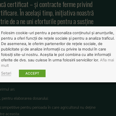
încă certificat – și contracte ferme privind
ificare. În același timp, inițiativa noastră
trie de a ne uni eforturile pentru a susține
 lung”, a declarat Silviu Diaconu, Director
Folosim cookie-uri pentru a personaliza conținutul și anunțurile,
te Carrefour România.
pentru a oferi funcții de rețele sociale și pentru a analiza traficul.
De asemenea, le oferim partenerilor de rețele sociale, de
publicitate și de analize informații cu privire la modul în care
ă bacteriile din resturile de mâncare
folosiți site-ul nostru. Aceștia le pot combina cu alte informații
oferite de dvs. sau culese în urma folosirii serviciilor lor.
Afla mai
mult
Setari
ACCEPT
un pachet care cuprinde:
primul an;
i, pentru elaborarea dosarului;
competitive pentru perioada în care agricultorul nu deține
tre aceasta;