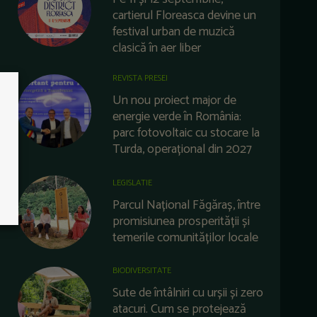
cartierul Floreasca devine un
festival urban de muzică
clasică în aer liber
REVISTA PRESEI
Un nou proiect major de
energie verde în România:
parc fotovoltaic cu stocare la
Turda, operațional din 2027
LEGISLATIE
Parcul Național Făgăraș, între
promisiunea prosperității și
temerile comunităților locale
BIODIVERSITATE
Sute de întâlniri cu urșii și zero
atacuri. Cum se protejează