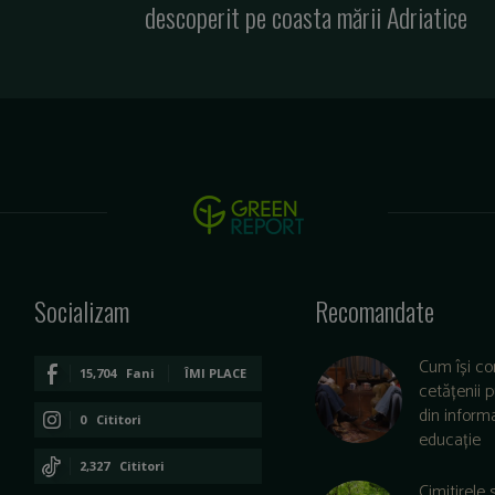
descoperit pe coasta mării Adriatice
Socializam
Recomandate
Cum își co
15,704
Fani
ÎMI PLACE
cetățenii 
din informa
0
Cititori
educație
CONECTAȚI-VĂ
2,327
Cititori
Cimitirele 