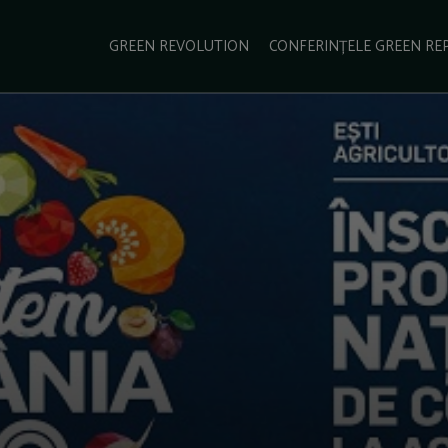
e Green Report
Podcast
Gala Green Report
Contact
GREEN REVOLUTION
CONFERINȚELE GREEN RE
USINESS
ENERGIE
TRANSPORT
CSR
SCHIMBĂRI CLIMATICE