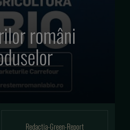
rilor români
oduselor
Redactia-Green-Report