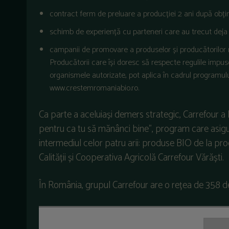
contract ferm de preluare a producției 2 ani după obține
schimb de experiență cu parteneri care au trecut deja 
campanii de promovare a produselor și producătorilor
Producătorii care își doresc să respecte regulile impuse
organismele autorizate, pot aplica în cadrul programului
www.crestemromaniabio.ro.
Ca parte a aceluiași demers strategic, Carrefour a l
pentru ca tu să mănânci bine”, program care asigur
intermediul celor patru arii: produse BIO de la prod
Calității și Cooperativa Agricolă Carrefour Vărăști.
În România, grupul Carrefour are o rețea de 358 