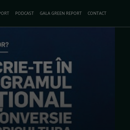
PORT
PODCAST
GALA GREEN REPORT
CONTACT
ECOLIFESTYLE
VIDEO
RADARUL VERDE