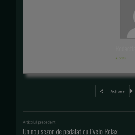
Redacti
+ posts
Acțiune
Articolul precedent
Un nou sezon de pedalat cu I’velo Relax