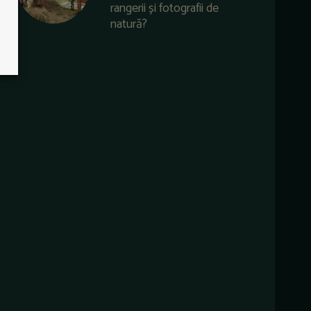
rangerii și fotografii de
natură?