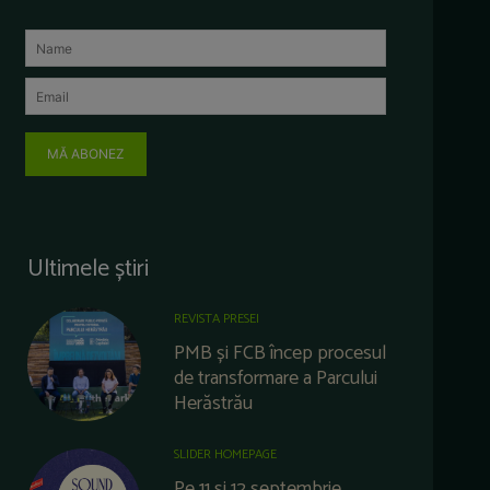
MĂ ABONEZ
Ultimele știri
REVISTA PRESEI
PMB și FCB încep procesul
de transformare a Parcului
Herăstrău
SLIDER HOMEPAGE
Pe 11 și 12 septembrie,