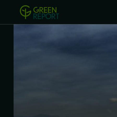
Green Revolution
Conferințel
ACASA
LEGISLAȚIE
B