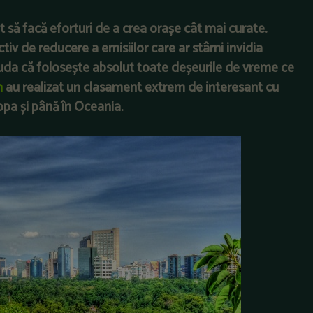
ut să facă eforturi de a crea orașe cât mai curate.
ectiv de reducere a emisiilor care ar stârni invidia
ăuda că folosește absolut toate deșeurile de vreme ce
m
au realizat un clasament extrem de interesant cu
opa și până în Oceania.