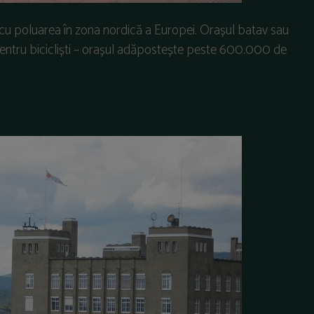
cu poluarea în zona nordică a Europei. Orașul batav sau
pentru bicicliști – orașul adăpostește peste 600.000 de