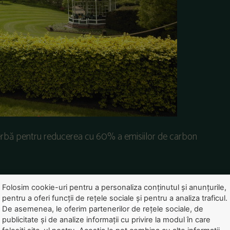
rbă pentru reducerea cu 60% a emisiilor de carbon
Folosim cookie-uri pentru a personaliza conținutul și anunțurile,
pentru a oferi funcții de rețele sociale și pentru a analiza traficul.
De asemenea, le oferim partenerilor de rețele sociale, de
publicitate și de analize informații cu privire la modul în care