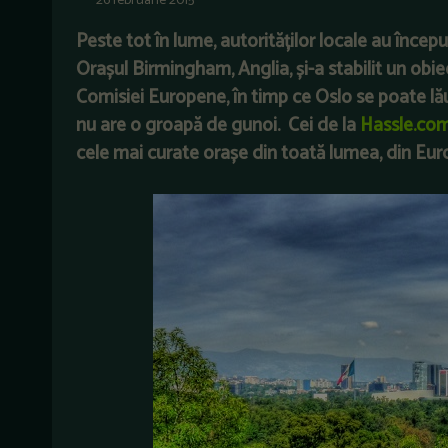
26 februarie 2015
Peste tot în lume, autorităților locale au încep
Orașul
Birmingham
,
Anglia, și-a stabilit un obi
Comisiei Europene, în timp ce Oslo se poate l
nu are o groapă de gunoi.
Cei de la
Hassle.co
cele mai curate orașe din toată lumea, din Eur