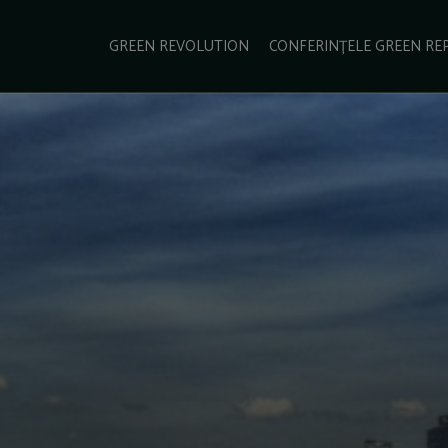
e Green Report
Podcast
Gala Green Report
Contact
GREEN REVOLUTION
CONFERINȚELE GREEN RE
USINESS
ENERGIE
TRANSPORT
CSR
SCHIMBĂRI CLIMATICE