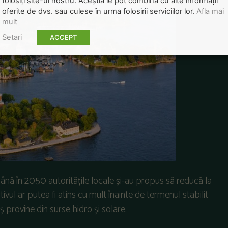
folosiți site-ul nostru. Aceștia le pot combina cu alte informații
oferite de dvs. sau culese în urma folosirii serviciilor lor.
Afla mai
mult
Setari
ACCEPT
Până în 2050 autoritățile locale și-au propus să reducă la
ivul ar putea fi atins cu mult înainte de termenul stabilit
rovine din surse hidro și solare.