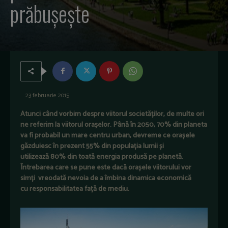
prăbușește
23 februarie 2015
Atunci când vorbim
despre
viitorul societăților
,
de multe ori
ne referim la
viitorul
orașelor
.
Până în 2050
,
70% din
planeta
va fi
probabil un mare
centru
urban
,
devreme ce orașele
găzduiesc în prezent
55
% din populația
lumii și
utilizează
80
%
din
toată energia produsă pe planetă.
Întrebarea care se pune este
dacă
orașele
viitorului vor
simți
vreodată
nevoia de a
îmbina
dinamica
economică
cu
responsabilitatea față de mediu
.