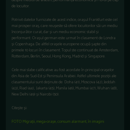
despre
mediul de afaceri
,
performanța economică
și
PIB-ul
pe cap
de locuitor
.
Potrivit datelor furnizate de acest indice, orașul
Frankfurt
este cel
mai prosper oraș, care reușeste să ofere locuitorilor săi un mediu
înconjurător curat, dar și un mediu economic stabil și
performant.
Orașul german este urmat în clasament de
Londra
și
Copenhaga
. De altfel o
rașele europene
ocupă
șapte
din
primele
10 locuri în clasament. Topul ste continuat de
Amsterdam,
Rotterdam, Berlin, Seoul, Hong Kong, Madrid și Singapore.
Cele mai slabe calificative au fost acordate în principal orașelor
din Asia de Sud-Est și Peninsula Arabiei. Astfel ultimele poziții ale
clasamentului sunt deținute de Doha (41), Moscova (42), Jeddah
(43), Riad (44), Jakarta (45), Manila (46), Mumbai (47), Wuhan (48),
New Delhi (49) și Nairobi (50).
Citește și:
FOTO Migrații, mega-orașe, consum alarmant, în imagini