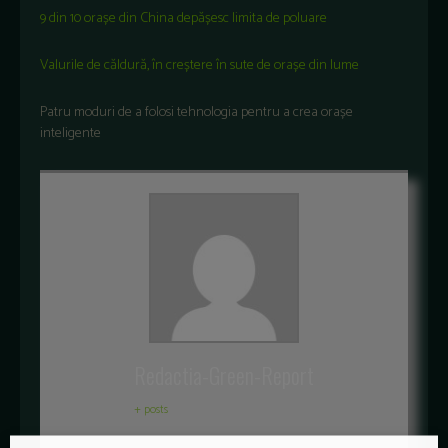
9 din 10 orașe din China depășesc limita de poluare
Valurile de căldură, în creștere în sute de orașe din lume
Patru moduri de a folosi tehnologia pentru a crea orașe
inteligente
Redactia-Green-Report
+ posts