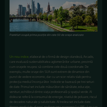
Frankfurt ocupă prima poziție din cele 50 de orașe analizate
U
n nou indice
, elaborat de o firmă de design olandeză, Arcadis,
care evaluază sustenabilitatea aglomerărilor urbane,
prezintă
cum orașele reușesc să combine cele două coordonate
.
De
exemplu
, multe orașe
din SUA sunt
extrem de
dinamice
din
punct de vedere economic
,
dar cu un scor
relativ
slab
pentru
protecția
mediul înconjurător
. I
ndicele
se bazează
pe
trei
seturi
de date
.
Primul set
include
măsurători
de
sănătate
,
educație
,
venituri
,
echilibrul dintre viața profesională
și
spațiul
verde
.
Al
doilea
se referă la
consumul de
energie
,
nivelul de poluare
,
riscul
de dezastre naturale
și
salubritate
.
Al treilea set
include
date