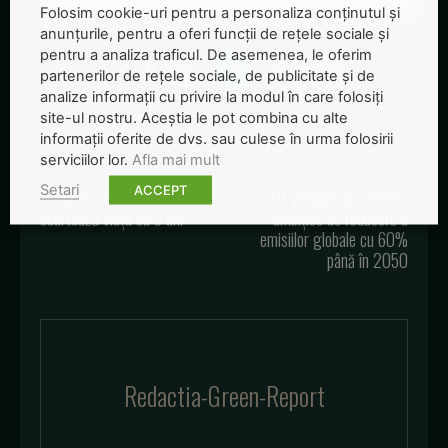
Folosim cookie-uri pentru a personaliza conținutul și
anunțurile, pentru a oferi funcții de rețele sociale și
pentru a analiza traficul. De asemenea, le oferim
partenerilor de rețele sociale, de publicitate și de
analize informații cu privire la modul în care folosiți
site-ul nostru. Aceștia le pot combina cu alte
informații oferite de dvs. sau culese în urma folosirii
serviciilor lor.
Afla mai mult
Articolul precedent
Articolul următor
Setari
ACCEPT
Poluarea aerului din India
UE propune un obiectiv
scurtează viața cu 3 ani
ambițios de reducere a
emisiilor globale cu 60%
până în 2050
Redactia-Green-Report