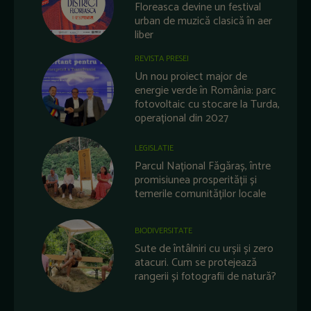
Floreasca devine un festival
urban de muzică clasică în aer
liber
REVISTA PRESEI
Un nou proiect major de
energie verde în România: parc
fotovoltaic cu stocare la Turda,
operațional din 2027
LEGISLATIE
Parcul Național Făgăraș, între
promisiunea prosperității și
temerile comunităților locale
BIODIVERSITATE
Sute de întâlniri cu urșii și zero
atacuri. Cum se protejează
rangerii și fotografii de natură?