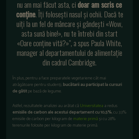
nu am mai făcut asta, ci
doar am scris ce
conține
. Îți folosești nasul și ochii. Dacă te
uiți la un fel de mâncare și gândești «Wow,
asta sună bine!», nu te întrebi din start
«Oare conține vită?»”, a spus Paula White,
manager al departamentului de alimentație
din cadrul Cambridge.
În plus, pentru a face preparatele vegetariene cât mai
atrăgătoare pentru studenți,
bucătarii au participat la cursuri
de gătit
pe bază de legume.
Astfel, rezultatele analizei au arătat că
Universitatea
a redus
emisiile de carbon ale acestui departament cu 10,5%
, cu 33%
emisiile de carbon per kilogram de
materie primă
și cu 28%
terenurile folosite per kilogram de materie primă.