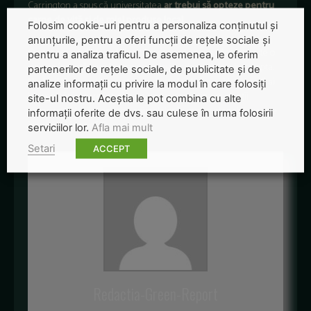
Carrington a spus că universitatea
ar trebui să opteze pentru
carne de vită și de miel produse local
.
Folosim cookie-uri pentru a personaliza conținutul și
anunțurile, pentru a oferi funcții de rețele sociale și
O proprietară de fermă de vită și de miel a spus: „Aceasta este o
pentru a analiza traficul. De asemenea, le oferim
viziune îngustă care le respinge elevilor dreptul de a lua a opta.
partenerilor de rețele sociale, de publicitate și de
Noi facilităm practica pentru studenții la Medicina Veterinară ai
analize informații cu privire la modul în care folosiți
Universității. Apare întrebarea unde vor câștiga studenții
site-ul nostru. Aceștia le pot combina cu alte
experiență dacă creșterea animalelor în mod sustenabil nu este
informații oferite de dvs. sau culese în urma folosirii
încurajată în zonă?”.
serviciilor lor.
Afla mai mult
Setari
ACCEPT
Redactia-Green-Report