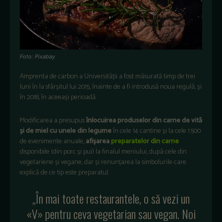
Foto: Pixabay
Amprenta de carbon a Universității a fost măsurată timp de trei
luni în la sfârșitul lui 2015, înainte de a fi introdusă noua regulă, și
în 2018, în aceeași perioadă.
Modificarea a presupus
înlocuirea produselor din carne de vită
și de miel cu unele din legume
în cele 14 cantine și la cele 1.500
de evenimente anuale,
afișarea
preparatelor din carne
disponibile (din porc și pui) la finalul meniului, după cele din
vegetariene și vegane, dar și renunțarea la simbolurile care
explică de ce tip este preparatul.
„În mai toate restaurantele, o să vezi un
«V» pentru ceva vegetarian sau vegan. Noi