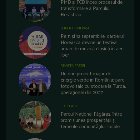
PMB și FCB încep procesul de
transformare a Parcului
Herăstrău
SLIDER HOMEPAGE
Pe 11 și 12 septembrie, cartierul
Floreasca devine un festival
urban de muzică clasică în aer
liber
REVISTA PRESEI
Un nou proiect major de
energie verde în România: parc
fotovoltaic cu stocare la Turda,
operațional din 2027
LEGISLATIE
Parcul Național Făgăraș, între
promisiunea prosperității și
temerile comunităților locale