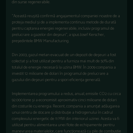
din surse regenerabile.
"Această reușită confirmă angajamentul companiei noastre de a
proteja mediul și de a implementa continuu metode de durată
pentru captarea energiei regenerabile, inclusiv programul de
prelucrare a gazelor din deșeuri", a spus Josef Kerscher,
președintele BMW Manufacturing.
Din 2003, gazul metan evacuat de un depozit de deșeuri a fost
colectat și a fost utilizat pentru a furniza mai mult de 50% din
totalul de energie necesară la uzina BMW. În 2009 compania a
investit 12 milioane de dolari în programul de prelucrare a
gazului din deșeuri pentru a spori eficiența generală.
Implementarea programului a redus, anual, emisiile CO2 cu circa
92.000 tone și a economisit aproximativ cinci milioane de dolari
din costurile cu energia. Recent, compania a anunțat adăugarea
unui centru de stocare și distribuție a hidrogenului în cadrul
complexului energetic de 11 MW din interiorul uzinei. Acesta va fi
utilizat pentru alimentarea unei flote de echipamente pentru
manevrarea materialelor, care funcționează cu pile de combustie