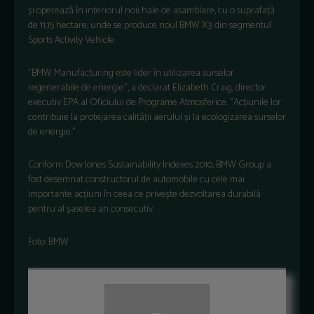
și operează în interiorul noii hale de asamblare, cu o suprafață
de 11,15 hectare, unde se produce noul BMW X3 din segmentul
Sports Activity Vehicle.
"BMW Manufacturing este lider în utilizarea surselor
regenerabile de energie", a declarat Elizabeth Craig, director
executiv EPA al Oficiului de Programe Atmosferice. "Acțiunile lor
contribuie la protejarea calității aerului și la ecologizarea surselor
de energie."
Conform Dow Jones Sustainability Indexes 2010, BMW Group a
fost desemnat constructorul de automobile cu cele mai
importante acțiuni în ceea ce privește dezvoltarea durabilă
pentru al șaselea an consecutiv.
Foto: BMW