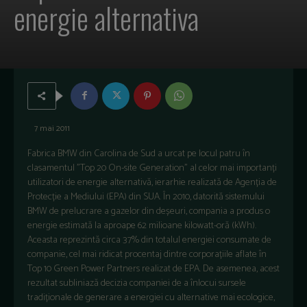
energie alternativa
7 mai 2011
Fabrica BMW din Carolina de Sud a urcat pe locul patru în
clasamentul "Top 20 On-site Generation" al celor mai importanți
utilizatori de energie alternativă, ierarhie realizată de Agenția de
Protecție a Mediului (EPA) din SUA. În 2010, datorită sistemului
BMW de prelucrare a gazelor din deșeuri, compania a produs o
energie estimată la aproape 62 milioane kilowatt-oră (kWh).
Aceasta reprezintă circa 37% din totalul energiei consumate de
companie, cel mai ridicat procentaj dintre corporațiile aflate în
Top 10 Green Power Partners realizat de EPA. De asemenea, acest
rezultat subliniază decizia companiei de a înlocui sursele
tradiționale de generare a energiei cu alternative mai ecologice,