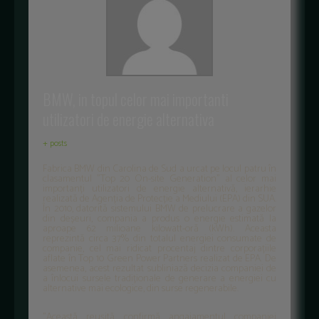
BMW, in topul celor mai importanti
utilizatori de energie alternativa
+ posts
Fabrica BMW din Carolina de Sud a urcat pe locul patru în
clasamentul "Top 20 On-site Generation" al celor mai
importanți utilizatori de energie alternativă, ierarhie
realizată de Agenția de Protecție a Mediului (EPA) din SUA.
În 2010, datorită sistemului BMW de prelucrare a gazelor
din deșeuri, compania a produs o energie estimată la
aproape 62 milioane kilowatt-oră (kWh). Aceasta
reprezintă circa 37% din totalul energiei consumate de
companie, cel mai ridicat procentaj dintre corporațiile
aflate în Top 10 Green Power Partners realizat de EPA. De
asemenea, acest rezultat subliniază decizia companiei de
a înlocui sursele tradiționale de generare a energiei cu
alternative mai ecologice, din surse regenerabile.
"Această reușită confirmă angajamentul companiei