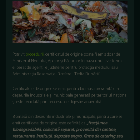
Potrivit
procedurii
, certificatul de origine poate fi emis doar de
Ministerul Mediului, Apelor și Pădurilor în baza unui aviz tehnic
eliberat de agențiile județene pentru protecția mediului sau
Administrația Rezervației Biosferei “Delta Dunării”.
Certificatele de origine se emit pentru biomasa provenită din
deșeurile industriale și municipale generată pe teritoriul național
și este reciclată prin procesul de digestie anaerobă.
Biomasă din deșeurile industriale și municipale, pentru care se
emit certificate de origine, este definită ca
„fracţiunea
biodegradabilă, colectată separat, provenită din cantine,
restaurante, instituții, depozite angro, firme de catering sau