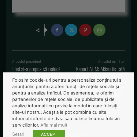
Articolul precedent
Articolul următor
Enel și-a propus să reducă
Raport AEM: Măsurile față
emisiile de gaze cu efect de
de Covid-19 au îmbunătățit
Folosim cookie-uri pentru a personaliza conținutul și
seră cu 80% până în 2030
aerul, dar au crescut
anunțurile, pentru a oferi funcții de rețele sociale și
utilizarea obiectelor din
pentru a analiza traficul. De asemenea, le oferim
plastic
partenerilor de rețele sociale, de publicitate și de
analize informații cu privire la modul în care folosiți
site-ul nostru. Aceștia le pot combina cu alte
informații oferite de dvs. sau culese în urma folosirii
serviciilor lor.
Afla mai mult
Redactia-Green-Report
Setari
ACCEPT