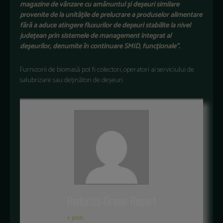
magazine de vânzare cu amănuntul și deșeuri similare
provenite de la unitățile de prelucrare a produselor alimentare
fără a aduce atingere fluxurilor de deșeuri stabilite la nivel
județean prin sistemele de management integrat al
deşeurilor, denumite în continuare SMID, funcționale”.
Furnizorii de biomasă pot fi colectori, operatori ai serviciului de
salubrizare sau deținători de deșeuri.
Redactia-Green-Report
+ posts