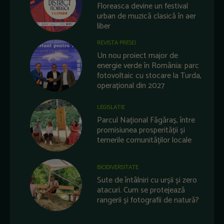
Floreasca devine un festival
urban de muzică clasică în aer
liber
REVISTA PRESEI
Un nou proiect major de
energie verde în România: parc
fotovoltaic cu stocare la Turda,
operațional din 2027
LEGISLATIE
Parcul Național Făgăraș, între
promisiunea prosperității și
temerile comunităților locale
BIODIVERSITATE
Sute de întâlniri cu urșii și zero
atacuri. Cum se protejează
rangerii și fotografii de natură?