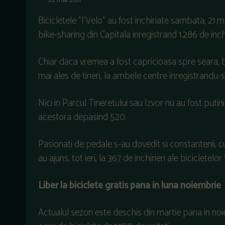
22 mai 2011
Bicicletele ”I’Velo” au fost inchiriate sambata, 21 
bike-sharing din Capitala inregistrand 1.286 de inchi
Chiar daca vremea a fost capricioasa spre seara, bi
mai ales de tineri, la ambele centre inregistrandu-se
Nici in Parcul Tineretului sau Izvor nu au fost puti
acestora depasind 520.
Pasionati de pedale s-au dovedit si constantenii, cu 
au ajuns, tot ieri, la 367 de inchirieri ale bicicletelor
Liber la biciclete gratis pana in luna noiembrie
Actualul sezon este deschis din martie pana in noiem