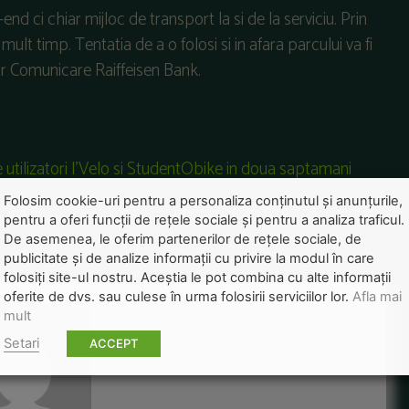
nd ci chiar mijloc de transport la si de la serviciu. Prin
 mult timp. Tentatia de a o folosi si in afara parcului va fi
tor Comunicare Raiffeisen Bank.
 utilizatori I’Velo si StudentObike in doua saptamani
Folosim cookie-uri pentru a personaliza conținutul și anunțurile,
 dat gratuit la pedale
pentru a oferi funcții de rețele sociale și pentru a analiza traficul.
De asemenea, le oferim partenerilor de rețele sociale, de
publicitate și de analize informații cu privire la modul în care
folosiți site-ul nostru. Aceștia le pot combina cu alte informații
oferite de dvs. sau culese în urma folosirii serviciilor lor.
Afla mai
mult
Setari
ACCEPT