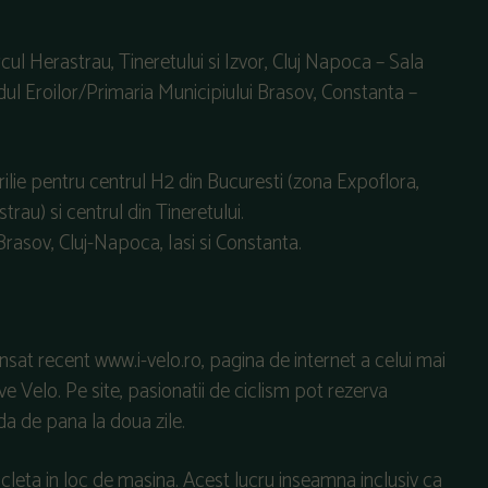
rcul Herastrau, Tineretului si Izvor, Cluj Napoca – Sala
dul Eroilor/Primaria Municipiului Brasov, Constanta –
rilie pentru centrul H2 din Bucuresti (zona Expoflora,
rau) si centrul din Tineretului.
Brasov, Cluj-Napoca, Iasi si Constanta.
nsat recent www.i-velo.ro, pagina de internet a celui mai
Velo. Pe site, pasionatii de ciclism pot rezerva
da de pana la doua zile.
cleta in loc de masina. Acest lucru inseamna inclusiv ca