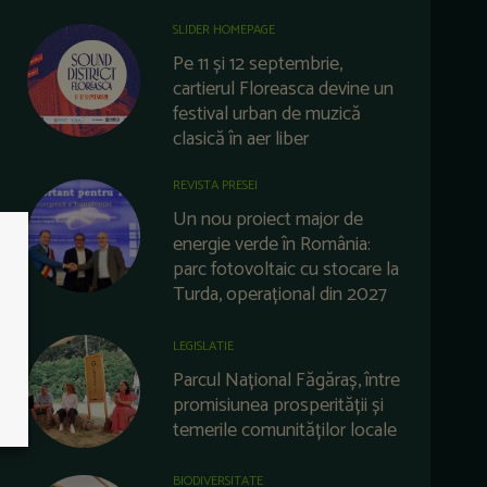
SLIDER HOMEPAGE
Pe 11 și 12 septembrie,
cartierul Floreasca devine un
festival urban de muzică
clasică în aer liber
REVISTA PRESEI
Un nou proiect major de
energie verde în România:
parc fotovoltaic cu stocare la
Turda, operațional din 2027
LEGISLATIE
Parcul Național Făgăraș, între
promisiunea prosperității și
temerile comunităților locale
BIODIVERSITATE