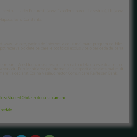
u centrul H2 din Bucuresti (zona Expoflora, parcul Herastrau), H1 (zona
Napoca, Iasi si Constanta.
nt www.i-velo.ro, pagina de internet a celui mai mare program de bike-
 pot rezerva biciclete pe care le pot folosi exclusiv pe o perioada de pana
de masina. Acest lucru inseamna inclusiv ca bicicleta nu este doar mijloc
 serviciu. Prin inchirierea pe internet, ai la dispozitie bicicleta mai mult
ai mare”, a declarat Corina Vasile, director Comunicare Raiffeisen Bank.
I'Velo si StudentObike in doua saptamani
a pedale