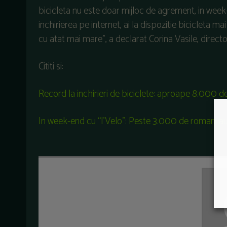
bicicleta nu este doar mijloc de agrement, in week-e
inchirierea pe internet, ai la dispozitie bicicleta mai
cu atat mai mare”, a declarat Corina Vasile, direc
Cititi si:
Record la inchirieri de biciclete: aproape 8.000 de
In week-end cu “I’Velo”: Peste 3.000 de romani au