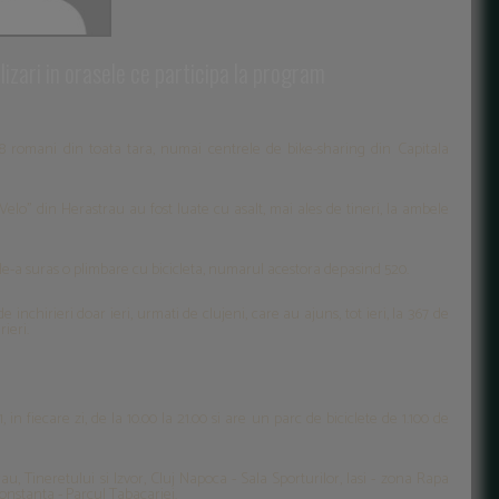
ilizari in orasele ce participa la program
.588 romani din toata tara, numai centrele de bike-sharing din Capitala
 Velo" din Herastrau au fost luate cu asalt, mai ales de tineri, la ambele
a le-a suras o plimbare cu bicicleta, numarul acestora depasind 520.
 inchirieri doar ieri, urmati de clujeni, care au ajuns, tot ieri, la 367 de
rieri.
n fiecare zi, de la 10.00 la 21.00 si are un parc de biciclete de 1.100 de
au, Tineretului si Izvor, Cluj Napoca - Sala Sporturilor, Iasi - zona Rapa
onstanta - Parcul Tabacariei.