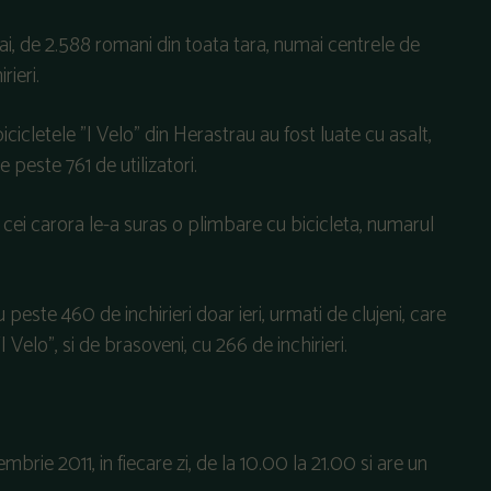
mai, de 2.588 romani din toata tara, numai centrele de
rieri.
cicletele "I Velo" din Herastrau au fost luate cu asalt,
 peste 761 de utilizatori.
ni cei carora le-a suras o plimbare cu bicicleta, numarul
peste 460 de inchirieri doar ieri, urmati de clujeni, care
 ‘I Velo”, si de brasoveni, cu 266 de inchirieri.
brie 2011, in fiecare zi, de la 10.00 la 21.00 si are un