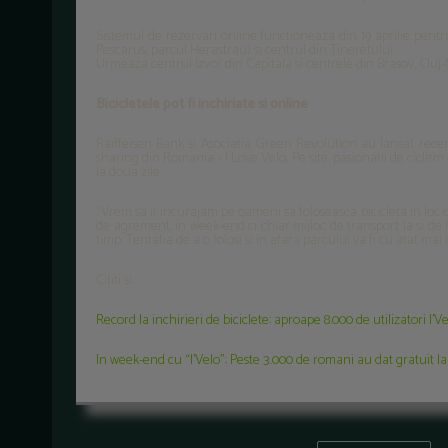
Sistemul de rezervari online functioneaza din 19 aprilie pentr
Pescarus, parcul Herastrau) si centrul din Tineretului.
Urmeaza centrul Izvor din Capitala si centrele din Brasov, Cluj-
Bicicletele pot fi inchiriate si online
Raiffeisen Bank si Asociatia Green Revolution au lansat rece
sharing din Romania - I Love Velo. Pe site, pasionatii de ciclism
la doua zile.
"Vrem sa ii incurajam pe oameni sa foloseasca bicicleta in loc 
de agrement, in week-end ci chiar mijloc de transport la si de la
timp. Tentatia de a o folosi si in afara parcului va fi cu atat m
Cititi si:
Record la inchirieri de biciclete: aproape 8.000 de utilizatori 
In week-end cu “I’Velo”: Peste 3.000 de romani au dat gratuit l