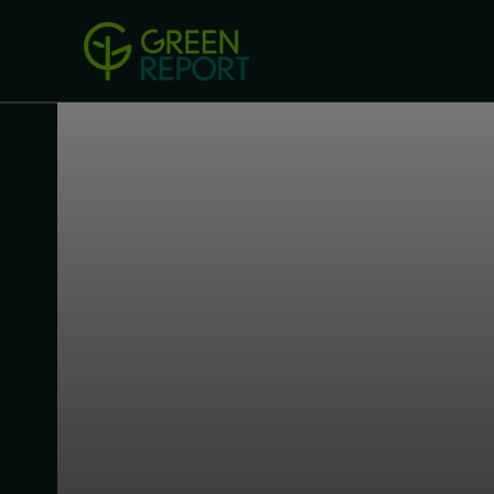
Green Revolution
Conferințel
ACASA
LEGISLAȚIE
B