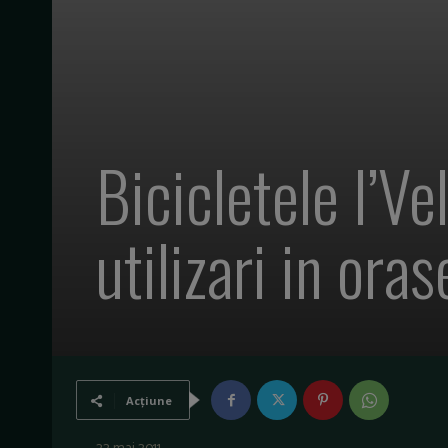
Bicicletele I’V
utilizari in ora
Acțiune