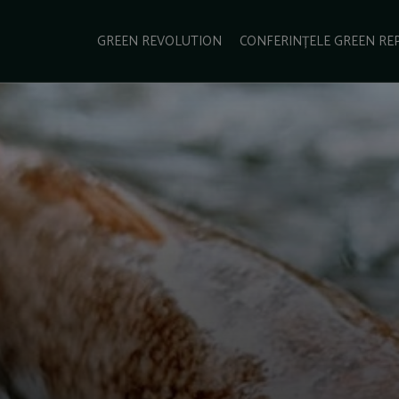
e Green Report
Podcast
Gala Green Report
Contact
GREEN REVOLUTION
CONFERINȚELE GREEN RE
USINESS
ENERGIE
TRANSPORT
CSR
SCHIMBĂRI CLIMATICE