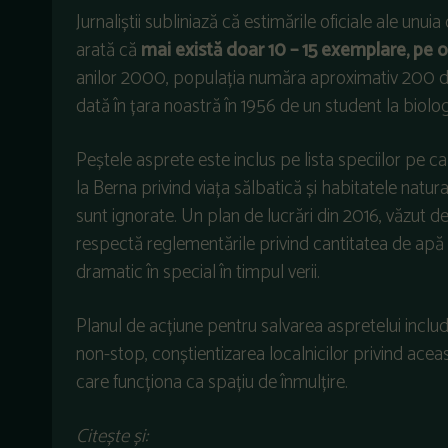
Jurnaliștii subliniază că estimările oficiale ale unui
arată că
mai există doar 10 – 15 exemplare, pe 
anilor 2000, populația număra aproximativ 200 d
dată în țara noastră în 1956 de un student la biologie
Peștele asprete este inclus pe lista speciilor pe ca
la Berna privind viața sălbatică și habitatele natura
sunt ignorate. Un plan de lucrări din 2016, văzut de
respectă reglementările privind cantitatea de apă 
dramatic în special în timpul verii.
Planul de acțiune pentru salvarea aspretelui includ
non-stop, conștientizarea localnicilor privind ace
care funcționa ca spațiu de înmulțire.
Citește și: