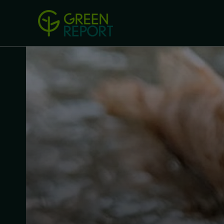
Green Revolution
Conferințel
ACASA
LEGISLAȚIE
B