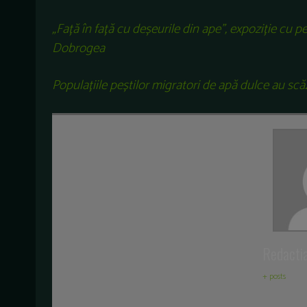
„Față în față cu deșeurile din ape”, expoziție cu p
Dobrogea
Populațiile peștilor migratori de apă dulce au s
Redacti
+ posts