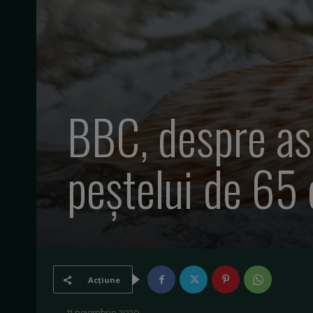
BBC, despre as
peștelui de 65 
Acțiune