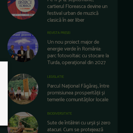
cartierul Floreasca devine un
festival urban de muzică
clasică în aer liber
REVISTA PRESEI
Un nou proiect major de
energie verde în România:
parc fotovoltaic cu stocare la
Turda, operațional din 2027
LEGISLATIE
Parcul Național Făgăraș, între
promisiunea prosperității și
temerile comunităților locale
BIODIVERSITATE
Sute de întâlniri cu urșii și zero
atacuri. Cum se protejează