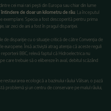
a dintre cei mai rari pești din Europa sau chiar din lume
o întindere de doar un kilometru de râu
. La începutul
e exemplare. Specia a fost descoperită pentru prima
, iar zeci de ani a fost în pragul dispariției.
le de dispariție cu o situație critică de către Convenția de
le europene. Însă activiștii atrag atenția că aceste reguli
 reporterii BBC, relevă faptul că Hidroelectrica nu
pe care trebuie să o elibereze în aval, debitul scăzând
e restaurarea ecologică a bazinului râului Vâlsan, o pază
astă problemă și un centru de conservare pe malul râului,