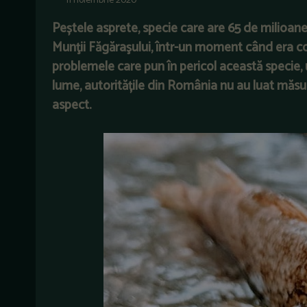
11 noiembrie 2020
Peștele asprete, specie care are 65 de milioane 
Munţii Făgăraşului, într-un moment când era con
problemele care pun în pericol această specie, 
lume, autoritățile din România nu au luat măsur
aspect.