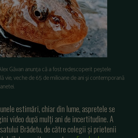
u Alex Găvan anunța că a fost redescoperit peștele
ilă vie, veche de 65 de milioane de ani şi contemporană
anetei.
 unele estimări, chiar din lume, aspretele se
ni video după mulți ani de incertitudine. A
a satului Brădetu, de către colegii şi prietenii