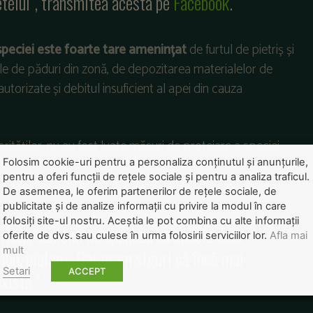
etelui”, transmitea acesta pe
Facebook
.
speciei este foarte tare amenințat
de furtul de pietriș și
egale de păduri din zonă, de depozitarea materialelor de
eautorizate și debitul insuficient al apei din cauza
ităților, nu au fost luate măsuri de protejare a speciei.
 din morți. Cursa pentru salvarea peștelui de 65 de milioane
Folosim cookie-uri pentru a personaliza conținutul și anunțurile,
pentru a oferi funcții de rețele sociale și pentru a analiza traficul.
De asemenea, le oferim partenerilor de rețele sociale, de
publicitate și de analize informații cu privire la modul în care
folosiți site-ul nostru. Aceștia le pot combina cu alte informații
alvăm, oamenii ne spuneau că specia este
oferite de dvs. sau culese în urma folosirii serviciilor lor.
Afla mai
mult
iun, biolog. „Dar eram siguri că încă mai
Setari
ACCEPT
există.”