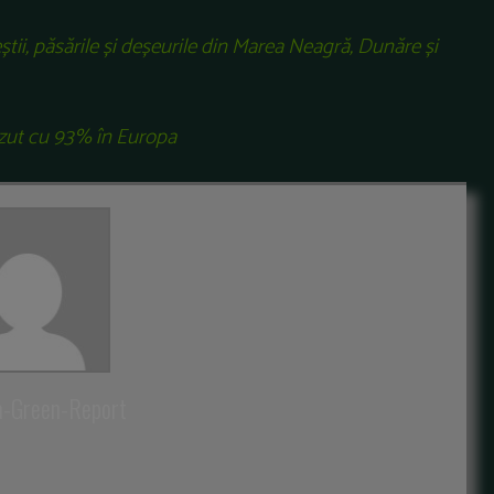
eștii, păsările și deșeurile din Marea Neagră, Dunăre și
căzut cu 93% în Europa
a-Green-Report