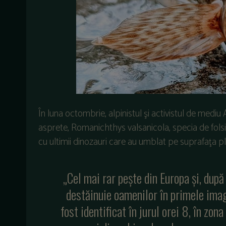
În luna octombrie, alpinistul şi activistul de medi
asprete, Romanichthys valsanicola, specia de fols
cu ultimii dinozauri care au umblat pe suprafaţa pl
„Cel mai rar peşte din Europa şi, după
destăinuie oamenilor în primele imagi
fost identificat în jurul orei 8, în zon