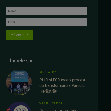
MĂ ABONEZ
Ultimele știri
REVISTA PRESEI
PMB și FCB încep procesul
de transformare a Parcului
Herăstrău
SLIDER HOMEPAGE
Pe 11 și 12 septembrie,