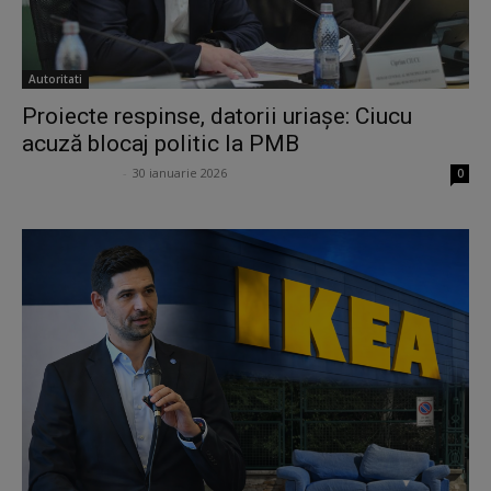
Autoritati
Proiecte respinse, datorii uriașe: Ciucu
acuză blocaj politic la PMB
Ana Potcoveanu
-
30 ianuarie 2026
0