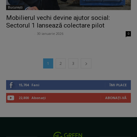
Bucureşti
Mobilierul vechi devine ajutor social:
Sectorul 1 lansează colectare pilot
Ana Potcoveanu
-
30 ianuarie 2026
0
1
2
3
15,704
Fani
ÎMI PLACE
22,800
Abonați
ABONAȚI-VĂ