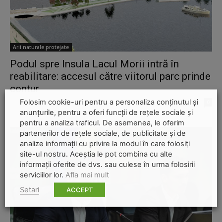
Arii naturale protejate
Podul spre Insula Lacul Morii intră în
reabilitare: accesul către viitorul parc prinde
contur
Folosim cookie-uri pentru a personaliza conținutul și
Ana Potcoveanu
-
30 ianuarie 2026
0
anunțurile, pentru a oferi funcții de rețele sociale și
pentru a analiza traficul. De asemenea, le oferim
partenerilor de rețele sociale, de publicitate și de
analize informații cu privire la modul în care folosiți
site-ul nostru. Aceștia le pot combina cu alte
informații oferite de dvs. sau culese în urma folosirii
serviciilor lor.
Afla mai mult
Setari
ACCEPT