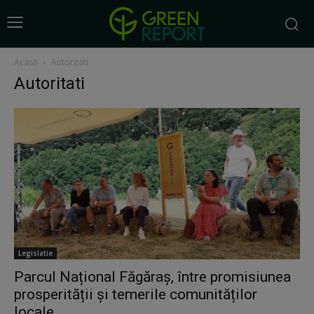
Acasă
Autoritati
Autoritati
Legislatie
Parcul Național Făgăraș, între promisiunea
prosperității și temerile comunităților
locale