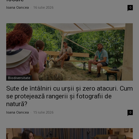
Ioana Oancea
-
16 iulie 2026
0
Biodiversitate
Sute de întâlniri cu urșii și zero atacuri. Cum
se protejează rangerii și fotografii de
natură?
Ioana Oancea
-
15 iulie 2026
0