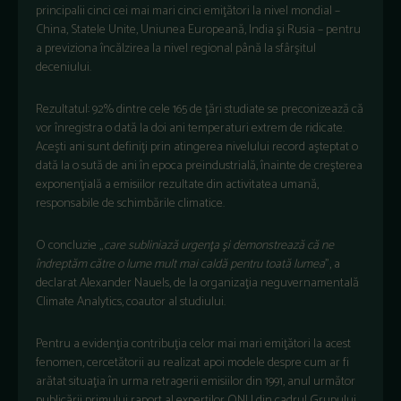
principalii cinci cei mai mari cinci emiţători la nivel mondial –
China, Statele Unite, Uniunea Europeană, India şi Rusia – pentru
a previziona încălzirea la nivel regional până la sfârşitul
deceniului.
Rezultatul: 92% dintre cele 165 de ţări studiate se preconizează că
vor înregistra o dată la doi ani temperaturi extrem de ridicate.
Aceşti ani sunt definiţi prin atingerea nivelului record aşteptat o
dată la o sută de ani în epoca preindustrială, înainte de creşterea
exponenţială a emisiilor rezultate din activitatea umană,
responsabile de schimbările climatice.
O concluzie „
care subliniază urgenţa şi demonstrează că ne
îndreptăm către o lume mult mai caldă pentru toată lumea
”, a
declarat Alexander Nauels, de la organizaţia neguvernamentală
Climate Analytics, coautor al studiului.
Pentru a evidenţia contribuţia celor mai mari emiţători la acest
fenomen, cercetătorii au realizat apoi modele despre cum ar fi
arătat situaţia în urma retragerii emisiilor din 1991, anul următor
publicării primului raport al experţilor ONU din cadrul Grupului