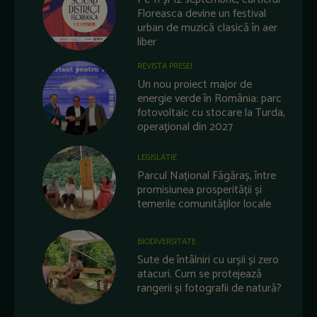
Floreasca devine un festival
urban de muzică clasică în aer
liber
REVISTA PRESEI
Un nou proiect major de
energie verde în România: parc
fotovoltaic cu stocare la Turda,
operațional din 2027
LEGISLATIE
Parcul Național Făgăraș, între
promisiunea prosperității și
temerile comunităților locale
BIODIVERSITATE
Sute de întâlniri cu urșii și zero
atacuri. Cum se protejează
rangerii și fotografii de natură?