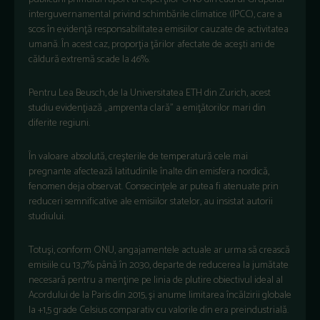
interguvernamental privind schimbările climatice (IPCC), care a
scos în evidenţă responsabilitatea emisiilor cauzate de activitatea
umană. În acest caz, proporţia ţărilor afectate de aceşti ani de
căldură extremă scade la 46%.
Pentru Lea Beusch, de la Universitatea ETH din Zurich, acest
studiu evidenţiază „amprenta clară” a emiţătorilor mari din
diferite regiuni.
În valoare absolută, creşterile de temperatură cele mai
pregnante afectează latitudinile înalte din emisfera nordică,
fenomen deja observat. Consecinţele ar putea fi atenuate prin
reduceri semnificative ale emisiilor statelor, au insistat autorii
studiului.
Totuşi, conform ONU, angajamentele actuale ar urma să crească
emisiile cu 13,7% până în 2030, departe de reducerea la jumătate
necesară pentru a menţine pe linia de plutire obiectivul ideal al
Acordului de la Paris din 2015, şi anume limitarea încălzirii globale
la +1,5 grade Celsius comparativ cu valorile din era preindustrială.