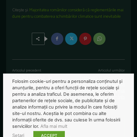
Citește și:
Majoritatea românilor consideră că reglementările mai
dure pentru combaterea schimbărilor climatice sunt inevitabile
Articolul precedent
Articolul următor
Ministrul Mediului: „În
Frecvența și intensitatea
Folosim cookie-uri pentru a personaliza conținutul și
momentul de față nu putem
fenomenelor meteorologice
anunțurile, pentru a oferi funcții de rețele sociale și
vorbi de o taxă auto. Vedem
periculoase, din ce în ce mai
pentru a analiza traficul. De asemenea, le oferim
în 2023”
mare în România
partenerilor de rețele sociale, de publicitate și de
analize informații cu privire la modul în care folosiți
site-ul nostru. Aceștia le pot combina cu alte
informații oferite de dvs. sau culese în urma folosirii
serviciilor lor.
Afla mai mult
Setari
ACCEPT