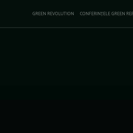
e Green Report
Podcast
Gala Green Report
Contact
GREEN REVOLUTION
CONFERINȚELE GREEN RE
USINESS
ENERGIE
TRANSPORT
CSR
SCHIMBĂRI CLIMATICE