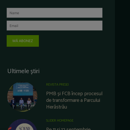
MĂ ABONEZ
Ultimele știri
REVISTA PRESEI
PMB și FCB încep procesul
de transformare a Parcului
Herăstrău
SLIDER HOMEPAGE
Pe 11 și 12 septembrie,