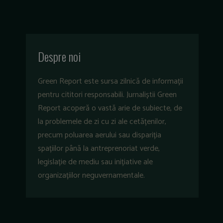
Despre noi
Green Report este sursa zilnică de informații
pentru cititori responsabili. Jurnaliștii Green
Report acoperă o vastă arie de subiecte, de
la problemele de zi cu zi ale cetățenilor,
precum poluarea aerului sau dispariția
spațiilor până la antreprenoriat verde,
legislație de mediu sau inițiative ale
organizațiilor neguvernamentale.