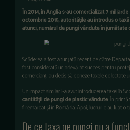
2 august 2016
În 2014, în Anglia s-au comercializat 7 miliarde 
octombrie 2015, autoritățile au introdus o taxă
atunci, numărul de pungi vândute în jumătate d
Scăderea a fost anunțată recent de către Departam
fost considerată un adevărat succes pentru protejar
comercianți au decis să doneze taxele colectate un
Un impact similar l-a avut introducerea taxei în S
cantității de pungi de plastic vândute
. În primă
fi remarcat și în România. Apoi, lucrurile au luat o
De ce taxa pe pungi nu a func