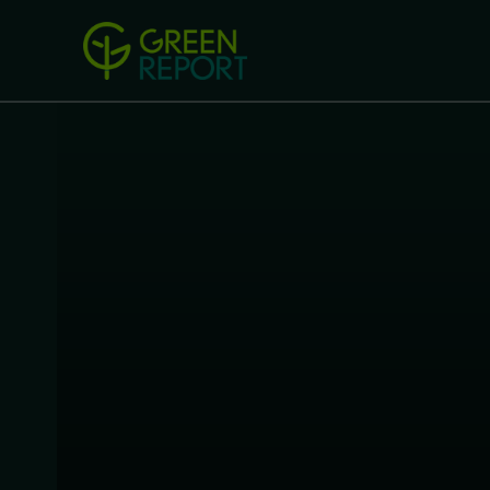
Green Revolution
Conferințel
ACASA
LEGISLAȚIE
B