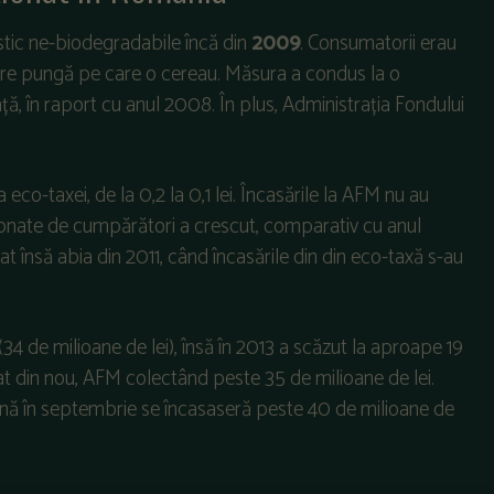
tic ne-biodegradabile încă din
2009
. Consumatorii erau
care pungă pe care o cereau. Măsura a condus la o
, în raport cu anul 2008. În plus, Administrația Fondului
 eco-taxei, de la 0,2 la 0,1 lei. Încasările la AFM nu au
ționate de cumpărători a crescut, comparativ cu anul
t însă abia din 2011, când încasările din din eco-taxă s-au
34 de milioane de lei), însă în 2013 a scăzut la aproape 19
lat din nou, AFM colectând peste 35 de milioane de lei.
până în septembrie se încasaseră peste 40 de milioane de