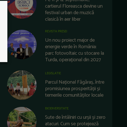
cartierul Floreasca devine un
festival urban de muzică
clasică în aer liber
REVISTA PRESEI
Un nou proiect major de
energie verde în România:
parc fotovoltaic cu stocare la
Turda, operațional din 2027
LEGISLATIE
Parcul Național Făgăraș, între
promisiunea prosperității și
temerile comunităților locale
BIODIVERSITATE
Sute de întâlniri cu urșii și zero
atacuri. Cum se protejează