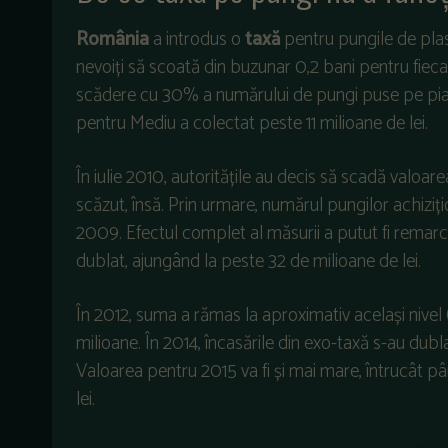
România
a introdus o
taxă
pentru pungile de plas
nevoiți să scoată din buzunar 0,2 bani pentru fie
scădere cu 30% a numărului de pungi puse pe piață
pentru Mediu a colectat peste 11 milioane de lei.
În iulie 2010, autoritățile au decis să scadă valoarea
scăzut, însă. Prin urmare, numărul pungilor achizi
2009. Efectul complet al măsurii a putut fi remarca
dublat, ajungând la peste 32 de milioane de lei.
În 2012, suma a rămas la aproximativ același nivel (
milioane. În 2014, încasările din exo-taxă s-au dub
Valoarea pentru 2015 va fi și mai mare, întrucât 
lei.