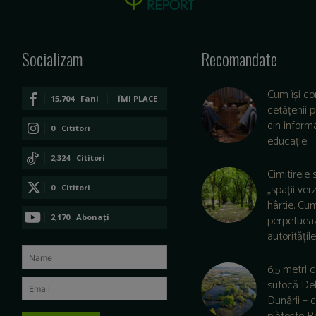
Socializam
Recomandate
Cum își co
15,704
Fani
ÎMI PLACE
cetățenii 
din informa
0
Cititori
educație
CONECTAȚI-VĂ
2,324
Cititori
Cimitirele 
CONECTAȚI-VĂ
„spații ver
0
Cititori
hârtie. Cu
CONECTAȚI-VĂ
2,170
Abonați
perpetuea
autoritățile 
ABONAȚI-VĂ
6,5 metri 
sufocă De
Dunării –