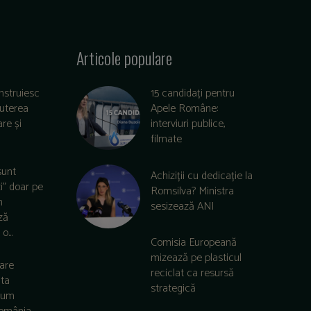
Articole populare
nstruiesc
15 candidați pentru
puterea
Apele Române:
re și
interviuri publice,
filmate
sunt
Achiziții cu dedicație la
zi” doar pe
Romsilva? Ministra
m
sesizează ANI
ză
o...
Comisia Europeană
mizează pe plasticul
care
reciclat ca resursă
lta
strategică
 cum