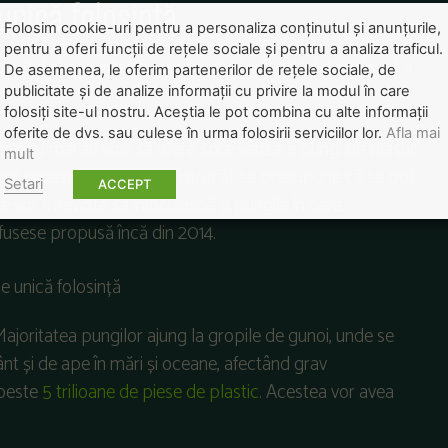
unică folosință
Folosim cookie-uri pentru a personaliza conținutul și anunțurile,
pentru a oferi funcții de rețele sociale și pentru a analiza traficul.
 altele le-au interzis pur și simplu. O astfel de măsură a
De asemenea, le oferim partenerilor de rețele sociale, de
publicitate și de analize informații cu privire la modul în care
folosiți site-ul nostru. Aceștia le pot combina cu alte informații
oferite de dvs. sau culese în urma folosirii serviciilor lor.
Afla mai
cezi nu mai au voie să ofere spre vânzare pungi de plastic
mult
ai groase fac excepție, întrucât se presupune că se pot
Setari
ACCEPT
e vor fi nevoite să înlocuiască și pungile în care
fusese propusă încă din 2014.
ajoritatea pungilor ajung la gropile de gunoi, unde se
nt și de ape în mări și oceane, afectând grav
 peste
5 trilioane de piese de plastic
. Acestea vor avea