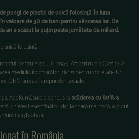
de pungi de plastic de unică folosință. În luna
 în valoare de 30 de bani pentru vânzarea lor. De
e an a scăzut la puțin peste jumătate de miliard.
entul pentru Mediu, Hrană și Afaceri rurale (Defra). A
ea mediului înconjurător, dar și pentru societate. Unii
or ONG-uri sau întreprinderi sociale.
coția. Acolo, măsura a condus la
scăderea cu 80% a
 fază, un efect asemănător, dar la scară mai mică, a putut
 turnură neașteptată.
ționat în România