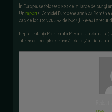
În Europa, se folosesc 100 de miliarde de pungi a
Un
raport
al Comisiei Europene arată că România e
cap de locuitor, cu 252 de bucăți. Ne-au întrecut d
Reprezentanții Ministerului Mediului au afirmat că v
interzicerii pungilor de unică folosință în România.
Redacti
+ posts