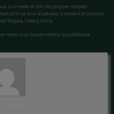
nual, cu o medie de 200 de pungi per cetățean.
ra în 2010 pe locul al patrulea ca numărul de pungi per
oar Bulgaria, Cehia și Grecia.
or reveni cu un răspuns referitor la posibilitatea
a-Green-Report