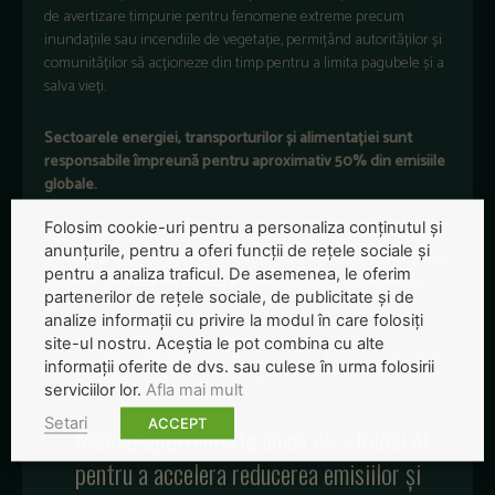
de avertizare timpurie pentru fenomene extreme precum
inundațiile sau incendiile de vegetație, permițând autorităților și
comunităților să acționeze din timp pentru a limita pagubele și a
salva vieți.
Sectoarele energiei, transporturilor și alimentației sunt
responsabile împreună pentru aproximativ 50% din emisiile
globale.
Folosim cookie-uri pentru a personaliza conținutul și
Autorii subliniază că aceste sectoare sunt strâns interconectate,
anunțurile, pentru a oferi funcții de rețele sociale și
astfel că accelerarea adoptării soluțiilor cu emisii reduse ar putea
pentru a analiza traficul. De asemenea, le oferim
declanșa
„puncte de cotitură”
tehnologice, cu efecte în lanț
partenerilor de rețele sociale, de publicitate și de
asupra întregii economii.
analize informații cu privire la modul în care folosiți
site-ul nostru. Aceștia le pot combina cu alte
Potrivit lui Nicholas Stern, președintele Institutului Grantham de
informații oferite de dvs. sau culese în urma folosirii
la London School of Economics and Political Science:
serviciilor lor.
Afla mai mult
Setari
ACCEPT
„Avem o oportunitate unică de a folosi AI
pentru a accelera reducerea emisiilor și