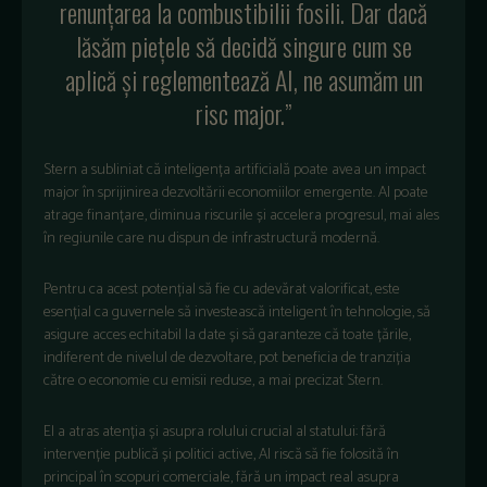
renunțarea la combustibilii fosili. Dar dacă
lăsăm piețele să decidă singure cum se
aplică și reglementează AI, ne asumăm un
risc major.”
Stern a subliniat că inteligența artificială poate avea un impact
major în sprijinirea dezvoltării economiilor emergente. AI poate
atrage finanțare, diminua riscurile și accelera progresul, mai ales
în regiunile care nu dispun de infrastructură modernă.
Pentru ca acest potențial să fie cu adevărat valorificat, este
esențial ca guvernele să investească inteligent în tehnologie, să
asigure acces echitabil la date și să garanteze că toate țările,
indiferent de nivelul de dezvoltare, pot beneficia de tranziția
către o economie cu emisii reduse, a mai precizat Stern.
El a atras atenția și asupra rolului crucial al statului: fără
intervenție publică și politici active, AI riscă să fie folosită în
principal în scopuri comerciale, fără un impact real asupra