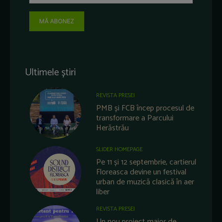
MĂ ABONEZ
Ultimele știri
REVISTA PRESEI
PMB și FCB încep procesul de
transformare a Parcului
Herăstrău
SLIDER HOMEPAGE
Pe 11 și 12 septembrie, cartierul
Floreasca devine un festival
urban de muzică clasică în aer
liber
REVISTA PRESEI
Un nou proiect major de