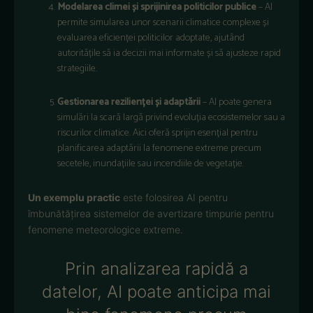
Modelarea climei și sprijinirea politicilor publice
– AI
permite simularea unor scenarii climatice complexe și
evaluarea eficienței politicilor adoptate, ajutând
autoritățile să ia decizii mai informate și să ajusteze rapid
strategiile.
Gestionarea rezilienței și adaptării
– AI poate genera
simulări la scară largă privind evoluția ecosistemelor sau a
riscurilor climatice. Aici oferă sprijin esențial pentru
planificarea adaptării la fenomene extreme precum
secetele, inundațiile sau incendiile de vegetație.
Un exemplu practic
este folosirea AI pentru
îmbunătățirea sistemelor de avertizare timpurie pentru
fenomene meteorologice extreme.
Prin analizarea rapidă a
datelor, AI poate anticipa mai