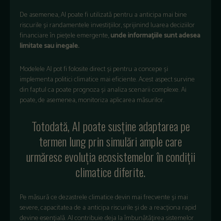
De asemenea, AI poate fi utilizată pentru a anticipa mai bine
riscurile și randamentele investițiilor, sprijinind luarea deciziilor
financiare în piețele emergente,
unde informațiile sunt adesea
limitate sau inegale.
Modelele AI pot fi folosite direct și pentru a concepe și
implementa politici climatice mai eficiente. Acest aspect survine
din faptul ca poate prognoza și analiza scenarii complexe. Ai
poate, de asemenea, monitoriza aplicarea măsurilor.
Totodată, AI poate susține adaptarea pe
termen lung prin simulări ample care
urmăresc evoluția ecosistemelor în condiții
climatice diferite.
Pe măsură ce dezastrele climatice devin mai frecvente și mai
severe, capacitatea de a anticipa riscurile și de a reacționa rapid
devine esențială. AI contribuie deja la îmbunătățirea sistemelor