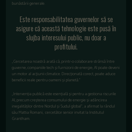
bunăstării generale.
Este responsabilitatea guvernelor să se
asigure că această tehnologie este pusă în
slujba interesului public, nu doar a
profitului.
„Cercetarea noastră arată că, printr-o colaborare strânsă între
guverne, companiile tech și furnizorii de energie, AI poate deveni
un motor al acțiunii climatice. Direcționată corect, poate aduce
beneficii reale pentru oameni și planetă.”
„Intervenția publică este esențială și pentru a gestiona riscurile
AI, precum creșterea consumului de energie și adâncirea
inegalităților dintre Nordul și Sudul global”, a afirmat la rândul
său Mattia Romani, cercetător senior invitat la Institutul
Grantham.