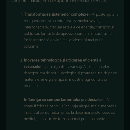
Conform studiului, AI poate ajuta în cinci moduri esențiale:
Transformarea sistemelor complexe
– AI poate ajuta la
reorganizarea și optimizarea sistemelor vaste și
interconectate, precum rețelele de energie, transportul
public sau lanțurile de aprovizionare alimentară, astfel
încât acestea să devină mai eficiente și mai puțin
poluante.
Inovarea tehnologică și utilizarea eficientă a
resurselor
– prin algoritmi avansați, AI poate accelera
descoperirea de soluții ecologice și poate reduce risipa de
materiale, energie și apă în industrie, agricultură și
producție.
Influențarea comportamentului și a deciziilor
– AI
poate fi folosită pentru a încuraja alegeri mai sustenabile
în rândul consumatorilor, de la diete mai prietenoase cu
mediul, la moduri de transport mai puțin poluante.