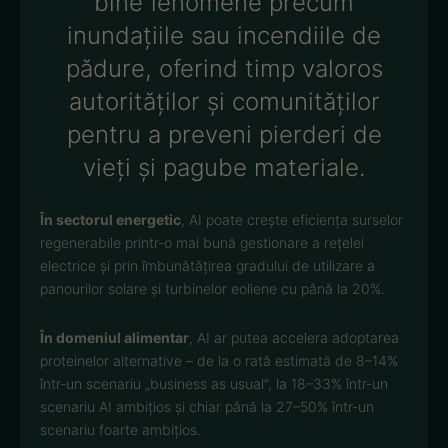
bine fenomene precum
inundațiile sau incendiile de
pădure, oferind timp valoros
autorităților și comunităților
pentru a preveni pierderi de
vieți și pagube materiale.
În sectorul energetic
, AI poate crește eficiența surselor
regenerabile printr-o mai bună gestionare a rețelei
electrice și prin îmbunătățirea gradului de utilizare a
panourilor solare și turbinelor eoliene cu până la 20%.
În domeniul alimentar
, AI ar putea accelera adoptarea
proteinelor alternative – de la o rată estimată de 8–14%
într-un scenariu „business as usual”, la 18–33% într-un
scenariu AI ambițios și chiar până la 27–50% într-un
scenariu foarte ambițios.