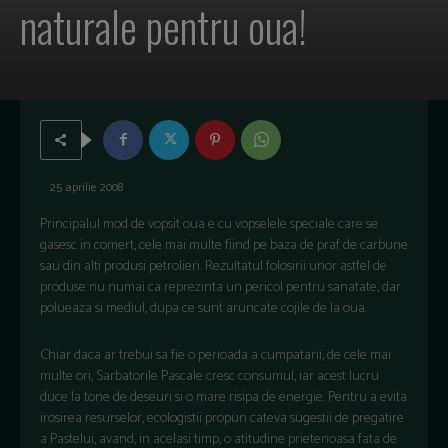
naturale pentru oua!
25 aprilie 2008
Principalul mod de vopsit oua e cu vopselele speciale care se
gasesc in comert, cele mai multe fiind pe baza de praf de carbune
sau din alti produsi petrolieri. Rezultatul folosirii unor astfel de
produse nu numai ca reprezinta un pericol pentru sanatate, dar
polueaza si mediul, dupa ce sunt aruncate cojile de la oua.
Chiar daca ar trebui sa fie o perioada a cumpatarii, de cele mai
multe ori, Sarbatorile Pascale cresc consumul, iar acest lucru
duce la tone de deseuri si o mare risipa de energie. Pentru a evita
irosirea resurselor, ecologistii propun cateva sugestii de pregatire
a Pastelui, avand, in acelasi timp, o atitudine prietenoasa fata de