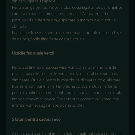
din patrunjel sau papadie.
Pentru un galben aprins vom folosi doua legaturi de patrunjel, pe
care-l vom pune la inmuiat peste noapte. A doua zi, fierbem
patrunjelul un sfert de ora, dupa care punem ouale in solutia
obtinuta.
Papadia se foloseste pentru obtinerea unei nuante mai deschise
de galben, florile fiind fierte odata cu ouale.
Urzicile fac ouale verzi!
Pentru obtinerea unor oua verzi vom utiliza un manunchi de
urzici proaspete, pe care le vom pune la macerat de seara pana
dimineata. Ouale albastre le vom obtine din varza rosie, ale carei
frunze le vom pune la fiert impreuna cu ouale. Dupa fierbere,
pentru a obtine culoarea dorita, ouale mai raman in apa colorata
timp de aproximativ o ora. Daca vrem sa obtinem o culoare mai
intensa, vom adauga in apa o cana cu otet.
Sfaturi pentru cadouri eco
Alegeti ouale care sunt impachetate in materiale usor de reciclat,