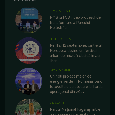
REVISTA PRESEI
PMB și FCB încep procesul de
transformare a Parcului
Herăstrău
SLIDER HOMEPAGE
Pe 11 și 12 septembrie, cartierul
Floreasca devine un festival
urban de muzică clasică în aer
liber
REVISTA PRESEI
Un nou proiect major de
energie verde în România: parc
fotovoltaic cu stocare la Turda,
operațional din 2027
LEGISLATIE
Parcul Național Făgăraș, între
promisiunea prosperității și