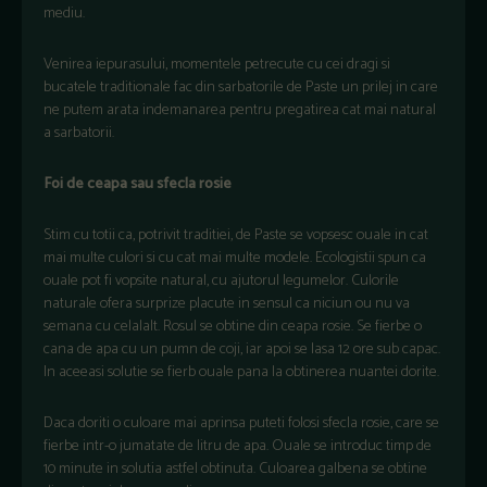
mediu.
Venirea iepurasului, momentele petrecute cu cei dragi si
bucatele traditionale fac din sarbatorile de Paste un prilej in care
ne putem arata indemanarea pentru pregatirea cat mai natural
a sarbatorii.
Foi de ceapa sau sfecla rosie
Stim cu totii ca, potrivit traditiei, de Paste se vopsesc ouale in cat
mai multe culori si cu cat mai multe modele. Ecologistii spun ca
ouale pot fi vopsite natural, cu ajutorul legumelor. Culorile
naturale ofera surprize placute in sensul ca niciun ou nu va
semana cu celalalt. Rosul se obtine din ceapa rosie. Se fierbe o
cana de apa cu un pumn de coji, iar apoi se lasa 12 ore sub capac.
In aceeasi solutie se fierb ouale pana la obtinerea nuantei dorite.
Daca doriti o culoare mai aprinsa puteti folosi sfecla rosie, care se
fierbe intr-o jumatate de litru de apa. Ouale se introduc timp de
10 minute in solutia astfel obtinuta. Culoarea galbena se obtine