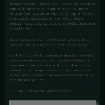
precum cele invelite in staniol. In cazul in care primiti cadouri sub
forma oualor impachetate in cartoane incercati sa refolositi
ambalajul. Puteti sa va pregatiti singuri prajitura pentru Paste sau
chiar ouale de ciocolata, ceea ce nu ar implica ambalaje
aruncate. Incercati sa cumparati cat mai multe dintre produse de
la micii fermieri.
In strainatate, oamenii sunt obisnuiti sa cumpere produse la un
pret corect, ceea ce ii ajuta foarte mult pe micii producatori.
Ganditi-va la cadouri alternative pentru familia dumneavoastra,
precum aranjarea unei iesiri in natura, ceea ce ar aduce mai
multe beneficii pentru sanatate decat consumul de ciocolata in
fata televizorului. In magazine exista oua deja vopsite, insa cel
mai bine ar fi sa le pregatiti dumneavoastra acasa. Si nu uitati sa
preferati culorile naturale!
Pentru mai multe informatii viziteaza
Adevarul