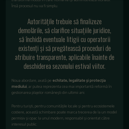
transforma modul în care România își administrează litoralul.
Însă procesul nu va fi simplu.
Autoritățile trebuie să finalizeze
demolările, să clarifice situațiile juridice,
să închidă eventuale litigii cu operatorii
existenți și să pregătească proceduri de
atribuire transparente, aplicabile înainte de
deschiderea sezonului estival viitor.
Noua abordare, axată pe
echitate, legalitate și protecția
mediului
, ar putea reprezenta cea mai importantă reformă în
gestionarea plajelor românești din ultimii ani.
Pentru turiști, pentru comunitățile locale și pentru ecosistemele
costiere, această schimbare poate marca trecerea de la un model
permisiv și opac la unul modern, responsabil și orientat către
interesul public.