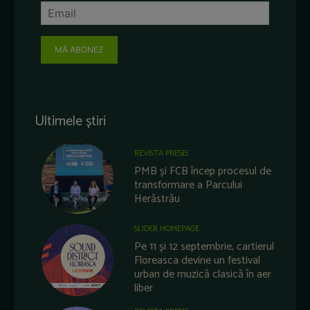
MĂ ABONEZ
Ultimele știri
REVISTA PRESEI
PMB și FCB încep procesul de
transformare a Parcului
Herăstrău
SLIDER HOMEPAGE
Pe 11 și 12 septembrie, cartierul
Floreasca devine un festival
urban de muzică clasică în aer
liber