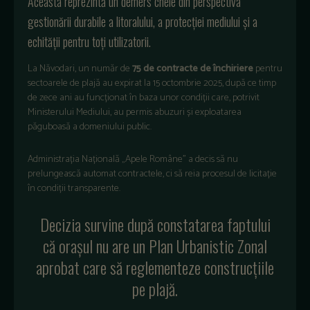
Aceasta reprezintă un demers cheie din perspectiva
gestionării durabile a litoralului, a protecţiei mediului şi a
echităţii pentru toţi utilizatorii.
La Năvodari, un număr de
75 de contracte de închiriere
pentru
sectoarele de plajă au expirat la 15 octombrie 2025, după ce timp
de zece ani au funcționat în baza unor condiții care, potrivit
Ministerului Mediului, au permis abuzuri și exploatarea
păguboasă a domeniului public.
Administrația Națională „Apele Române” a decis să nu
prelungească automat contractele, ci să reia procesul de licitație
în condiții transparente.
Decizia survine după constatarea faptului
că orașul nu are un Plan Urbanistic Zonal
aprobat care să reglementeze construcțiile
pe plajă.