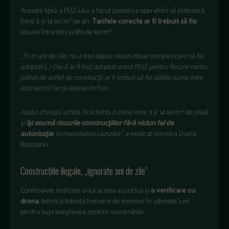
Această lipsă a PUZ-ului a făcut posibil ca operatorii să plătească
între 3 și 14 lei/m² pe an.
Tarifele corecte ar fi trebuit să fie
situate între 600 și 865 de lei/m².
„
În 10 ani de zile, nu a fost depus niciun dosar complet care să fie
adoptat (…) Dacă ar fi fost adoptat acest PUZ, pentru fiecare metru
pătrat de astfel de construcţii ar fi trebuit să fie plătite sume între
600 lei/m²/an şi 865 lei/m²/an.
Astăzi chiriaşii achită, în schimb, o chirie între 3 şi 14 lei/m² de plajă
şi
îşi asumă riscurile construcţiilor fără niciun fel de
autorizaţie
, în majoritatea cazurilor”
, a explicat ministra Diana
Buzoianu.
Construcțiile ilegale, „ignorate ani de zile”
Controalele realizate anul acesta au inclus și
o verificare cu
drona
, tehnică folosită frecvent de minister în ultimele luni
pentru supravegherea zonelor vulnerabile.