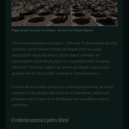
Plajă de pe litoralul românesc. Sursa foto:Green Report
„În urma controalelor efectuate, (…) din cele 75 de sectoare de plajă
închiriate, pe 62 existau construcţii ilegale care nu aveau
autorizaţiile necesare: terase, beach-baruri, extinderi ale
construcţiilor existente pe plajă cu o suprafaţă totală de peste
8.500/m² construiţi. Vorbim de construcţii ilegale care au fost
ignorate ani de zile la rând”
, a declarat Diana Buzoianu.
O parte dintre aceste construcții a fost deja eliminată, iar restul
urmează să fie dezafectate până pe 15 noiembrie, astfel încât
procedura de licitație să se desfășoare pe suprafețe curate și
conforme.
O reformă necesară pentru litoral