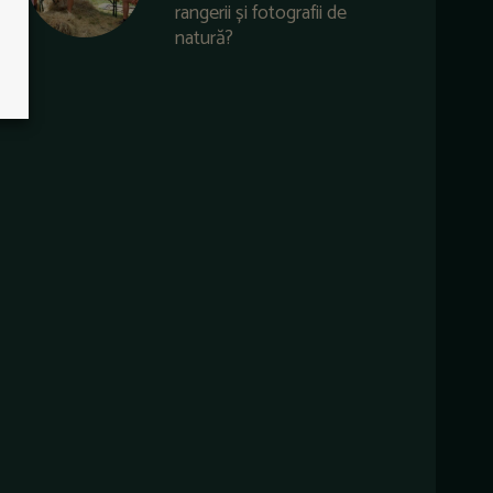
rangerii și fotografii de
natură?