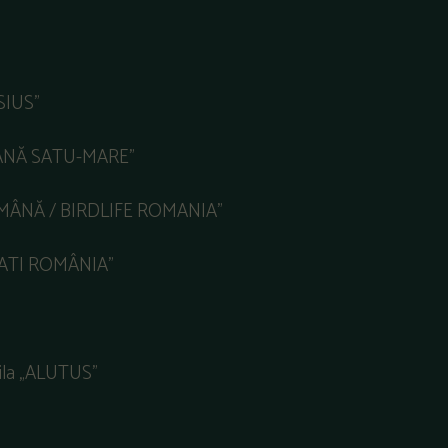
SIUS”
EANĂ SATU-MARE”
OMÂNĂ / BIRDLIFE ROMANIA”
PATI ROMÂNIA”
bila „ALUTUS”