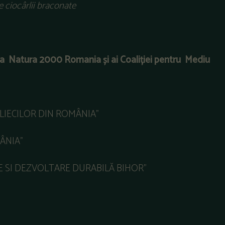
de ciocârlii braconate
ția Natura 2000 Romania și ai Coaliției pentru Mediu
LILIECILOR DIN ROMÂNIA”
MÂNIA”
ATE SI DEZVOLTARE DURABILĂ BIHOR”