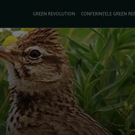
e Green Report
Podcast
Gala Green Report
Contact
GREEN REVOLUTION
CONFERINȚELE GREEN RE
USINESS
ENERGIE
TRANSPORT
CSR
SCHIMBĂRI CLIMATICE