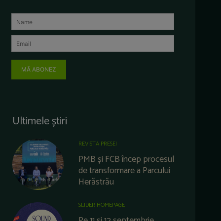
MĂ ABONEZ
Ultimele știri
REVISTA PRESEI
PMB și FCB încep procesul
de transformare a Parcului
Herăstrău
SLIDER HOMEPAGE
Pe 11 și 12 septembrie,