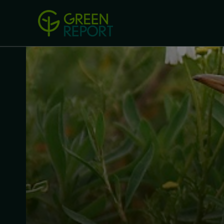
Green Revolution
Conferințel
ACASA
LEGISLAȚIE
B