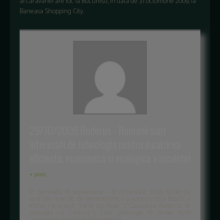
al caravanei are loc la Bucuresti, in data de 31 octombrie 2009, la
Baneasa Shopping City.
29/10/2009 Buderus - Romanii sunt
interesati de tehnologia pentru incalzirea
eficienta, economica si ecologica a locuintei
+ posts
In perioada 18 septembrie - 31 octombrie 2009, Buderus,
una din marcile de termotehnica a concernului Bosch, a
initiat caravana "Heat up Now" ("Caravana Buderus te
asteapta cu caldura"), care parcurge 10 orase, fiind
organizate in total 14 evenimente.