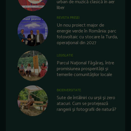
urban de muzică clasică în aer
liber
REVISTA PRESEI
Un nou proiect major de
energie verde în România: parc
fotovoltaic cu stocare la Turda,
operațional din 2027
LEGISLATIE
Parcul Național Făgăraș, între
promisiunea prosperității și
temerile comunităților locale
BIODIVERSITATE
Sute de întâlniri cu urșii și zero
atacuri. Cum se protejează
rangerii și fotografii de natură?