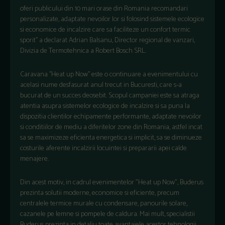
oferi publicului din 10 mari orase din Romania recomandari
personalizate, adaptate nevoilor lor si folosind sistemele ecologice
si economice de incalzire care sa faciliteze un confort termic
sporit’’ a declarat Adrian Balsanu, Director regional de vanzari,
Divizia de Termotehnica a Robert Bosch SRL.
Caravana ’’Heat up Now’’ este o continuare a evenimentului cu
acelasi nume desfasurat anul trecut in Bucuresti, care s-a
bucurat de un succes deosebit. Scopul campaniei este sa atraga
atentia asupra sistemelor ecologice de incalzire si sa puna la
dispozitia clientilor echipamente performante, adaptate nevoilor
si conditiilor de mediu a diferitelor zone din Romania, astfel incat
sa se maximizeze eficienta energetica si implicit, sa se diminueze
costurile aferente incalzirii locuintei si prepararii apei calde
menajere.
Din acest motiv, in cadrul evenimentelor "Heat up Now", Buderus
prezinta solutii moderne, economice si eficiente, precum
centralele termice murale cu condensare, panourile solare,
cazanele pe lemne si pompele de caldura. Mai mult, specialistii
Buderus prezinta in detaliu toate avantajele acestor tehnologii,