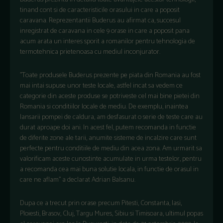
tinand cont si de caracteristicile orasului in care a poposit
caravana. Reprezentantii Buderus au afirmat ca, succesul
inregistrat de caravana in cele 9 orase in care a poposit pana
acum arata un interes sporit a romanilor pentru tehnologia de
termotehnica prietenoasa cu mediul inconjurator.
’’Toate produsele Buderus prezente pe piata din Romania au fost
mai intai supuse unor teste locale, astfel incat sa vedem ce
categorie din aceste produse se potriveste cel mai bine pietei din
Romania si conditiilor locale de mediu. De exemplu, inaintea
lansarii pompei de caldura, am desfasurat o serie de teste care au
durat aproape doi ani. In acest fel, putem recomanda in functie
de diferite zone ale tarii, anumite sisteme de incalzire care sunt
perfecte pentru conditiile de mediu din acea zona. Am urmarit sa
valorificam aceste cunostinte acumulate in urma testelor, pentru
a recomanda cea mai buna solutie locala, in functie de orasul in
care ne aflam’’ a declarat Adrian Balsanu.
Dupa ce a trecut prin orase precum Pitesti, Constanta, Iasi,
Ploiesti, Brasov, Cluj, Targu Mures, Sibiu si Timisoara, ultimul popas