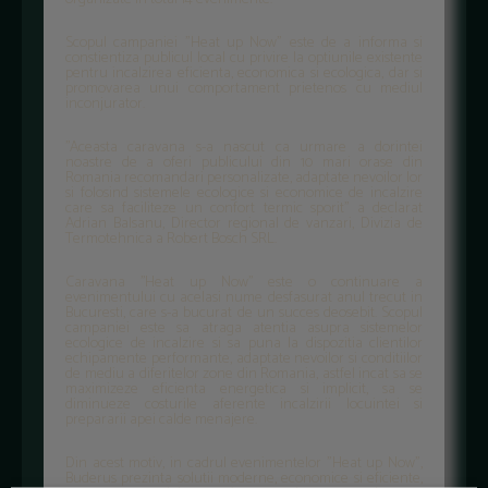
Scopul campaniei "Heat up Now" este de a informa si
constientiza publicul local cu privire la optiunile existente
pentru incalzirea eficienta, economica si ecologica, dar si
promovarea unui comportament prietenos cu mediul
inconjurator.
’’Aceasta caravana s-a nascut ca urmare a dorintei
noastre de a oferi publicului din 10 mari orase din
Romania recomandari personalizate, adaptate nevoilor lor
si folosind sistemele ecologice si economice de incalzire
care sa faciliteze un confort termic sporit’’ a declarat
Adrian Balsanu, Director regional de vanzari, Divizia de
Termotehnica a Robert Bosch SRL.
Caravana ’’Heat up Now’’ este o continuare a
evenimentului cu acelasi nume desfasurat anul trecut in
Bucuresti, care s-a bucurat de un succes deosebit. Scopul
campaniei este sa atraga atentia asupra sistemelor
ecologice de incalzire si sa puna la dispozitia clientilor
echipamente performante, adaptate nevoilor si conditiilor
de mediu a diferitelor zone din Romania, astfel incat sa se
maximizeze eficienta energetica si implicit, sa se
diminueze costurile aferente incalzirii locuintei si
prepararii apei calde menajere.
Din acest motiv, in cadrul evenimentelor "Heat up Now",
Buderus prezinta solutii moderne, economice si eficiente,