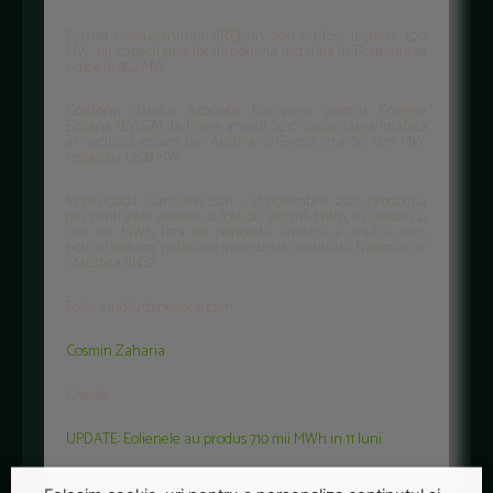
Potrivit consultantului AREE, in 2011 au fost instalati 520
MW, iar capacitatea totala eoliana instalata in Romania se
ridica la 982 MW.
Conform datelor Asociatie Europene pentru Energie
Eoliana (EWEA), la finele anului 2010 capacitatea intalata
in sectorul eolian ian Austria si Grecia era de 1.011 MW,
respectiv 1.208 MW.
In perioada 1 ianuarie 2011 – 31 noiembrie 2010 productia
din centralele eoliene a fost de 710 mii MWh, in creste cu
708 mii MWh fata de perioada similara a anului 2010,
potrivit datelor publicate miercuri de Institutul National de
Statistica (INS).
Foto: windturbinezone.com
Cosmin Zaharia
Citeste:
UPDATE: Eolienele au produs 710 mii MWh in 11 luni