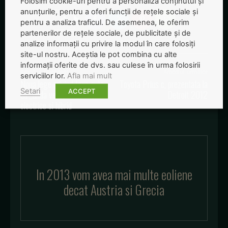
Folosim cookie-uri pentru a personaliza conținutul și
anunțurile, pentru a oferi funcții de rețele sociale și
pentru a analiza traficul. De asemenea, le oferim
partenerilor de rețele sociale, de publicitate și de
analize informații cu privire la modul în care folosiți
site-ul nostru. Aceștia le pot combina cu alte
informații oferite de dvs. sau culese în urma folosirii
Articolul precedent
Articolul următor
serviciilor lor.
Afla mai mult
Noua lege privind taxa auto
Toyota Prius c, prezentata la
Setari
ACCEPT
da „unda verde” masinilor
Detroit 2012
electrice si hibrid
In 2013 vom avea mai multe eoliene
decat Austria si Grecia