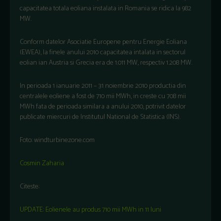
capacitatea totala eoliana instalata in Romania se ridica la 982
MW.
Conform datelor Asociatie Europene pentru Energie Eoliana
(EWEA), la finele anului 2010 capacitatea intalata in sectorul
eolian ian Austria si Grecia era de 1.011 MW, respectiv 1.208 MW.
In perioada 1 ianuarie 2011 – 31 noiembrie 2010 productia din
centralele eoliene a fost de 710 mii MWh, in creste cu 708 mii
MWh fata de perioada similara a anului 2010, potrivit datelor
publicate miercuri de Institutul National de Statistica (INS).
Foto: windturbinezone.com
Cosmin Zaharia
Citeste:
UPDATE: Eolienele au produs 710 mii MWh in 11 luni