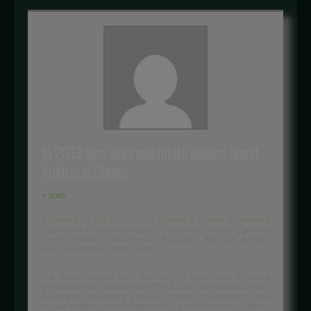
In 2013 vom avea mai multe eoliene decat
Austria si Grecia
+ posts
Romania va depasi, in 2013, Austria si Grecia in privinta
capacitatilor eoliene instalate, a declarat, miercuri, pentru
Green Report, consultantul Asociatiei Romane pentru
Energie Eoliana, Ionel David.
"La finele anului 2013 estimam o capacitate instalata
cuprinsa intre 2.500 si 3.000 MW. In 2013 vom depasi tari ca
Austria si Grecia care au avut un avans considerabil, insa
nu au aceleasi conditii favorabile", a declarat Ionel David.