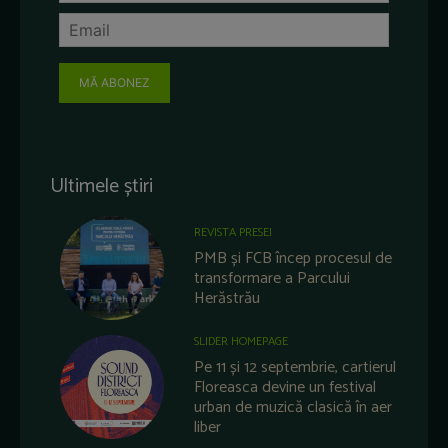
MĂ ABONEZ
Ultimele știri
REVISTA PRESEI
PMB și FCB încep procesul de
transformare a Parcului
Herăstrău
SLIDER HOMEPAGE
Pe 11 și 12 septembrie, cartierul
Floreasca devine un festival
urban de muzică clasică în aer
liber