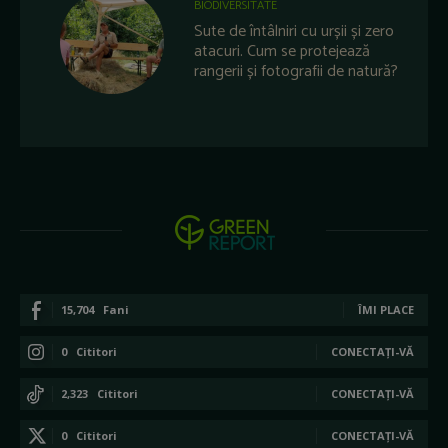
BIODIVERSITATE
Sute de întâlniri cu urșii și zero
atacuri. Cum se protejează
rangerii și fotografii de natură?
15,704
Fani
ÎMI PLACE
0
Cititori
CONECTAȚI-VĂ
2,323
Cititori
CONECTAȚI-VĂ
0
Cititori
CONECTAȚI-VĂ