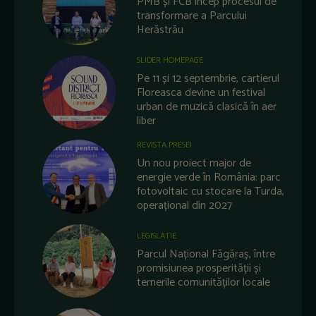
PMB și FCB încep procesul de
transformare a Parcului
Herăstrău
SLIDER HOMEPAGE
Pe 11 și 12 septembrie, cartierul
Floreasca devine un festival
urban de muzică clasică în aer
liber
REVISTA PRESEI
Un nou proiect major de
energie verde în România: parc
fotovoltaic cu stocare la Turda,
operațional din 2027
LEGISLATIE
Parcul Național Făgăraș, între
promisiunea prosperității și
temerile comunităților locale