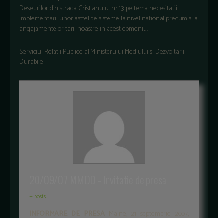
Deseurilor din strada Cristianului nr.13 pe tema necesitatii
implementarii unor astfel de sisteme la nivel national precum si a
angajamentelor tarii noastre in acest domeniu.
Serviciul Relatii Publice al Ministerului Mediului si Dezvoltarii
Durabile
20/09/07 MMDD - Invitatie de presa
+ posts
INFORMARE DE PRESA
Maine, 21 septembrie 2007,