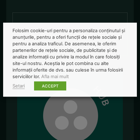
Folosim cookie-uri pentru a personaliza conținutul și
20/09/07 MMDD - Invitatie de presa
anunțurile, pentru a oferi funcții de rețele sociale și
pentru a analiza traficul. De asemenea, le oferim
partenerilor de rețele sociale, de publicitate și de
analize informații cu privire la modul în care folosiți
site-ul nostru. Aceștia le pot combina cu alte
informații oferite de dvs. sau culese în urma folosirii
serviciilor lor.
Afla mai mult
Setari
ACCEPT