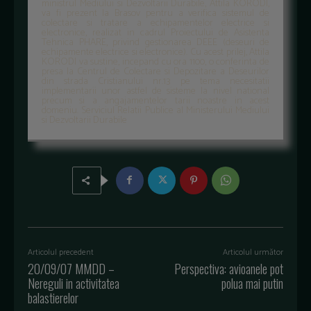
ministrul Mediului si Dezvoltarii Durabile, Attila KORODI,
va fi prezent la Brasov pentru a verifica sistemul de
colectare si tratare a echipamentelor electrice si
electronice, realizat in cadrul Proiectului de Asistenta
Tehnica PHARE, privind gestionarea DEEE (deseuri de
echipamente electrice si electronice). Cu acest prilej, Attila
KORODI va sustine, incepand cu ora 1100, o conferinta de
presa la Centrul de Colectare si Depozitare a Deseurilor
din strada Cristianului nr.13 pe tema necesitatii
implementarii unor astfel de sisteme la nivel national
precum si a angajamentelor tarii noastre in acest
domeniu. Serviciul Relatii Publice al Ministerului Mediului
si Dezvoltarii Durabile
Articolul precedent
Articolul următor
20/09/07 MMDD –
Perspectiva: avioanele pot
Nereguli in activitatea
polua mai putin
balastierelor