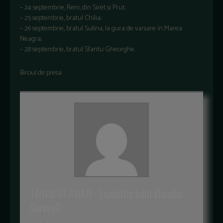
– 24 septembrie, Reni, din Siret si Prut;
– 25 septembrie, bratul Chilia;
– 26 septembrie, bratul Sulina, la gura de varsare in Marea
Neagra;
– 28 septembrie, bratul Sfantu Gheorghe.
Biroul de presa
17/09/07 ANAR - Expeditia Joint Danube
Survey2