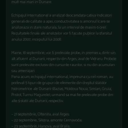
mult mai mari in Dunare.
Echipajul international a analizat deocamdata cativa indicatori
generali de calitate a apei, conductivitatea si amoniul (care se
analizeaza in stare naturala, la un interval de maxim 6 ore).
Rezultatele finale ale analizelor vor fi facute publice la sfarsitul
anului 2007, inceputul lui 2008.
Maine, 18 septembrie, vor fi prelevate probe, in premiera, dintr-un
alt afluent al Dunarii, respectiv din Arges, aval de Vidraru. Probele
sunt prelevate exclusiv din cursurile raurilor, si nu din acumulari
sau amenajari.
Pana acum, echipajul international, impreuna cu cel roman, au
prelevat 5 tipuri de grupuri de elemente din dreptul statiilor
hidrometrice ale Dunarii (Bazias, Moldova Noua, Simian, Gruia,
Pristol, Turnu Magurele), urmand sa mai fie prelevate probe din
alte 9 statii ale Dunarii, respectiv:
– 21 septembrie, Oltenita, aval Arges;
– 22 septembrie, Silistra, amonte Cernavoda;
– 23 septembrie, Harsova, aval Braila;