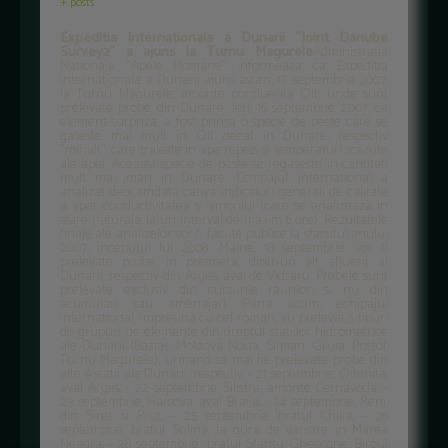
+ posts
Expeditia Internationala a Dunarii "Joint Danube
Survey2" a ajuns la Turnu Magurele
Administratia
Nationala "Apele Romane" informeaza ca Expeditia
Internationala a Dunarii ajuns astazi, 17 septembrie 2007,
la Turnu Magurele, amonte confluenta Olt, unde sunt
prelevate probe din Dunare. Ieri, 16 septembrie 2007, ca
element-surpriza, a fost prinsa o specie de peste care se
gaseste mai mult in Olt decat in Dunare, respectiv
"mihalt", care traieste in ape repezi si temperaturi scazute
ale apei. Aceasta specie de peste se regaseste in cantitati
mult mai mari in Dunare. Echipajul international a
analizat deocamdata cativa indicatori generali de calitate
a apei, conductivitatea si amoniul (care se analizeaza in
stare naturala, la un interval de maxim 6 ore). Rezultatele
finale ale analizelor vor fi facute publice la sfarsitul anului
2007, inceputul lui 2008. Maine, 18 septembrie, vor fi
prelevate probe, in premiera, dintr-un alt afluent al
Dunarii, respectiv din Arges, aval de Vidraru. Probele sunt
prelevate exclusiv din cursurile raurilor, si nu din
acumulari sau amenajari. Pana acum, echipajul
international, impreuna cu cel roman, au prelevat 5 tipuri
de grupuri de elemente din dreptul statiilor hidrometrice
ale Dunarii (Bazias, Moldova Noua, Simian, Gruia, Pristol,
Turnu Magurele), urmand sa mai fie prelevate probe din
alte 9 statii ale Dunarii, respectiv: - 21 septembrie, Oltenita,
aval Arges; - 22 septembrie, Silistra, amonte Cernavoda; -
23 septembrie, Harsova, aval Braila; - 24 septembrie, Reni,
din Siret si Prut; - 25 septembrie, bratul Chilia; - 26
septembrie, bratul Sulina, la gura de varsare in Marea
Neagra; - 28 septembrie, bratul Sfantu Gheorghe. Biroul