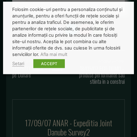
de presa
Folosim cookie-uri pentru a personaliza conținutul și
anunțurile, pentru a oferi funcții de rețele sociale și
pentru a analiza traficul. De asemenea, le oferim
partenerilor de rețele sociale, de publicitate și de
analize informații cu privire la modul în care folosiți
site-ul nostru. Aceștia le pot combina cu alte
informații oferite de dvs. sau culese în urma folosirii
serviciilor lor.
Afla mai mult
Articolul precedent
Articolul următor
Setari
ACCEPT
17/09/07 ANAR – Poluare
18/09/07 ECO DOMO –
pe Dunare
produse performante sau
stiinta in a construi
17/09/07 ANAR - Expeditia Joint
Danube Survey2