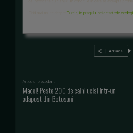
de intoxicatie cu cianuri, in conditiile in care se asteapta prob
Cititi mai multe despre
Turcia, in pragul unei catastrofe ecolog
Acțiune
Articolul precedent
Macel! Peste 200 de caini ucisi intr-un
adapost din Botosani