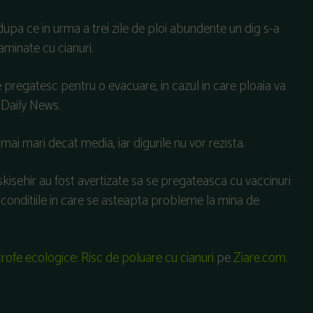
dupa ce in urma a trei zile de ploi abundente un dig s-a
taminate cu cianuri.
 se pregatesc pentru o evacuare, in cazul in care ploaia va
 Daily News.
i mai mari decat media, iar digurile nu vor rezista.
Eskisehir au fost avertizate sa se pregateasca cu vaccinuri
n conditiile in care se asteapta probleme la mina de
trofe ecologice: Risc de poluare cu cianuri
pe
Ziare.com
.