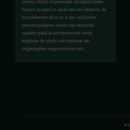
pentru cititori responsabili. Jurnaliștii Green
Report acoperă o vastă arie de subiecte, de
la problemele de zi cu zi ale cetățenilor,
precum poluarea aerului sau dispariția
spațiilor până la antreprenoriat verde,
legislație de mediu sau inițiative ale
organizațiilor neguvernamentale.
© 2