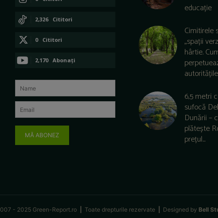
educație
CONECTAȚI-VĂ
2,326
Cititori
Cimitirele 
CONECTAȚI-VĂ
„spații ver
0
Cititori
hârtie. Cu
CONECTAȚI-VĂ
2,170
Abonați
perpetuea
autoritățile 
ABONAȚI-VĂ
6,5 metri 
sufocă De
Dunării –
plătește 
MĂ ABONEZ
prețul...
007 - 2025 Green-Report.ro
|
Toate drepturile rezervate
|
Designed by
Bell St