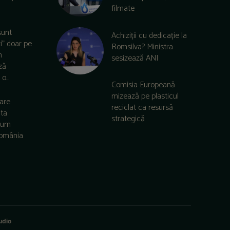
filmate
sunt
Achiziții cu dedicație la
zi” doar pe
Romsilva? Ministra
m
sesizează ANI
ză
o...
Comisia Europeană
mizează pe plasticul
care
reciclat ca resursă
lta
strategică
 cum
România
udio