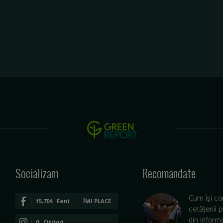
Socializam
Recomandate
Cum își co
15,704
Fani
ÎMI PLACE
cetățenii 
din informa
0
Cititori