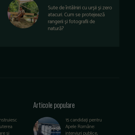
Sute de întâlniri cu urșii și zero
atacuri. Cum se protejează
rangerii și fotografii de
natură?
Articole populare
nstruiesc
15 candidați pentru
puterea
Apele Române:
re și
interviuri publice,