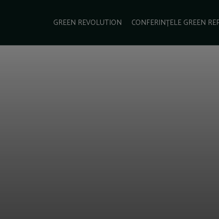
e Green Report
Podcast
Gala Green Report
Contact
GREEN REVOLUTION
CONFERINȚELE GREEN RE
USINESS
ENERGIE
TRANSPORT
CSR
SCHIMBĂRI CLIMATICE