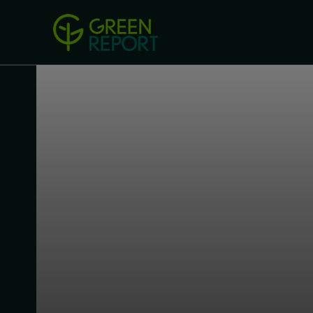
Green Revolution
Conferințel
ACASA
LEGISLAȚIE
B