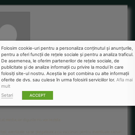
Folosim cookie-uri pentru a personaliza conținutul și anunțurile,
pentru a oferi funcții de rețele sociale și pentru a analiza traficul.
De asemenea, le oferim partenerilor de rețele sociale, de
logice: Risc de poluare cu cianuri
publicitate și de analize informații cu privire la modul în care
folosiți site-ul nostru. Aceștia le pot combina cu alte informații
oferite de dvs. sau culese în urma folosirii serviciilor lor.
Afla mai
mult
 urma a trei zile de ploi abundente un dig s-a prabusit partial si exista
Setari
ACCEPT
esc pentru o evacuare, in cazul in care ploaia va duce la prabusirea altor
cat media, iar digurile nu vor rezista.
au fost avertizate sa se pregateasca cu vaccinuri pentru eventuale cazuri