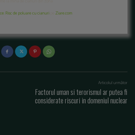
leme la mina de cianuri din zona.
ice: Risc de poluare cu cianuri
pe
Ziare.com
.
Articolul următor
Factorul uman si terorismul ar putea fi
considerate riscuri in domeniul nuclear