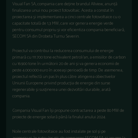
Visual Fan SA, compania care deține brandul Allview, anunță
finalizarea unui nou proiect fotovoltaic. Acesta a constat în
proiectarea și implementarea a cinci centrale fotovoltaice cu o
capacitate totală de 1,3 MW, care vor genera energie verde
pentru consumul propriu și vor eficientiza compania beneficiară,
SECOM SA din Drobeta Turnu Severin.
Proiectul va contribui la reducerea consumului de energie
primară cu 111.700 tone echivalent petrol/an, a emisiilor de carbon
cu 16.900 tone în următorii 20 de ani și va genera economii de
peste 4.000.000 euro în aceeași perioadă de timp. De asemenea,
proiectul reflectă un pas în plus către atingerea obiectivelor
Uniunii Europene privind producția de energie din surse
regenerabile și susținerea unei dezvoltări durabile, arată
compania.
Compania Visual Fan își propune contractarea a peste 80 MW de
proiecte de energie solară până la finalul anului 2024.
Noile centrale fotovoltaice au fost instalate pe sol și pe