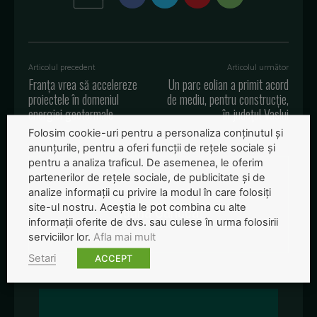
Articolul precedent
Articolul următor
Franța vrea să accelereze
Un parc eolian a primit acord
proiectele în domeniul
de mediu, pentru construcție,
energiei geotermale
în județul Vaslui
Folosim cookie-uri pentru a personaliza conținutul și
anunțurile, pentru a oferi funcții de rețele sociale și
pentru a analiza traficul. De asemenea, le oferim
partenerilor de rețele sociale, de publicitate și de
analize informații cu privire la modul în care folosiți
Ioana Oancea
site-ul nostru. Aceștia le pot combina cu alte
informații oferite de dvs. sau culese în urma folosirii
serviciilor lor.
Afla mai mult
Setari
ACCEPT