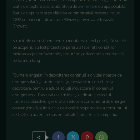
acoperișuri, în patru locații ale companiei SECOM SA, și anume la
Stația de captare apă brută, Stația de alimentare cu apă potabilă,
Stația de epurare și pe clădirea administrativă. Acestea includ
2.852 de panouri fotovoltaice Allview și invertoare trifazate
Growatt.
Structurile de susținere pentru montarea direct pe sol, cât și cele
pe acoperiș, au fost proiectate pentru a face față condițiilor
meteorologice nefavorabile, asigurând performanța energetică
pe termen lung.
”Suntem angajați în dezvoltarea continuă a diviziei noastre de
energie solară și facem investiții constante în cercetare și
dezvoltare, pentru a aduce soluții inovatoare în domeniul
energiei verzi. Executat cu strictețe și dedicare, proiectul
ilustrează obiectivul general al reducerii consumului de energie
convențională, și implicit, a gestionării responsabile a consumului
de CO2, cu accent pe sustenabilitate”, precizează compania.