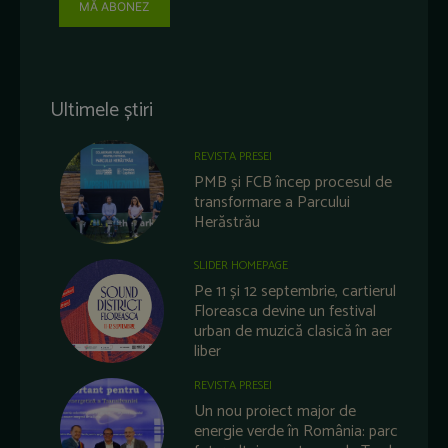
MĂ ABONEZ
Ultimele știri
REVISTA PRESEI
PMB și FCB încep procesul de
transformare a Parcului
Herăstrău
SLIDER HOMEPAGE
Pe 11 și 12 septembrie, cartierul
Floreasca devine un festival
urban de muzică clasică în aer
liber
REVISTA PRESEI
Un nou proiect major de
energie verde în România: parc