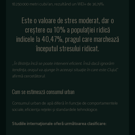
18.250.000
metri
cubi
/an,
rezult
ând
un WEI+ de 36,79%.
Este o
valoare
de
stres
moderat
,
dar
o
cre
ștere
cu 10% a
populației
ridică
indicele
la 40,47%,
pragul
care
marchează
începutul
stresului
ridicat
.
„
În
Bistri
ța
înc
ă
se
poate
interveni
eficient
.
Îns
ă
dacă
ignorăm
tendința
,
orașul
va
ajunge
în
aceea
și
situație
în care este
Clujul
,
”
afirmă
cercetătorul
.
Cum se estimeaz
ă consumul urban
Consumul urban de apă diferă
în
func
ție
de
comportamentele
sociale
,
eficiența
rețelei
și
standardele
tehnologice
.
Studiile
internaționale
oferă
următoarea
clasificare
: