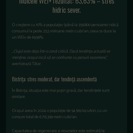
Indicele
WEI+
rezultat
: 63,63% –
stres
hidric
sever.
O
cre
ștere
cu 10% a
populației
(
p
ân
ă
la 359.800
persoane
)
ridică
consumul
la
peste
25,5
milioane
metri
cubi
/an,
ceea
ce
duce la
un WEI+ de 69,99%.
„
Clujul
este
deja
într
-o
zon
ă
critică
.
Dacă
tendința
actuală
se
menține
,
orașul
riscă
să
se
confrunte
cu
penurii
sezoniere
,”
avertizează
Tătar
.
Bistri
ța:
stres
moderat
,
dar
tendință
ascendentă
În
Bistri
ța,
situația
este
mai
puțin
gravă
,
dar
tendințele
sunt
similare
.
Orașul
avea
în
2024 o
popula
ție
de 94.569
locuitori
, cu un
consum
total de 6.715.399
metri
cubi
/an.
Capacitatea
de
regenerare
a
resurselor
este
estimată
la