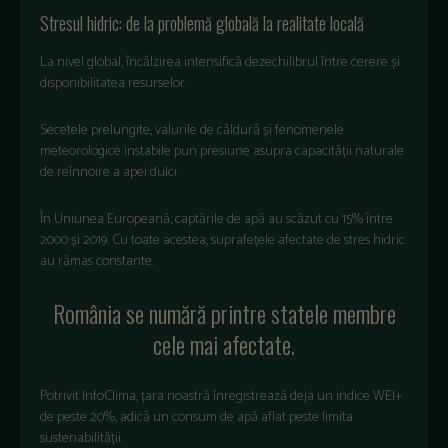
Stresul hidric: de la problem
ă globală la realitate locală
La nivel global,
înc
ălzirea
intensifică
dezechilibrul
între
cerere
și
disponibilitatea
resurselor
.
Secetele
prelungite
,
valurile
de
căldură
și
fenomenele
meteorologice
instabile
pun
presiune
asupra
capacității
naturale
de
re
înnoire
a
apei
dulci
.
În
Uniunea
European
ă
,
captările
de
apă
au
scăzut
cu 15%
între
2000
și
2019.
Cu
toate
acestea
,
suprafețele
afectate
de
stres
hidric
au
rămas
constante
.
Rom
ânia
se
num
ără
printre
statele
membre
cele
mai
afectate
.
Potrivit
InfoClima
,
țara
noastră
înregistreaz
ă
deja
un
indice
WEI+
de
peste
20%,
adică
un
consum
de
apă
aflat
peste
limita
sustenabilității
.