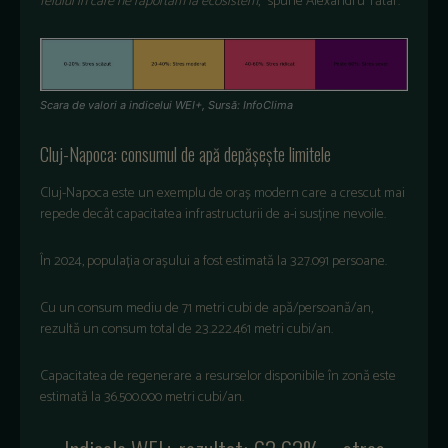
felului
în
care ne
raport
ăm
la
ecosistem
,”
spune
Alexandru
Tătar
.
Scara de valori a indicelui WEI+, Sursă: InfoClima
Cluj-Napoca:
consumul
de
ap
ă
depășește
limitele
Cluj-Napoca
este
un
exemplu
de
oraș
modern care a
crescut
mai
repede
dec
ât
capacitatea
infrastructurii
de a-i
sus
ține
nevoile
.
În
2024,
popula
ția
orașului
a
fost
estimată
la 327.091
persoane
.
Cu un
consum
mediu
de 71
metri
cubi
de
apă
/
persoană
/an,
rezultă
un
consum
total de 23.222.461
metri
cubi
/an.
Capacitatea
de
regenerare
a
resurselor
disponibile
în
zon
ă
este
estimată
la 36.500.000
metri
cubi
/an.