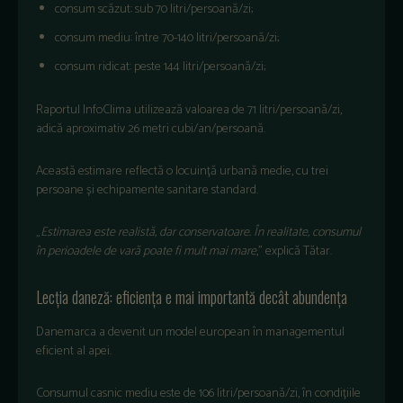
consum
scăzut
: sub 70
litri
/
persoană
/zi;
consum
mediu
:
între
70-
140
litri
/
persoan
ă
/zi;
consum
ridicat
:
peste
144
litri
/
persoană
/zi;
Raportul
InfoClima
utilizează
valoarea
de 71
litri
/
persoană
/zi,
adică
aproximativ
26 metri cubi
/an/
persoan
ă
.
Această
estimare
reflectă
o
locuință
urbană
medie
, cu
trei
persoane
și
echipamente
sanitare
standard.
„
Estimarea
este
realist
ă
,
dar
conservatoare
.
În
realitate
,
consumul
în
perioadele
de
var
ă
poate
fi
mult
mai
mare
,”
explică
Tătar
.
Lec
ția
daneză
:
eficiența
e
mai
importantă
dec
ât
abunden
ța
Danemarca
a
devenit
un model
european
în
managementul
eficient
al
apei
.
Consumul
casnic
mediu
este
de 106
litri
/
persoan
ă
/zi,
în
condi
țiile