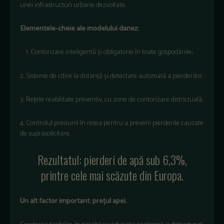
unei
infrastructuri
urbane
dezvoltate
.
Elementele-cheie
ale
modelului
danez
:
Contorizare
inteligentă
și
obligatorie
în
toate
gospod
ăriile;
2. Sisteme
de
citire
la
distanță
și
detectare
automată
a
pierderilor;
3. Rețele
reabilitate
preventiv
, cu zone de
contorizare
districtuală;
4. Controlul
presiunii
în
re
țea
pentru
a
preveni
pierderile
cauzate
de suprasolicitare.
Rezultatul
:
pierderi
de
ap
ă
sub 6,3%,
printre
cele
mai
scăzute
din Europa.
Un alt factor important:
prețul
apei
.