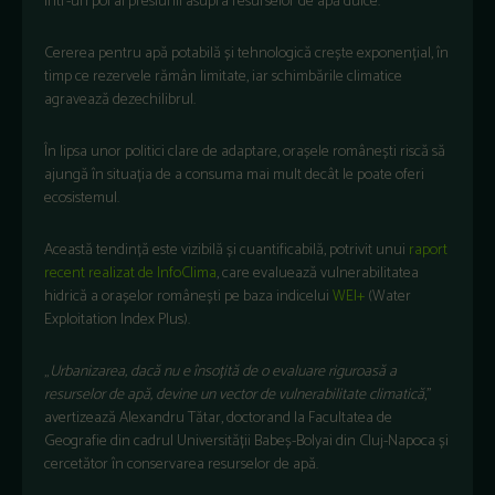
într-un pol al presiunii asupra resurselor de ap
ă dulce.
Cererea pentru apă potabilă și tehnologică crește exponențial,
în
timp ce rezervele r
ăm
ân limitate, iar schimb
ările climatice
agravează dezechilibrul.
În lipsa unor politici clare de adaptare, ora
șele rom
âne
ști riscă să
ajungă
în situa
ția de a consuma mai mult dec
ât le poate oferi
ecosistemul.
Aceast
ă tendință este vizibilă și cuantificabilă, potrivit unui
raport
recent realizat de InfoClima
, care evaluează vulnerabilitatea
hidrică a orașelor rom
âne
ști pe baza indicelui
WEI+
(Water
Exploitation Index Plus).
„
Urbanizarea, dac
ă nu e
înso
țită de o evaluare riguroasă a
resurselor de apă, devine un vector de vulnerabilitate climatică
,”
avertizează Alexandru Tătar, doctorand la Facultatea de
Geografie din cadrul Universității Babeș-Bolyai din Cluj-Napoca și
cercetător
în conservarea resurselor de ap
ă.