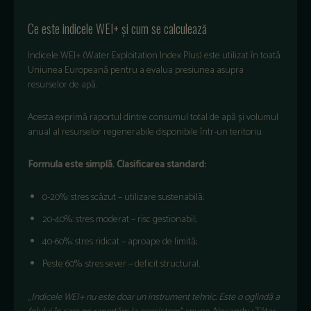
Ce este indicele WEI+
și cum se calculează
Indicele WEI+ (Water Exploitation Index Plus) este utilizat
în
toat
ă
Uniunea
Europeană
pentru
a
evalua
presiunea
asupra
resurselor
de
apă
.
Acesta
exprimă
raportul
dintre
consumul
total de
apă
și
volumul
anual
al
resurselor
regenerabile
disponibile
într
-un
teritoriu
.
Formula
este
simpl
ă.
Clasificarea
standard:
0-
20%:
stres
sc
ăzut
–
utilizare
sustenabil
ă;
20-
40%:
stres
moderat
–
risc
gestionabil;
40-60%:
stres
ridicat
–
aproape
de
limit
ă;
Peste
60%:
stres
sever –
deficit structural.
„
Indicele
WEI+ nu
este
doar
un instrument
tehnic
. Este o
oglind
ă
a