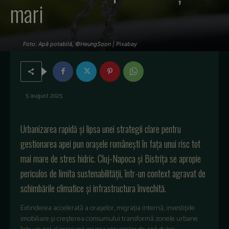
mari
Foto: Apă potabilă, ©HeungSoon | Pixabay
5 august 2025
Urbanizarea rapidă și lipsa unei strategii clare pentru
gestionarea apei pun orașele românești în fața unui risc tot
mai mare de stres hidric. Cluj-Napoca și Bistrița se apropie
periculos de limita sustenabilității, într-un context agravat de
schimbările climatice și infrastructura învechită.
Extinderea accelerat
ă a orașelor, migrația internă, investițiile
imobiliare și creșterea consumului transformă zonele urbane