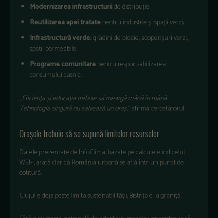
Modernizarea
infrastructurii
de
distribuție;
Reutilizarea
apei
tratate
pentru
industrie
și
spații
verzi;
Infrastructură
verde
:
grădini
de
ploaie
,
acoperișuri
verzi
,
spații
permeabile;
Programe
comunitare
pentru
responsabilizarea
consumului
casnic.
„
Eficien
ța
și
educația
trebuie
să
meargă
m
ân
ă
în
mân
ă
.
Tehnologia
singură
nu
salvează
un
oraș
,”
afirmă
cercetătorul
.
O
ra
șele
trebuie
să
se
supună
limitelor
resurselor
Datele
prezentate
de
InfoClima
,
bazate
pe
calculele
indicelui
WEI+,
arată
clar
că
Rom
ânia
urban
ă
se
află
într
-un
punct
de
cotitur
ă
.
Clujul
e
deja
peste
limita
sustenabilității
, Bistrița e la
graniță
.