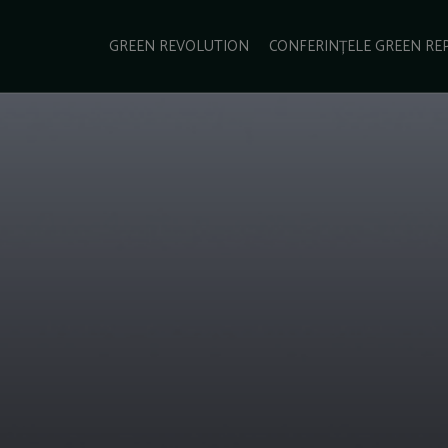
e Green Report
Podcast
Gala Green Report
Contact
GREEN REVOLUTION
CONFERINȚELE GREEN RE
USINESS
ENERGIE
TRANSPORT
CSR
SCHIMBĂRI CLIMATICE