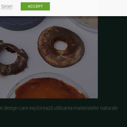
Setari
ACCEPT
design care explorează utilizarea materialelor naturale