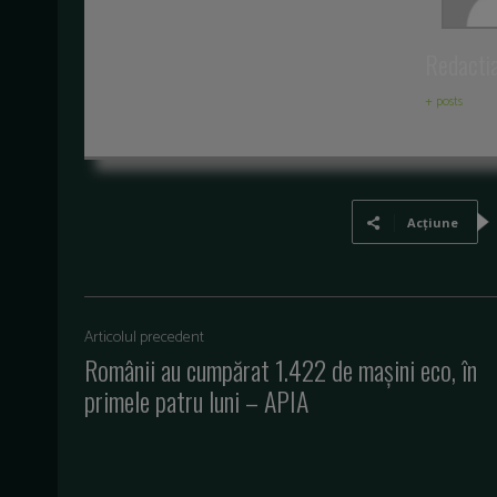
Redacti
+ posts
Acțiune
Articolul precedent
Românii au cumpărat 1.422 de maşini eco, în
primele patru luni – APIA