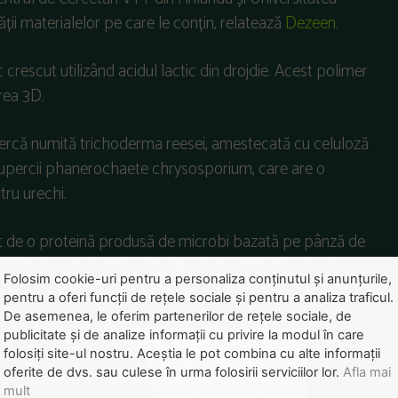
ății materialelor pe care le conțin, relatează
Dezeen
.
ic crescut utilizând acidul lactic din drojdie. Acest polimer
rea 3D.
percă numită trichoderma reesei, amestecată cu celuloză
iupercii phanerochaete chrysosporium, care are o
tru urechi.
zat de o proteină produsă de microbi bazată pe pânză de
site în natură. Alte părți din căști sunt fabricate din
Folosim cookie-uri pentru a personaliza conținutul și anunțurile,
pentru a oferi funcții de rețele sociale și pentru a analiza traficul.
De asemenea, le oferim partenerilor de rețele sociale, de
publicitate și de analize informații cu privire la modul în care
folosiți site-ul nostru. Aceștia le pot combina cu alte informații
oferite de dvs. sau culese în urma folosirii serviciilor lor.
Afla mai
mult