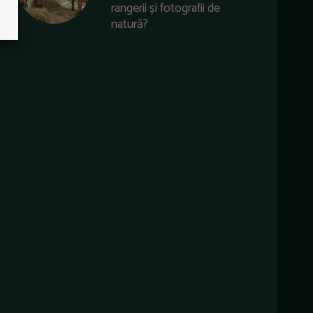
rangerii și fotografii de
natură?