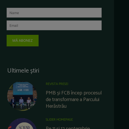
MĂ ABONEZ
Ultimele știri
REVISTA PRESEI
PMB și FCB încep procesul
de transformare a Parcului
Herăstrău
SLIDER HOMEPAGE
Pe 11 și 12 septembrie,