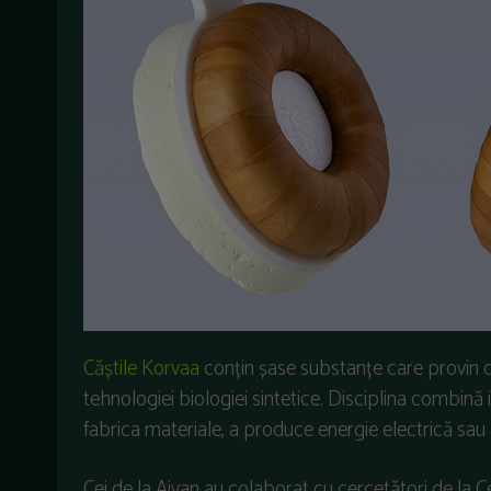
Căștile Korvaa
conțin șase substanțe care provin de
tehnologiei biologiei sintetice. Disciplina combină 
fabrica materiale, a produce energie electrică sau a
Cei de la Aivan au colaborat cu cercetători de la C