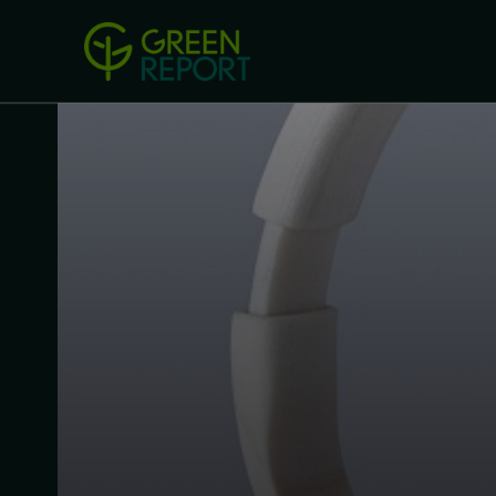
Green Revolution
Conferințel
ACASA
LEGISLAȚIE
B