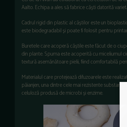
Aalto. Echipa a ales să fabrice căști datorită variet
Cadrul rigid din plastic al căștilor este un bioplast
este biodegradabil și poate fi folosit pentru printa
Buretele care acoperă căștile este făcut de o ciu
din plante. Spuma este acoperită cu miceliumul c
textură asemănătoare pielii, fiind comfortabilă pen
Materialul care protejează difuzoarele este reali
păianjen, una dintre cele mai rezistente substanțe gă
celuloză produsă de microbi și enzime.