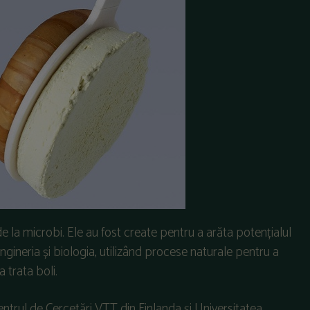
 la microbi. Ele au fost create pentru a arăta potențialul
ingineria și biologia, utilizând procese naturale pentru a
 trata boli.
entrul de Cercetări VTT din Finlanda și Universitatea