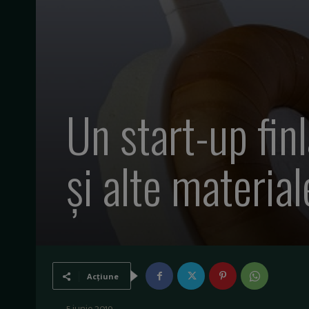
Un start-up finl
și alte material
Acțiune