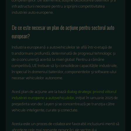
competențelor. De asemenea, susține dezvoltarea bateriilor și a
infrastructurii necesare pentru a sprijini competitivitatea
industriei auto europene.
De ce este necesar un plan de acțiune pentru sectorul auto
european?
Industria europeană a autovehiculelor se află într-o etapă de
transformare profundă, determinată de progresul tehnologic și
de o concurență acerbă la nivel global. Pentru a rămâne
competitivă, UE trebuie să își consolideze capacitățile industriale,
în special în domeniul bateriilor, componentelor și software-ului
necesar vehiculelor autonome.
Acest plan de acțiune are la bază
dialog strategic privind viitorul
industriei europene a autovehiculelor,
inițiat în ianuarie 2025 de
președinta von der Leyen și se concentrează pe tranziția către
vehicule inteligente, curate și conectate.
Acesta este un proces de colaborare favorabil incluziunii menit să
abordeze cele mai presante provocări ale sectorului.