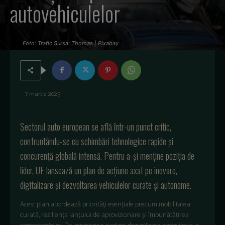
autovehiculelor
Foto: Trafic Sursa: Thomas | Pixabay
7 martie 2025
Sectorul auto european se află într-un punct critic,
confruntându-se cu schimbări tehnologice rapide și
concurență globală intensă. Pentru a-și menține poziția de
lider, UE lansează un plan de acțiune axat pe inovare,
digitalizare și dezvoltarea vehiculelor curate și autonome.
Acest plan abordează priorități esențiale precum mobilitatea
curată, reziliența lanțului de aprovizionare și îmbunătățirea