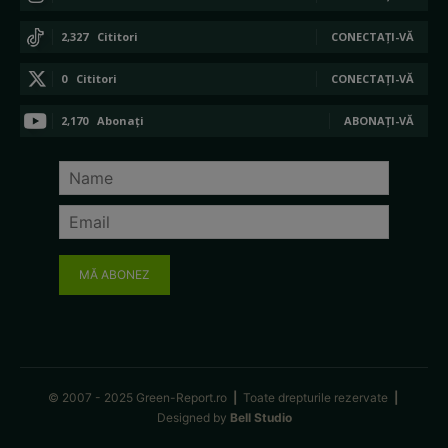
2,327
Cititori
CONECTAȚI-VĂ
0
Cititori
CONECTAȚI-VĂ
2,170
Abonați
ABONAȚI-VĂ
MĂ ABONEZ
© 2007 - 2025 Green-Report.ro
|
Toate drepturile rezervate
|
Designed by
Bell Studio