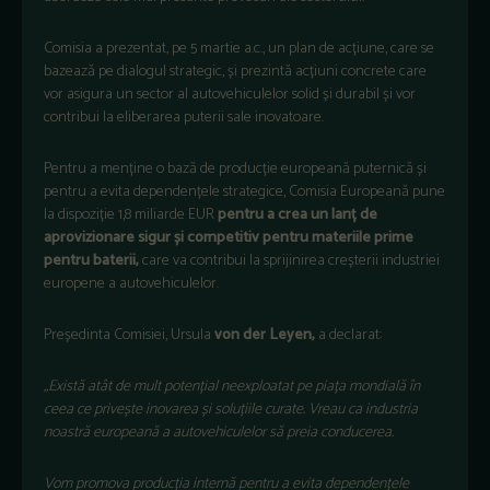
Comisia a prezentat, pe 5 martie a.c., un plan de acțiune, care se
bazează pe dialogul strategic, și prezintă acțiuni concrete care
vor asigura un sector al autovehiculelor solid și durabil și vor
contribui la eliberarea puterii sale inovatoare.
Pentru a menține o bază de producție europeană puternică și
pentru a evita dependențele strategice, Comisia Europeană pune
la dispoziție 1,8 miliarde EUR
pentru a crea un lanț de
aprovizionare sigur și competitiv pentru materiile prime
pentru baterii,
care va contribui la sprijinirea creșterii industriei
europene a autovehiculelor.
Președinta Comisiei, Ursula
von der Leyen,
a declarat:
„Există atât de mult potențial neexploatat pe piața mondială în
ceea ce privește inovarea și soluțiile curate. Vreau ca industria
noastră europeană a autovehiculelor să preia conducerea.
Vom promova producția internă pentru a evita dependențele