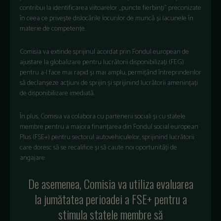
contribui la identificarea viitoarelor „puncte fierbinți” preconizate
în ceea ce privește dislocările locurilor de muncă și lacunele în
materie de competențe.
Comisia va extinde sprijinul acordat prin Fondul european de
ajustare la globalizare pentru lucrătorii disponibilizați (FEG)
pentru a-l face mai rapid și mai amplu, permițând întreprinderilor
să declanșeze acțiuni de sprijin și sprijinind lucrătorii amenințați
de disponibilizare imediată.
În plus, Comisia va colabora cu partenerii sociali și cu statele
membre pentru a majora finanțarea din Fondul social european
Plus (FSE+) pentru sectorul autovehiculelor, sprijinind lucrătorii
care doresc să se recalifice și să caute noi oportunități de
angajare.
De asemenea, Comisia va utiliza evaluarea
la jumătatea perioadei a FSE+ pentru a
stimula statele membre să