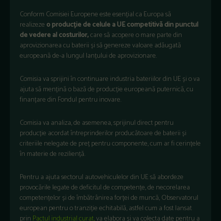
Conform Comisiei Europene este esențial ca Europa să
realizeze
o producție de celule a UE competitivă din punctul
de vedere al costurilor,
care să acopere o mare parte din
aprovizionarea cu baterii și să genereze valoare adăugată
europeană de-a lungul lanțului de aprovizionare.
Comisia va sprijini în continuare industria bateriilor din UE și o va
ajuta să mențină o bază de producție europeană puternică, cu
finanțare din Fondul pentru inovare.
Comisia va analiza, de asemenea, sprijinul direct pentru
producție acordat întreprinderilor producătoare de baterii și
criteriile nelegate de preț pentru componente, cum ar fi cerințele
în materie de reziliență.
Pentru a ajuta sectorul autovehiculelor din UE să abordeze
provocările legate de deficitul de competențe, de necorelarea
competențelor și de îmbătrânirea forței de muncă, Observatorul
european pentru o tranziție echitabilă, astfel cum a fost lansat
prin
Pactul industrial curat,
va elabora și va colecta date pentru a