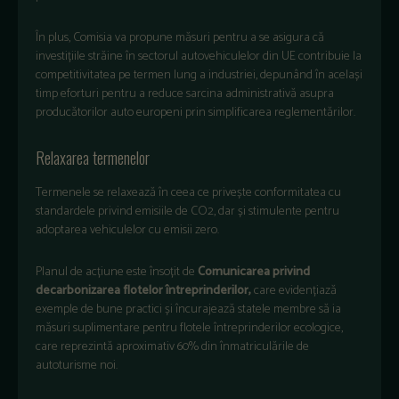
În plus, Comisia va propune măsuri pentru a se asigura că
investițiile străine în sectorul autovehiculelor din UE contribuie la
competitivitatea pe termen lung a industriei, depunând în același
timp eforturi pentru a reduce sarcina administrativă asupra
producătorilor auto europeni prin simplificarea reglementărilor.
Relaxarea termenelor
Termenele se relaxează în ceea ce privește conformitatea cu
standardele privind emisiile de CO2, dar și stimulente pentru
adoptarea vehiculelor cu emisii zero.
Planul de acțiune este însoțit de
Comunicarea privind
decarbonizarea flotelor întreprinderilor,
care evidențiază
exemple de bune practici și încurajează statele membre să ia
măsuri suplimentare pentru flotele întreprinderilor ecologice,
care reprezintă aproximativ 60% din înmatriculările de
autoturisme noi.