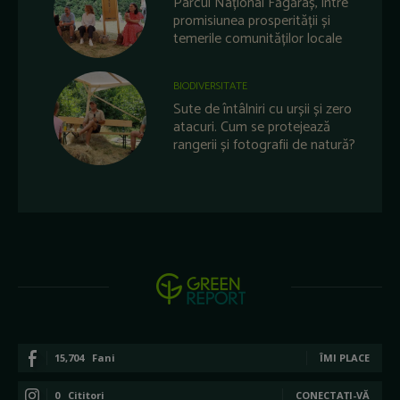
Parcul Național Făgăraș, între
promisiunea prosperității și
temerile comunităților locale
BIODIVERSITATE
Sute de întâlniri cu urșii și zero
atacuri. Cum se protejează
rangerii și fotografii de natură?
15,704
Fani
ÎMI PLACE
0
Cititori
CONECTAȚI-VĂ