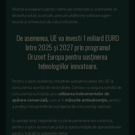
Alianța europeană pentru vehicule conectate și autonome va
dezvolta soluții avansate, precum platforme software open-
source și arhitecturi de calcul eficiente.
De asemenea, UE va investi 1 miliard EURO
între 2025 și 2027 prin programul
Orizont Europa pentru susținerea
tehnologiilor inovatoare.
Pentru a spori reziliența industriei autovehiculelor din UE la
concurența acerbă din străinătate, Comisia va asigura condiții de
concurență echitabile prin
utilizarea instrumentelor de
apărare comercială,
cum ar fi
măsurile antisubvenție,
pentru
a proteja întreprinderile europene de concurența neloială.
În același timp, negocierile cu țările partenere vor continua,
pentru a spori accesul pe piață și oportunitățile de aprovizionare
pentru industria autovehiculelor.