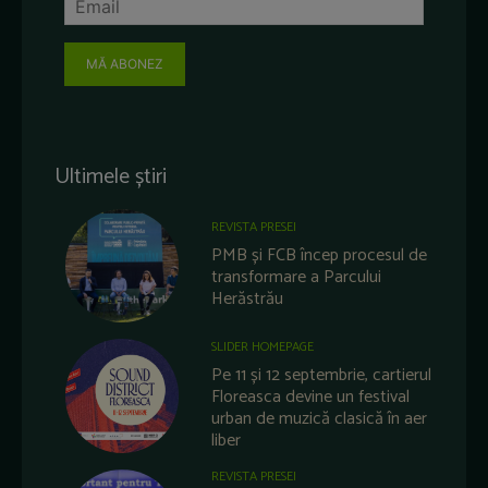
MĂ ABONEZ
Ultimele știri
REVISTA PRESEI
PMB și FCB încep procesul de
transformare a Parcului
Herăstrău
SLIDER HOMEPAGE
Pe 11 și 12 septembrie, cartierul
Floreasca devine un festival
urban de muzică clasică în aer
liber
REVISTA PRESEI