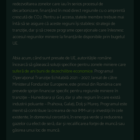
redezvoltarea zonelor care iau în serios procesul de
decarbonizare, finanțând în mod direct regiunile cu o amprentă
crescută de CO2. Pentru a-l accesa, statele membre trebuie mai
întâi să se asigure că aceste regiuni își stabilesc strategii de
tranziție, dar și să creeze programe operaționale care înlesnesc
accesul regiunilor miniere la finanțările disponibile prin bugetul
UE.
Abia acum, când sunt presate de UE, autoritățile române
încearcă să găsească soluții specifice pentru zonele miniere care
suferă de ani buni de dezechilibre economice
. Programul
Operațional Tranziție Echitabilă 2021 – 2027, lansat de către
Ministerul Fondurilor Europene, este primul din România care
prevede sprijin financiar specific pentru regiunile miniere în
tranziție – Hunedoara și Gorj, dar și alte regiuni în care există
industrii poluante – Prahova, Galați, Dolj și Mureș. Programul este
menit să contribuie la crearea de noi IMM-uri și investiții în cele
existente, în domeniul cercetării, în energia verde și reducerea
gazelor cu efect de seră, dar și recalificarea forței de muncă sau
găsirea unui loc de muncă.