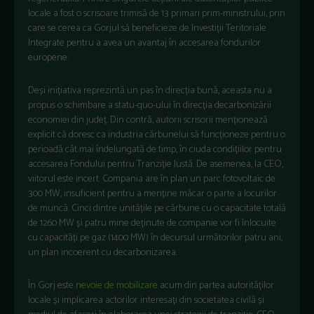
locale a fost o scrisoare trimisă de 13 primari prim-ministrului, prin
care se cerea ca Gorjul să beneficieze de Investiții Teritoriale
Integrate pentru a avea un avantaj în accesarea fondurilor
europene.
Deși inițiativa reprezintă un pas în direcția bună, aceasta nu a
propus o schimbare a statu-quo-ului în direcția decarbonizării
economiei din județ. Din contră, autorii scrisorii menționează
explicit că doresc ca industria cărbunelui să funcționeze pentru o
perioadă cât mai îndelungată de timp, în ciuda condițiilor pentru
accesarea Fondului pentru Tranziție Justă. De asemenea, la CEO,
viitorul este incert. Compania are în plan un parc fotovoltaic de
300 MW, insuficient pentru a menține măcar o parte a locurilor
de muncă. Cinci dintre unitățile pe cărbune cu o capacitate totală
de 1260 MW și patru mine deținute de companie vor fi înlocuite
cu capacități pe gaz (1400 MW) în decursul următorilor patru ani,
un plan incoerent cu decarbonizarea.
În Gorj este
nevoie de mobilizare
acum din partea autorităților
locale și implicarea actorilor interesați din societatea civilă și