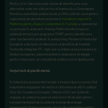
Pentru că în Valea Jiului este nevoie de identificarea unor
alternative reale, din 2018 am lucrat împreună cu Greenpeace
România, autoritățile publice locale și ONG-urile din zonă pentru
a găsi soluții de dezvoltare economică.
Includerea regiunii în
Platforma pentru Regiuni Carbonifere în Tranziție
a reprezentat
un prim pas în acest sens. Aceeași Platformă oferă regiunii
asistență tehnică prin programul START pentru identificarea
celor mai benefice proiecte. În același timp, Ministerul Fondurilor
Europene a declarat că Valea Jiului va beneficia de Investiții
Teritoriale Integrate (ITI – fapt care va înlesni accesul acestora la
fonduri europene), subcontractând și redactarea Strategiei
pentru Valea Jiului, iar consultările publice sunt în desfășurare.
Gorjul riscă să piardă startul
În Valea Jiului procesul de tranziție a început deja cu succes, însă
majoritatea angajaților din sectorul cărbunelui se află în județul
Gorj. Aici Complexul Energetic Oltenia (CEO) are 13.000 de
angajați, iar județul nu pare să aibă niciun fel de plan pentru
tranziția inevitabilă de la cărbune la surse de energie
regenerabilă. Printre singurele acțiuni ale autorităților publice