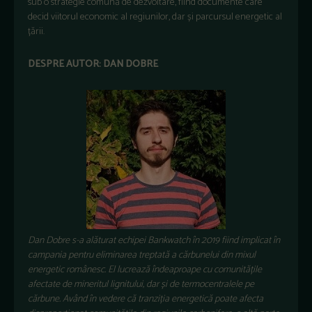
sub o strategie comună de dezvoltare, fiind documente care
decid viitorul economic al regiunilor, dar și parcursul energetic al
țării.
DESPRE AUTOR: DAN DOBRE
Dan Dobre s-a alăturat echipei Bankwatch în 2019 fiind implicat în
campania pentru eliminarea treptată a cărbunelui din mixul
energetic românesc. El lucrează îndeaproape cu comunitățile
afectate de mineritul lignitului, dar și de termocentralele pe
cărbune. Având în vedere că tranziția energetică poate afecta