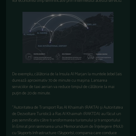
vor economisi timp semnificativ prin intermediul acestui serviciu.
De exemplu, călătoria de la Insula Al Marjan la muntele Jebel Jais
durează aproximativ 70 de minute cu mașina. Lansarea
serviciilor de taxi aerian va reduce timpul de călătorie la mai
puțin de 20 de minute.
”Autoritatea de Transport Ras Al Khaimah (RAKTA) și Autoritatea
de Dezvoltare Turistică a Ras Al Khaimah (RAKTDA) au făcut un
pas semnificativ către transformarea turismului și transportului
în Emirat prin semnarea unui Memorandum de Înțelegere (MoU)
cu Skyports Infrastructure (Skyports), compania care conduce