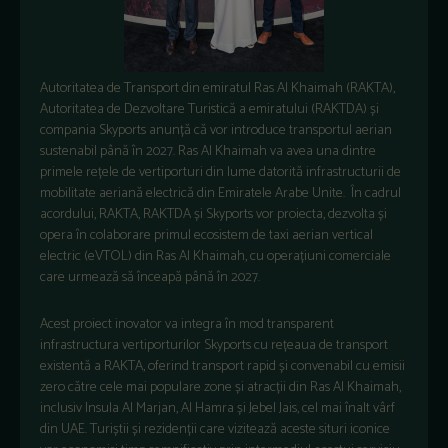
Autoritatea de Transport din emiratul Ras Al Khaimah (RAKTA),
Autoritatea de Dezvoltare Turistică a emiratului (RAKTDA) și
compania Skyports anunță că vor introduce transportul aerian
sustenabil până în 2027. Ras Al Khaimah va avea una dintre
primele rețele de vertiporturi din lume datorită infrastructurii de
mobilitate aeriană electrică din Emiratele Arabe Unite. În cadrul
acordului, RAKTA, RAKTDA și Skyports vor proiecta, dezvolta și
opera în colaborare primul ecosistem de taxi aerian vertical
electric (eVTOL) din Ras Al Khaimah, cu operațiuni comerciale
care urmează să înceapă până în 2027.
Acest proiect inovator va integra în mod transparent
infrastructura vertiporturilor Skyports cu rețeaua de transport
existentă a RAKTA, oferind transport rapid și convenabil cu emisii
zero către cele mai populare zone și atracții din Ras Al Khaimah,
inclusiv Insula Al Marjan, Al Hamra și Jebel Jais, cel mai înalt vârf
din UAE. Turiștii și rezidenții care vizitează aceste situri iconice