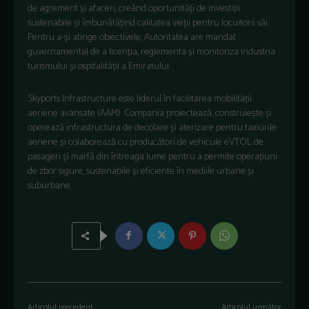
de agrement și afaceri, creând oportunități de investiții
sustenabile și îmbunătățind calitatea vieții pentru locuitorii săi.
Pentru a-și atinge obiectivele, Autoritatea are mandat
guvernamental de a licenția, reglementa și monitoriza industria
turismului și ospitalității a Emiratului.
Skyports Infrastructure este liderul în facilitarea mobilității
aeriene avansate (AAM). Compania proiectează, construiește și
operează infrastructura de decolare și aterizare pentru taxiurile
aeriene și colaborează cu producători de vehicule eVTOL de
pasageri și marfă din întreaga lume pentru a permite operațiuni
de zbor sigure, sustenabile și eficiente în mediile urbane și
suburbane.
Articolul precedent
Articolul următor