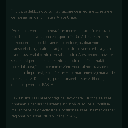
În plus, va debloca oportunități viitoare de integrare cu rețelele
de taxi aerian din Emiratele Arabe Unite.
“Acest parteneriat marchează un moment crucial în eforturile
noastre de a revoluționa transportul în Ras Al Khaimah. Prin
introducerea mobilității aeriene electrice, nu doar vom
transporta turiștii către atracțiile noastre, ci vom contura și un
traseu sustenabil pentru Emiratul nostru. Acest proiect inovator
se aliniază perfect angajamentului nostru de a îmbunătăți
accesibilitatea, în timp ce minimizăm impactul nostru asupra
mediului. Împreună, modelăm un viitor mai luminos și mai verde
pentru Ras Al Khaimah”, spune Esmaeel Hasan Al Blooshi,
director general al RAKTA.
Raki Phillips, CEO al Autorității de Dezvoltare Turistică a Ras Al
Khaimah, a declarat că această inițiativă va aduce autoritățile
mai aproape de obiectivul de a poziționa Ras Al Khaimah ca lider
regional în turismul durabil până în 2025.