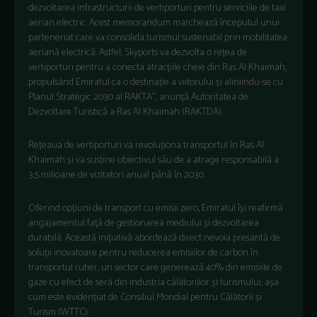
dezvoltarea infrastructurii de vertiporturi pentru serviciile de taxi
aerian electric. Acest memorandum marchează începutul unui
parteneriat care va consolida turismul sustenabil prin mobilitatea
aeriană electrică. Astfel, Skyports va dezvolta o rețea de
vertiporturi pentru a conecta atracțiile cheie din Ras Al Khaimah,
propulsând Emiratul ca o destinație a viitorului și aliniindu-se cu
Planul Strategic 2030 al RAKTA”, anunță Autoritatea de
Dezvoltare Turistică a Ras Al Khaimah (RAKTDA).
Rețeaua de vertiporturi va revoluționa transportul în Ras Al
Khaimah și va susține obiectivul său de a atrage responsabilă a
3,5 milioane de vizitatori anual până în 2030.
Oferind opțiuni de transport cu emisii zero, Emiratul își reafirmă
angajamentul față de gestionarea mediului și dezvoltarea
durabilă. Această inițiativă abordează direct nevoia presantă de
soluții inovatoare pentru reducerea emisiilor de carbon în
transportul rutier, un sector care generează 40% din emisiile de
gaze cu efect de seră din industria călătoriilor și turismului, așa
cum este evidențiat de Consiliul Mondial pentru Călătorii și
Turism (WTTC).