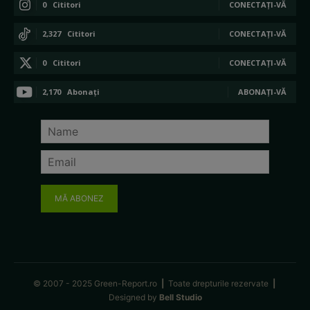
0
Cititori
CONECTAȚI-VĂ
2,327
Cititori
CONECTAȚI-VĂ
0
Cititori
CONECTAȚI-VĂ
2,170
Abonați
ABONAȚI-VĂ
MĂ ABONEZ
© 2007 - 2025 Green-Report.ro
|
Toate drepturile rezervate
|
Designed by
Bell Studio