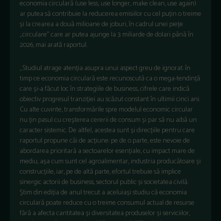
economia circulară (use less, use longer, make clean, use again)
ar putea să contribuie la reducerea emisiilor cu cel puțin o treime
și la crearea a două milioane de joburi, în cadrul unei piețe
„circulare” care ar putea ajunge la 3 miliarde de dolari până în
2026, mai arată raportul.
„Studiul atrage atenția asupra unui aspect greu de ignorat: în
timp ce economia circulară este recunoscută ca o mega-tendință
care și-a făcut loc în strategiile de business, cifrele care indică
obiectiv progresul tranziției au scăzut constant în ultimii cinci ani.
Cu alte cuvinte, transformările spre modelul economic circular
nu țin pasul cu creșterea cererii de consum și par să nu aibă un
caracter sistemic. De altfel, acestea sunt și direcțiile pentru care
raportul propune căi de acțiune: pe de o parte, este nevoie de
abordarea prioritară a sectoarelor esențiale, cu impact mare de
mediu, așa cum sunt cel agroalimentar, industria producătoare și
construcțiile, iar, pe de altă parte, efortul trebuie să implice
sinergic actorii de business, sectorul public și societatea civilă.
Știm din ediția de anul trecut a aceluiași studiu că economia
circulară poate reduce cu o treime consumul actual de resurse
fără a afecta cantitatea și diversitatea produselor și serviciilor,