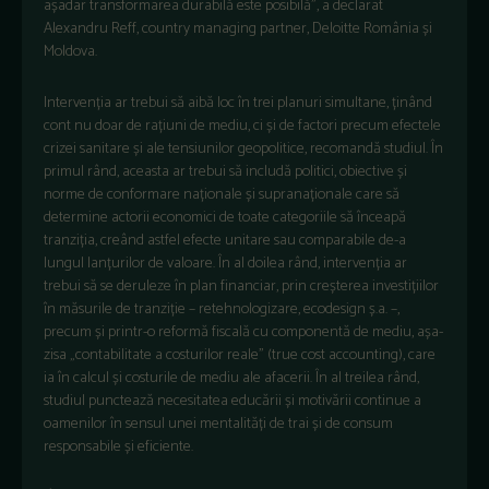
așadar transformarea durabilă este posibilă”, a declarat
Alexandru Reff, country managing partner, Deloitte România și
Moldova.
Intervenția ar trebui să aibă loc în trei planuri simultane, ținând
cont nu doar de rațiuni de mediu, ci și de factori precum efectele
crizei sanitare și ale tensiunilor geopolitice, recomandă studiul. În
primul rând, aceasta ar trebui să includă politici, obiective și
norme de conformare naționale și supranaționale care să
determine actorii economici de toate categoriile să înceapă
tranziția, creând astfel efecte unitare sau comparabile de-a
lungul lanțurilor de valoare. În al doilea rând, intervenția ar
trebui să se deruleze în plan financiar, prin creșterea investițiilor
în măsurile de tranziție – retehnologizare, ecodesign ș.a. –,
precum și printr-o reformă fiscală cu componentă de mediu, așa-
zisa „contabilitate a costurilor reale” (true cost accounting), care
ia în calcul și costurile de mediu ale afacerii. În al treilea rând,
studiul punctează necesitatea educării și motivării continue a
oamenilor în sensul unei mentalități de trai și de consum
responsabile și eficiente.