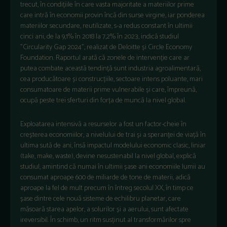
trecut, în condițiile în care vasta majoritate a materiilor prime
care intră în economii provin încă din surse virgine, iar ponderea
materiilor secundare, reutilizate, s-a redus constant în ultimii
cinci ani, de la 9,1% în 2018 la 7,2% în 2023, indică studiul
”Circularity Gap 2024”, realizat de Deloitte și Circle Economy
Foundation. Raportul arată că zonele de intervenție care ar
putea combate această tendință sunt industria agroalimentară,
cea producătoare și construcțiile, sectoare intens poluante, mari
consumatoare de materii prime vulnerabile și care, împreună,
ocupă peste trei sferturi din forța de muncă la nivel global.
Exploatarea intensivă a resurselor a fost un factor-cheie în
creșterea economiilor, a nivelului de trai și a speranței de viață în
ultima sută de ani, însă impactul modelului economic clasic, liniar
(take, make, waste), devine nesustenabil la nivel global, explică
studiul, amintind că numai în ultimii șase ani economiile lumii au
consumat aproape 600 de miliarde de tone de materii, adică
aproape la fel de mult precum în întreg secolul XX, în timp ce
șase dintre cele nouă sisteme de echilibru planetar, care
măsoară starea apelor, a solurilor și a aerului, sunt afectate
ireversibil. În schimb, un ritm susținut al transformărilor spre