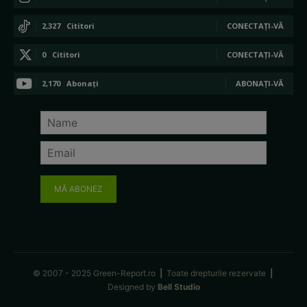
2,327
Cititori
CONECTAȚI-VĂ
0
Cititori
CONECTAȚI-VĂ
2,170
Abonați
ABONAȚI-VĂ
MĂ ABONEZ
© 2007 - 2025 Green-Report.ro
|
Toate drepturile rezervate
|
Designed by
Bell Studio