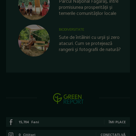
Parcul Național Făgăraș, între
promisiunea prosperității și
temerile comunităților locale
BIODIVERSITATE
Sute de întâlniri cu urșii și zero
atacuri. Cum se protejează
rangerii și fotografii de natură?
15,704
Fani
ÎMI PLACE
0
Cititori
CONECTAȚI-VĂ