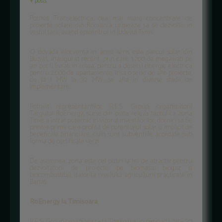
+ posts
Potrivit Transelectrica, cea mai mare concentrare de
proiecte solare din Romania urmeaza sa se dezvolte in
vestul tarii, avand epicentrul in judetul Timis.
O dovada elocventa in acest sens este parcul solar din
Buzias, inaugurat recent, prin care 1.200 de megawati pe
an pot fi livrati in retea, pentru a deservi energie electrica
pentru 2.000 de apartamente. Insa o serie de alte proiecte,
de la 1 MW la 32 MW, se afla in diverse stadii de
implementare.
Potrivit reprezentantilor R.E.S. Group, organizatorii
Targului RoEnergy, surse din piata releva faptul ca zona
Timis a intrat puternic in vizorul investitorilor, dornici sa fie
printre primii care profita de potentialul solar si implicit de
beneficiile financiare, cum sunt subventiile acordate sub
forma de certificate verzi.
De asemnea, zona este cel putin la fel de atractiv pentru
dezvoltatorii de proiecte pe biomasa, biogaz si
biocombustibili, datorita nivelului agriculturii practicate in
Banat.
RoEnergy la Timisoara
R.E.S. Group organizeaza la Timisoara, in perioada 28 – 30