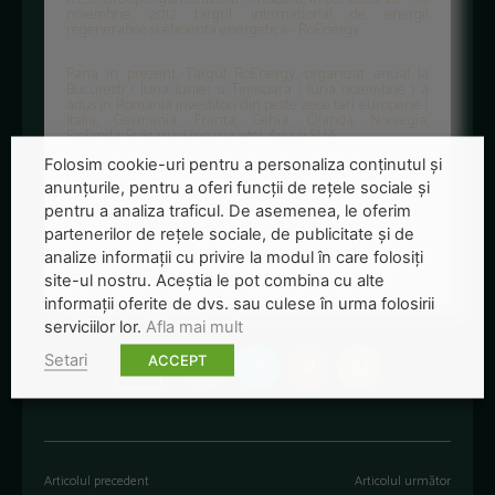
noiembrie 2012 targul international de energii
regenerabile si eficienta energetica - RoEnergy.
Pana in prezent, Targul RoEnergy, organizat anual la
Bucuresti ( luna iunie) si Timisoara ( luna noiembrie ) a
adus in Romania investitori din peste zece tari europene (
Italia, Germania, Franta, Cehia, Olanda, Norvegia,
Finlanda, Bulgaria, Ungaria, etc), Asia si SUA.
Folosim cookie-uri pentru a personaliza conținutul și
Manifestarea va cuprinde expozitie, conferinte, mese
anunțurile, pentru a oferi funcții de rețele sociale și
rotunde, cursuri aplicative, intalniri de afaceri pe temele
solar/fotovoltaic, biomasa, biogaz, biocombustibili, energie
pentru a analiza traficul. De asemenea, le oferim
eoliana, microhidroenergie, eficienta energetica.
partenerilor de rețele sociale, de publicitate și de
analize informații cu privire la modul în care folosiți
Cosmin Zaharia
site-ul nostru. Aceștia le pot combina cu alte
informații oferite de dvs. sau culese în urma folosirii
serviciilor lor.
Afla mai mult
Setari
ACCEPT
Articolul precedent
Articolul următor