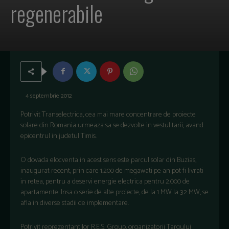
regenerabile
4 septembrie 2012
Potrivit Transelectrica, cea mai mare concentrare de proiecte
solare din Romania urmeaza sa se dezvolte in vestul tarii, avand
epicentrul in judetul Timis.
O dovada elocventa in acest sens este parcul solar din Buzias,
inaugurat recent, prin care 1.200 de megawati pe an pot fi livrati
in retea, pentru a deservi energie electrica pentru 2.000 de
apartamente. Insa o serie de alte proiecte, de la 1 MW la 32 MW, se
afla in diverse stadii de implementare.
Potrivit reprezentantilor R.E.S. Group, organizatorii Targului