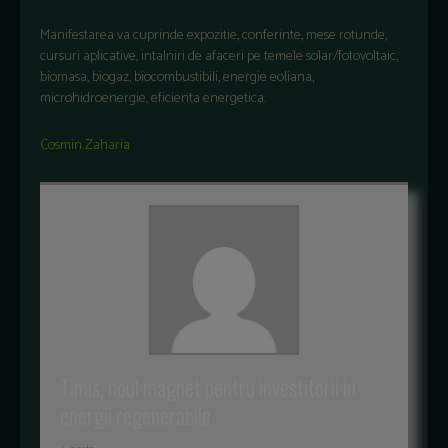
Manifestarea va cuprinde expozitie, conferinte, mese rotunde,
cursuri aplicative, intalniri de afaceri pe temele solar/fotovoltaic,
biomasa, biogaz, biocombustibili, energie eoliana,
microhidroenergie, eficienta energetica.
Cosmin Zaharia
Timis, noul magnet pentru investitorii in
energii regenerabile