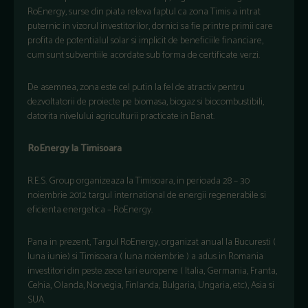
RoEnergy, surse din piata releva faptul ca zona Timis a intrat
puternic in vizorul investitorilor, dornici sa fie printre primii care
profita de potentialul solar si implicit de beneficiile financiare,
cum sunt subventiile acordate sub forma de certificate verzi.
De asemnea, zona este cel putin la fel de atractiv pentru
dezvoltatorii de proiecte pe biomasa, biogaz si biocombustibili,
datorita nivelului agriculturii practicate in Banat.
RoEnergy la Timisoara
R.E.S. Group organizeaza la Timisoara, in perioada 28 – 30
noiembrie 2012 targul international de energii regenerabile si
eficienta energetica – RoEnergy.
Pana in prezent, Targul RoEnergy, organizat anual la Bucuresti (
luna iunie) si Timisoara ( luna noiembrie ) a adus in Romania
investitori din peste zece tari europene ( Italia, Germania, Franta,
Cehia, Olanda, Norvegia, Finlanda, Bulgaria, Ungaria, etc), Asia si
SUA.