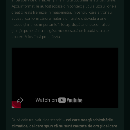
a fost spart de un hacker și mai multe documente au fost furate.
Apoi, informațiile au fost scoase din context și „cu ajutorul lor s-a
creat o reală frenezie în mass-media, în centrul căreia tronau
acuzații conform cărora materialul furat e o dovadă a unei
fraude științifice importante”. Totuși, după anchete, omul de
știință spune că nu s-a găsit nicio dovadă de fraudă sau alte
abateri. A fost însă prea târziu.
După cele trei valuri de sceptici –
cei care neagă schimbările
climatice, cei care spun că nu sunt cauzate de om și cei care