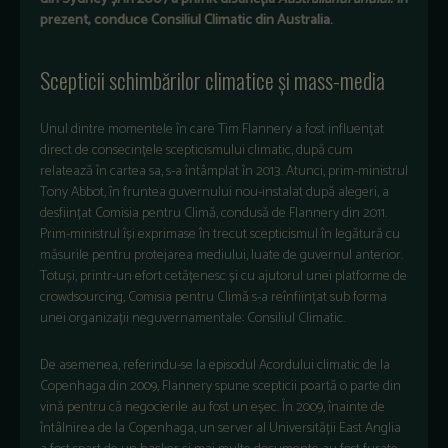
prezent, conduce Consiliul Climatic din Australia.
Scepticii schimbărilor climatice și mass-media
Unul dintre momentele în care Tim Flannery a fost influențat
direct de consecințele scepticismului climatic, după cum
relatează în cartea sa, s-a întâmplat în 2013. Atunci, prim-ministrul
Tony Abbot, în fruntea guvernului nou-instalat după alegeri, a
desființat Comisia pentru Climă, condusă de Flannery din 2011.
Prim-ministrul își exprimase în trecut scepticismul în legătură cu
măsurile pentru protejarea mediului, luate de guvernul anterior.
Totuși, printr-un efort cetățenesc și cu ajutorul unei platforme de
crowdsourcing, Comisia pentru Climă s-a reînființat sub forma
unei organizații neguvernamentale: Consiliul Climatic.
De asemenea, referindu-se la episodul Acordului climatic de la
Copenhaga din 2009, Flannery spune scepticii poartă o parte din
vină pentru că negocierile au fost un eșec. În 2009, înainte de
întâlnirea de la Copenhaga, un server al Universității East Anglia