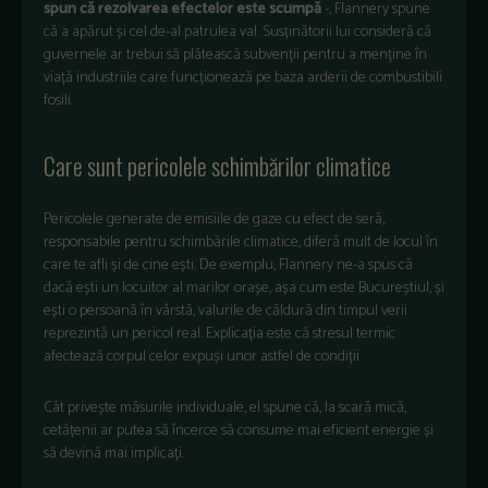
spun că rezolvarea efectelor este scumpă
-, Flannery spune
că a apărut și cel de-al patrulea val. Susținătorii lui consideră că
guvernele ar trebui să plătească subvenții pentru a menține în
viață industriile care funcționează pe baza arderii de combustibili
fosili.
Care sunt pericolele schimbărilor climatice
Pericolele generate de emisiile de gaze cu efect de seră,
responsabile pentru schimbările climatice, diferă mult de locul în
care te afli și de cine ești. De exemplu, Flannery ne-a spus că
dacă ești un locuitor al marilor orașe, așa cum este Bucureștiul, și
ești o persoană în vârstă, valurile de căldură din timpul verii
reprezintă un pericol real. Explicația este că stresul termic
afectează corpul celor expuși unor astfel de condiții.
Cât privește măsurile individuale, el spune că, la scară mică,
cetățenii ar putea să încerce să consume mai eficient energie și
să devină mai implicați.