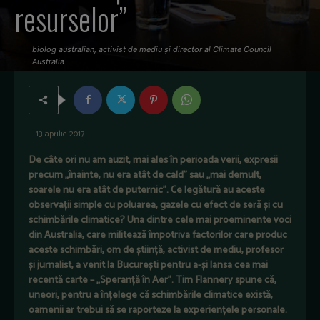
resurselor”
biolog australian, activist de mediu și director al Climate Council
Australia
13 aprilie 2017
De câte ori nu am auzit, mai ales în perioada verii, expresii
precum „înainte, nu era atât de cald” sau „mai demult,
soarele nu era atât de puternic”. Ce legătură au aceste
observații simple cu poluarea, gazele cu efect de seră și cu
schimbările climatice? Una dintre cele mai proeminente voci
din Australia, care militează împotriva factorilor care produc
aceste schimbări, om de știință, activist de mediu, profesor
și jurnalist, a venit la București pentru a-și lansa cea mai
recentă carte – „Speranță în Aer”. Tim Flannery spune că,
uneori, pentru a înțelege că schimbările climatice există,
oamenii ar trebui să se raporteze la experiențele personale.