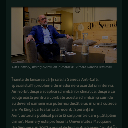
Tim Flannery, biolog australian, director al Climate Council Australia
Înainte de lansarea cărții sale, la Seneca Anti-Café,
specialistul în probleme de mediu ne-a acordat un interviu.
Am vorbit despre scepticii schimbărilor climatice, despre ce
soluții există pentru a combate aceste schimbări și cum de
au devenit oamenii mai puternici decât erau în urmă cu zece
ani. Pe lângă cartea lansată recent, „Speranță în
Aer”,
autorul a publicat peste 12 cărți printre care și „Stăpânii
climei”. Flannery este profesor la Universitatea Macquarie
din Sydney și în 2007 a primit distincția
Australianul anului.
În