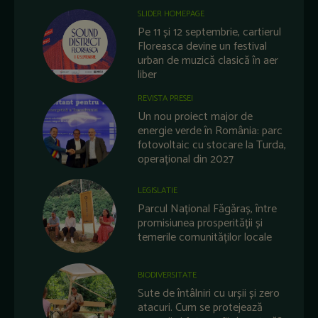
SLIDER HOMEPAGE
Pe 11 și 12 septembrie, cartierul
Floreasca devine un festival
urban de muzică clasică în aer
liber
REVISTA PRESEI
Un nou proiect major de
energie verde în România: parc
fotovoltaic cu stocare la Turda,
operațional din 2027
LEGISLATIE
Parcul Național Făgăraș, între
promisiunea prosperității și
temerile comunităților locale
BIODIVERSITATE
Sute de întâlniri cu urșii și zero
atacuri. Cum se protejează