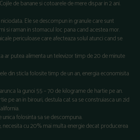
 Cojile de banane si cotoarele de mere dispar in 2 ani.
t niciodata. Ele se descompun in granule care sunt
ermi si raman in stomacul loc pana cand acestea mor.
imicale periculoase care afecteaza solul atunci cand se
ata ar putea alimenta un televizor timp de 20 de minute
tele din sticla folosite timp de un an, energia economisita
t arunca la gunoi 55 – 70 de kilograme de hartie pe an.
ie pe an in birouri, destula cat sa se construiasca un zid
lifornia.
e unica folosinta sa se descompuna.
ime, necesita cu 20% mai multa energie decat producerea