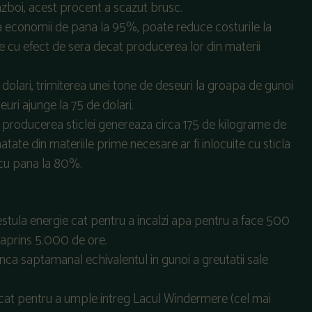
azboi, acest procent a scazut brusc.
a economii de pana la 95%, poate reduce costurile la
 cu efect de sera decat producerea lor din materii
 dolari, trimiterea unei tone de deseuri la groapa de gunoi
euri ajunge la 75 de dolari.
u producerea sticlei genereaza circa 175 de kilograme de
atate din materiile prime necesare ar fi inlocuite cu sticla
 cu pana la 80%.
destula energie cat pentru a incalzi apa pentru a face 500
l aprins 5.000 de ore.
nca saptamanal echivalentul in gunoi a greutatii sale
i cat pentru a umple intreg Lacul Windermere (cel mai