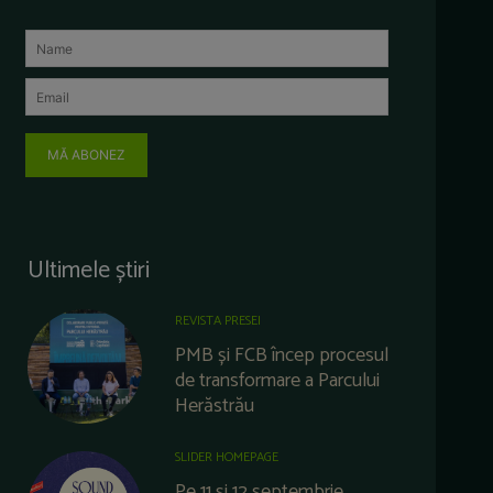
MĂ ABONEZ
Ultimele știri
REVISTA PRESEI
PMB și FCB încep procesul
de transformare a Parcului
Herăstrău
SLIDER HOMEPAGE
Pe 11 și 12 septembrie,