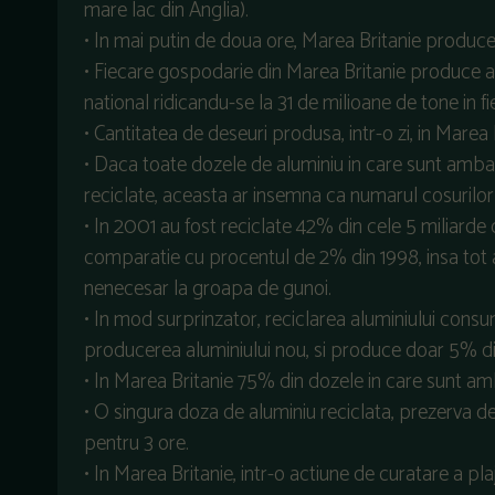
mare lac din Anglia).
• In mai putin de doua ore, Marea Britanie produc
• Fiecare gospodarie din Marea Britanie produce an
national ridicandu-se la 31 de milioane de tone in fi
• Cantitatea de deseuri produsa, intr-o zi, in Mare
• Daca toate dozele de aluminiu in care sunt ambala
reciclate, aceasta ar insemna ca numarul cosurilor 
• In 2001 au fost reciclate 42% din cele 5 miliarde 
comparatie cu procentul de 2% din 1998, insa tot 
nenecesar la groapa de gunoi.
• In mod surprinzator, reciclarea aluminiului cons
producerea aluminiului nou, si produce doar 5% di
• In Marea Britanie 75% din dozele in care sunt amb
• O singura doza de aluminiu reciclata, prezerva de
pentru 3 ore.
• In Marea Britanie, intr-o actiune de curatare a p