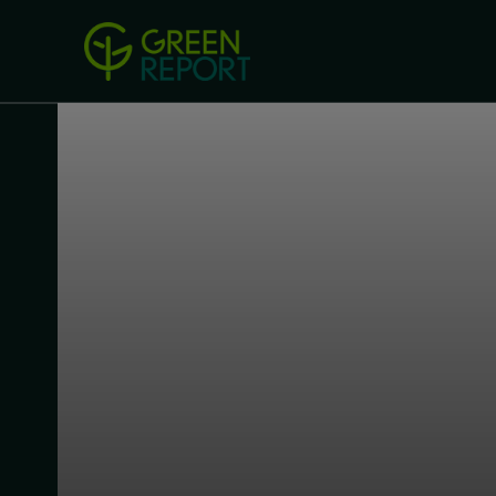
Green Revolution
Conferințel
ACASA
LEGISLAȚIE
B