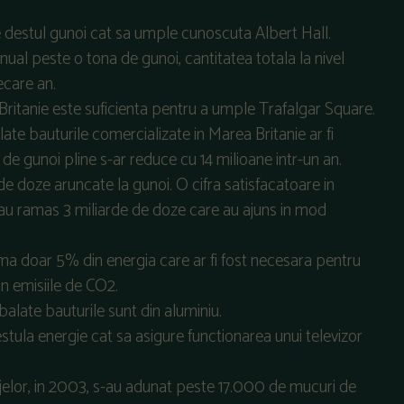
e destul gunoi cat sa umple cunoscuta Albert Hall.
ual peste o tona de gunoi, cantitatea totala la nivel
ecare an.
a Britanie este suficienta pentru a umple Trafalgar Square.
te bauturile comercializate in Marea Britanie ar fi
de gunoi pline s-ar reduce cu 14 milioane intr-un an.
de doze aruncate la gunoi. O cifra satisfacatoare in
au ramas 3 miliarde de doze care au ajuns in mod
uma doar 5% din energia care ar fi fost necesara pentru
n emisiile de CO2.
alate bauturile sunt din aluminiu.
stula energie cat sa asigure functionarea unui televizor
lajelor, in 2003, s-au adunat peste 17.000 de mucuri de