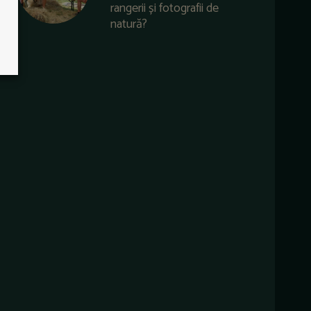
rangerii și fotografii de
natură?