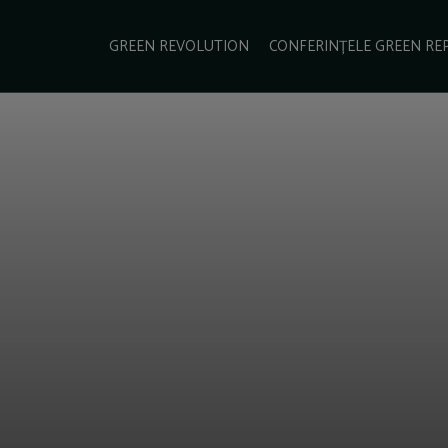
e Green Report
Podcast
Gala Green Report
Contact
GREEN REVOLUTION
CONFERINȚELE GREEN RE
USINESS
ENERGIE
TRANSPORT
CSR
SCHIMBĂRI CLIMATICE