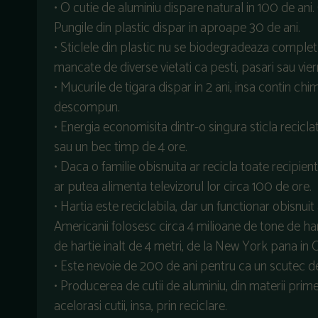
• O cutie de aluminiu dispare natural in 100 de ani.
Pungile din plastic dispar in aproape 30 de ani.
• Sticlele din plastic nu se biodegradeaza comple
mancate de diverse vietati ca pesti, pasari sau vi
• Mucurile de tigara dispar in 2 ani, insa contin ch
descompun.
• Energia economisita dintr-o singura sticla recicl
sau un bec timp de 4 ore.
• Daca o familie obisnuita ar recicla toate recipien
ar putea alimenta televizorul lor circa 100 de ore.
• Hartia este reciclabila, dar un functionar obisnui
Americanii folosesc circa 4 milioane de tone de hart
de hartie inalt de 4 metri, de la New York pana in Ca
• Este nevoie de 200 de ani pentru ca un scutec d
• Producerea de cutii de aluminiu, din materii pr
acelorasi cutii, insa, prin reciclare.