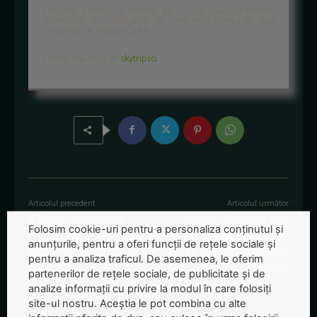
Cascada Cailor s-a format pe cursul raului Fantana,
aflandu-se la o altitudine de 1.300 m. Caderea de apa
incepe de pe Podisul Cailor.
Citeste mai mult pe
skytrip.ro
Articolul precedent
Articolul următor
RTV.net: Cei mai vechi
HotNews: Proiect de lege
Folosim cookie-uri pentru a personaliza conținutul și
oameni moderni din Europa,
impotriva buruienilor. Oricine
anunțurile, pentru a oferi funcții de rețele sociale și
descoperiți de antropologi
are teren necuratat risca
pentru a analiza traficul. De asemenea, le oferim
FOTO
amenzi
partenerilor de rețele sociale, de publicitate și de
analize informații cu privire la modul în care folosiți
site-ul nostru. Aceștia le pot combina cu alte