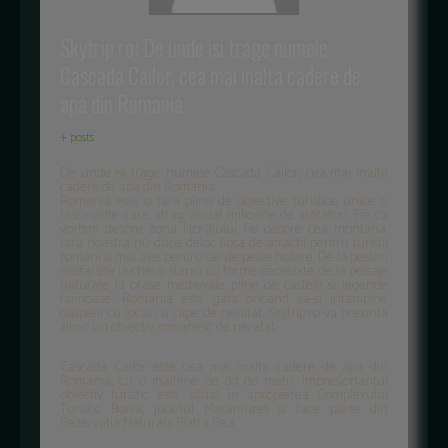
Skytrip.ro: De unde isi trage numele
Cascada Cailor, cea mai inalta cadere de
apa din Romania
+ posts
De unde isi trage numele Cascada Cailor, cea mai inalta
cadere de apa din Romania
Romania este o tara plina de obiective turistice unice si
fascinante care atrag anual milioane de vizitatori. Fie ca
vorbim despre zona litoralului, fie despre cea montana,
tara noastra nu duce deloc lipsa de atractii pentru turistii
romani si mai ales pentru cei de peste hotare. De la pesteri
nesfarsite la chei si stanci cu forme deosebite, de la peisaje
naturale la orase medievale pline de castele si legende
faimoase, Romania este gata oricand sa-si intampine
oaspetii cu locuri si clipe de neuitat. Skytrip.ro va prezinta
zilnic un obiectiv romanesc de neratat.
Cascada Cailor este cea mai inalta cadere de apa din
Romania, cu o inaltime de 80 de metri. Impresionantul
obiectiv turistic este situat in apropierea Complexului
Turistic Borsa, judetul Maramures si face parte din
Rezervatia Naturala Piatra Rea.