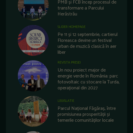
PMB și FCB încep procesul de
transformare a Parcului
Herăstrău
SLIDER HOMEPAGE
Pe 11 și 12 septembrie, cartierul
Floreasca devine un festival
urban de muzică clasică în aer
liber
REVISTA PRESEI
Un nou proiect major de
energie verde în România: parc
fotovoltaic cu stocare la Turda,
operațional din 2027
LEGISLATIE
Parcul Național Făgăraș, între
promisiunea prosperității și
temerile comunităților locale