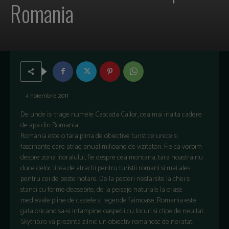
Romania
4 noiembrie 2011
De unde isi trage numele Cascada Cailor, cea mai inalta cadere
de apa din Romania
Romania este o tara plina de obiective turistice unice si
fascinante care atrag anual milioane de vizitatori. Fie ca vorbim
despre zona litoralului, fie despre cea montana, tara noastra nu
duce deloc lipsa de atractii pentru turistii romani si mai ales
pentru cei de peste hotare. De la pesteri nesfarsite la chei si
stanci cu forme deosebite, de la peisaje naturale la orase
medievale pline de castele si legende faimoase, Romania este
gata oricand sa-si intampine oaspetii cu locuri si clipe de neuitat.
Skytrip.ro va prezinta zilnic un obiectiv romanesc de neratat.