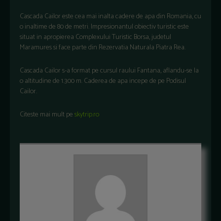
Cascada Cailor este cea mai inalta cadere de apa din Romania, cu
o inaltime de 80 de metri. Impresionantul obiectiv turistic este
situat in apropierea Complexului Turistic Borsa, judetul
Maramures si face parte din Rezervatia Naturala Piatra Rea.
Cascada Cailor s-a format pe cursul raului Fantana, aflandu-se la
o altitudine de 1.300 m. Caderea de apa incepe de pe Podisul
Cailor.
Citeste mai mult pe
skytrip.ro