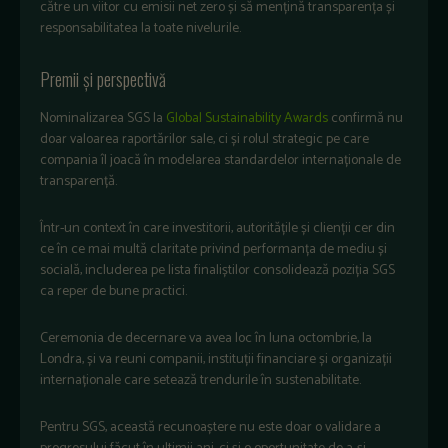
către un viitor cu emisii net zero și să mențină transparența și
responsabilitatea la toate nivelurile.
Premii și perspectivă
Nominalizarea SGS la
Global Sustainability Awards
confirmă nu
doar valoarea raportărilor sale, ci și rolul strategic pe care
compania îl joacă în modelarea standardelor internaționale de
transparență.
Într-un context în care investitorii, autoritățile și clienții cer din
ce în ce mai multă claritate privind performanța de mediu și
socială, includerea pe lista finaliștilor consolidează poziția SGS
ca reper de bune practici.
Ceremonia de decernare va avea loc în luna octombrie, la
Londra, și va reuni companii, instituții financiare și organizații
internaționale care setează trendurile în sustenabilitate.
Pentru SGS, această recunoaștere nu este doar o validare a