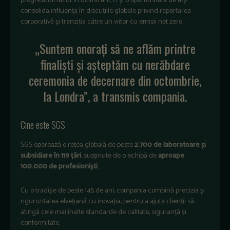
progresului făcut în ultimii ani, ci și o oportunitate de a-și
consolida influența în discuțiile globale privind raportarea
corporativă și tranziția către un viitor cu emisii net zero.
„Suntem onorați să ne aflăm printre
finaliști și așteptăm cu nerăbdare
ceremonia de decernare din octombrie,
la Londra”, a transmis compania.
Cine este SGS
SGS operează o rețea globală de peste
2.700 de laboratoare și
subsidiare în 119 țări
, susținute de o echipă de
aproape
100.000 de profesioniști
.
Cu o tradiție de peste 145 de ani, compania combină precizia și
rigurozitatea elvețiană cu inovația, pentru a ajuta clienții să
atingă cele mai înalte standarde de calitate, siguranță și
conformitate.