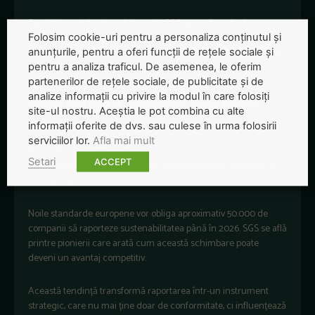
Serviciile sunt livrate sub brandul SGS sau sub umbrela unor
mărci precum Brightsight, Bluesign, Maine Pointe și
Folosim cookie-uri pentru a personaliza conținutul și
Nutrasource. Compania este listată la
SIX Swiss Exchange
sub
anunțurile, pentru a oferi funcții de rețele sociale și
simbolul SGSN.
pentru a analiza traficul. De asemenea, le oferim
partenerilor de rețele sociale, de publicitate și de
analize informații cu privire la modul în care folosiți
Context: raportarea de sustenabilitate, un nou standard
site-ul nostru. Aceștia le pot combina cu alte
pentru afaceri
informații oferite de dvs. sau culese în urma folosirii
serviciilor lor.
Afla mai mult
Nominalizarea SGS vine într-un moment în care raportarea de
Setari
ACCEPT
sustenabilitate devine un criteriu esențial pentru companii la
nivel global.
Noile standarde europene vor obliga aproximativ 50.000 de
companii să raporteze sustenabilitatea până în 2026. SGS se află
printre pionierii care arată cum această schimbare poate
deveni un avantaj competitiv.
Această tendință transformă raportarea într-un instrument
strategic, care nu mai ține doar de conformitate, ci influențează