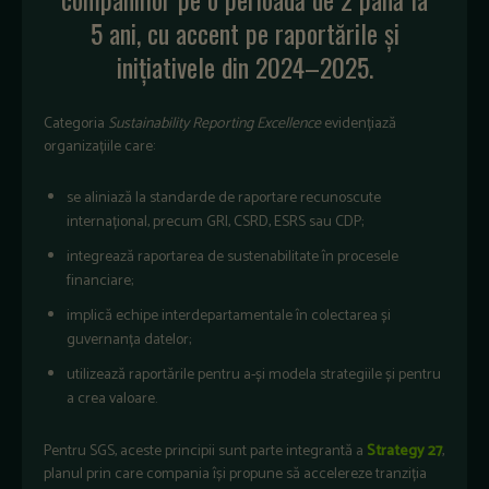
5 ani, cu accent pe raportările și
inițiativele din 2024–2025.
Categoria
Sustainability Reporting Excellence
evidențiază
organizațiile care:
se aliniază la standarde de raportare recunoscute
internațional, precum GRI, CSRD, ESRS sau CDP;
integrează raportarea de sustenabilitate în procesele
financiare;
implică echipe interdepartamentale în colectarea și
guvernanța datelor;
utilizează raportările pentru a-și modela strategiile și pentru
a crea valoare.
Pentru SGS, aceste principii sunt parte integrantă a
Strategy 27
,
planul prin care compania își propune să accelereze tranziția