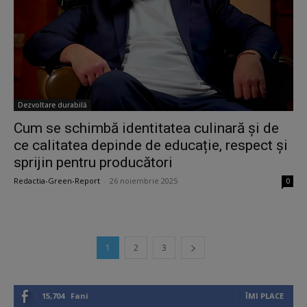
Dezvoltare durabilă
Cum se schimbă identitatea culinară și de
ce calitatea depinde de educație, respect și
sprijin pentru producători
Redactia-Green-Report
-
26 noiembrie 2025
0
1
2
3
15,704
Fani
ÎMI PLACE