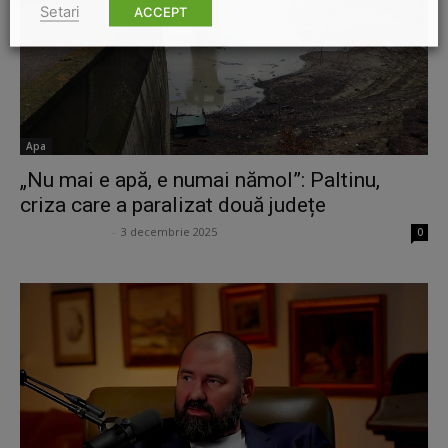
Setari
ACCEPT
Apa
„Nu mai e apă, e numai nămol”: Paltinu,
criza care a paralizat două județe
Ana Potcoveanu
-
3 decembrie 2025
0