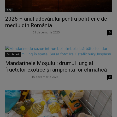
Aer
2026 – anul adevărului pentru politicile de
mediu din România
Ion Lucian Petraș
-
31 decembrie 2025
0
Eat Smart
Mandarinele Moșului: drumul lung al
fructelor exotice și amprenta lor climatică
Ana Potcoveanu
-
15 decembrie 2025
0