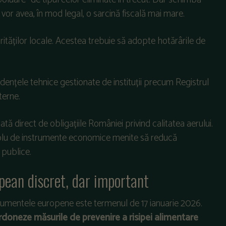
 vor avea, în mod legal, o sarcină fiscală mai mare.
orităților locale. Acestea trebuie să adopte hotărârile de
dențele tehnice gestionate de instituții precum Registrul
terne.
ă direct de obligațiile României privind calitatea aerului.
amblu de instrumente economice menite să reducă
 publice.
pean discret, dar important
n documentele europene este termenul de 17 ianuarie 2026.
doneze măsurile de prevenire a risipei alimentare