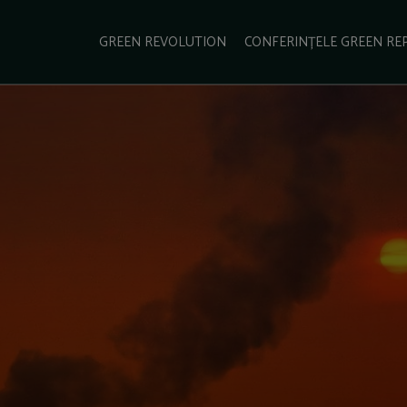
e Green Report
Podcast
Gala Green Report
Contact
GREEN REVOLUTION
CONFERINȚELE GREEN RE
USINESS
ENERGIE
TRANSPORT
CSR
SCHIMBĂRI CLIMATICE