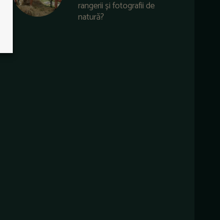
rangerii și fotografii de
natură?