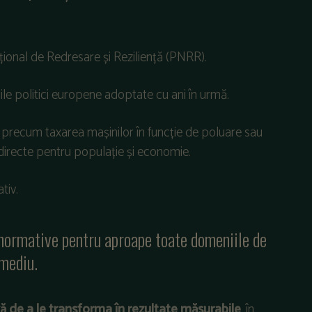
ional de Redresare și Reziliență (PNRR).
bile politici europene adoptate cu ani în urmă.
 precum taxarea mașinilor în funcție de poluare sau
 directe pentru populație și economie.
tiv.
 normative pentru aproape toate domeniile de
mediu.
ă de a le transforma în rezultate măsurabile
, în