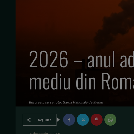
2026 – anul ade
mediu din Rom
București, sursa foto: Garda Națională de Mediu
Acțiune