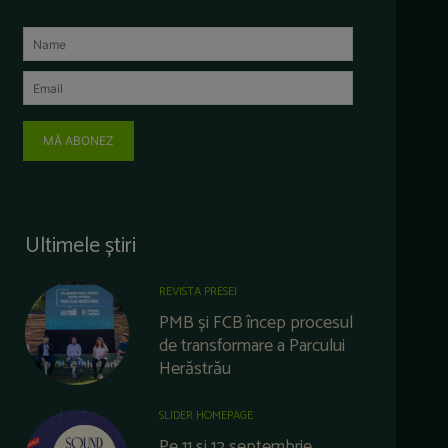
MĂ ABONEZ
Ultimele știri
REVISTA PRESEI
PMB și FCB încep procesul
de transformare a Parcului
Herăstrău
SLIDER HOMEPAGE
Pe 11 și 12 septembrie,