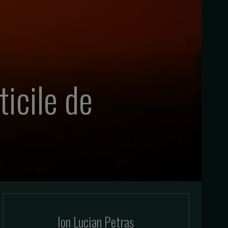
icile de
Ion Lucian Petraș