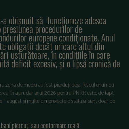
-a obișnuit să funcționeze adesea
b presiunea procedurilor de
fondurilor europene condiționate. Anul
 obligații decât oricare altul din
ri usturătoare, în condițiile în care
ă deficit excesiv, și o lipsă cronică de
u zona de mediu au fost pierduți deja. Riscul unui nou
rcul în ajun, dar anul 2026 pentru PNRR este, de fapt,
e – august și multe din proiectele statului sunt doar pe
, bani pierduți sau conformare reală