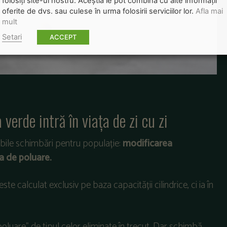
folosiți site-ul nostru. Aceștia le pot combina cu alte informații
oferite de dvs. sau culese în urma folosirii serviciilor lor.
Afla mai
mult
Setari
ACCEPT
 verde intră în viața de zi cu zi
ibile schimbări pentru populație:
modificarea
a de poluare.
ste calculat exclusiv pe baza capacității cilindrice, ci ia în
luare” de tipul celor eliminate în trecut. Dar schimbă