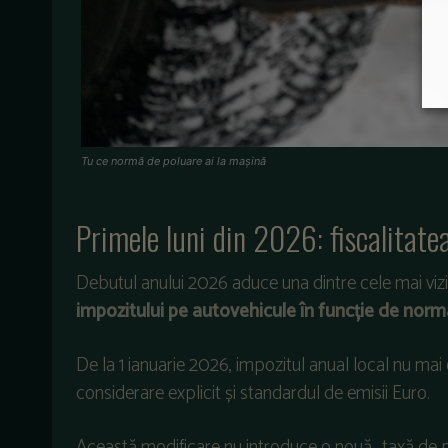
Tu ce normă de poluare ai la mașină
Primele luni din 2026: fiscalitatea
Debutul anului 2026 aduce una dintre cele mai viz
impozitului pe autovehicule în funcție de norm
De la 1 ianuarie 2026, impozitul anual local nu mai e
considerare explicit și standardul de emisii Euro.
Această modificare nu introduce o nouă „taxă de po