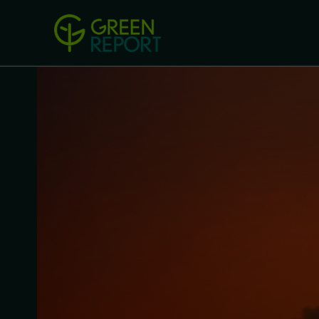
Green Revolution
Conferințel
ACASA
LEGISLAȚIE
B