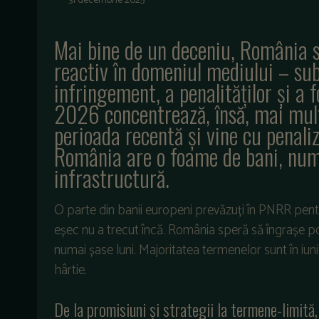
31 decembrie 2025
Mai bine de un deceniu, România s
reactiv în domeniul mediului – su
infringement, a penalităților și a 
2026 concentrează, însă, mai multe
perioada recentă și vine cu penaliză
România are o foame de bani, numit
infrastructură.
O parte din banii europeni prevăzuți în PNRR pentr
eșec nu a trecut încă. România speră să îngrașe po
numai șase luni. Majoritatea termenelor sunt în iuni
hârtie.
De la promisiuni și strategii la termene-limită