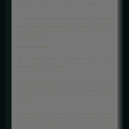
una dintre putinele state europene care detine terenuri
curate.
In ultimii 11 ani peste patru milioane de hectare de pasune
nu au fost atinse de vreun produs chimic, dar, cu toate
acestea, productia bio este destul de putin incurajata. Ca
sa ai branza bio, de exemplu, hrana vacilor ar trebui sa
provina dintr-un sol nepoluat si netratat cu niciun fel de
substanta chimica.
Sfatul specialistului
„De Sarbatori trebuie sa ne aprovizionam din locuri
sigure, magazine sau restaurante cu aviz sanitar-
veterinar, pentru ca acolo exista conditii sigure de igiena
pentru pastrarea alimentelor.
Consumatorii trebuie sa se asigure ca alimentele sunt
manipulate corespunzator, iar in cazul în care cumpara
produse ecologice, trebuie sa verifice daca acestea au fost
etichetate”, ne sfatuieste Constantin Savu, profesor
universitar la Facultatea de Medicina Veterinara,
Bucuresti.
Ca alternativa la carnea de porc, care contine mult
colesterol si grasimi, Constantin Savu recomanda carnea
de curcan sau de strut, iar in cazul în care tentatia este
prea mare, purcelul la tava nu trebuie sa aiba alaturi