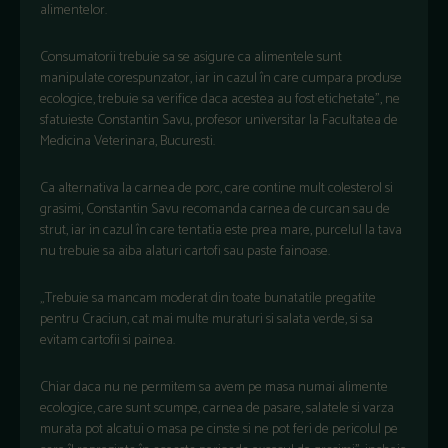
alimentelor.
Consumatorii trebuie sa se asigure ca alimentele sunt
manipulate corespunzator, iar in cazul în care cumpara produse
ecologice, trebuie sa verifice daca acestea au fost etichetate”, ne
sfatuieste Constantin Savu, profesor universitar la Facultatea de
Medicina Veterinara, Bucuresti.
Ca alternativa la carnea de porc, care contine mult colesterol si
grasimi, Constantin Savu recomanda carnea de curcan sau de
strut, iar in cazul în care tentatia este prea mare, purcelul la tava
nu trebuie sa aiba alaturi cartofi sau paste fainoase.
„Trebuie sa mancam moderat din toate bunatatile pregatite
pentru Craciun, cat mai multe muraturi si salata verde, si sa
evitam cartofii si painea.
Chiar daca nu ne permitem sa avem pe masa numai alimente
ecologice, care sunt scumpe, carnea de pasare, salatele si varza
murata pot alcatui o masa pe cinste si ne pot feri de pericolul pe