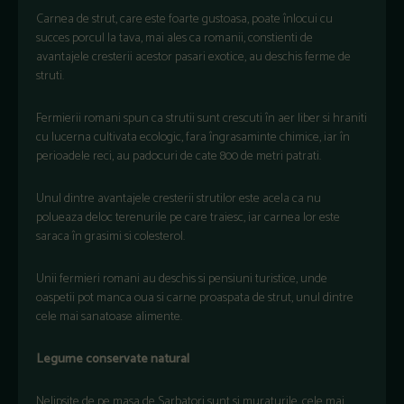
Carnea de strut, care este foarte gustoasa, poate înlocui cu
succes porcul la tava, mai ales ca romanii, constienti de
avantajele cresterii acestor pasari exotice, au deschis ferme de
struti.
Fermierii romani spun ca strutii sunt crescuti în aer liber si hraniti
cu lucerna cultivata ecologic, fara îngrasaminte chimice, iar în
perioadele reci, au padocuri de cate 800 de metri patrati.
Unul dintre avantajele cresterii strutilor este acela ca nu
polueaza deloc terenurile pe care traiesc, iar carnea lor este
saraca în grasimi si colesterol.
Unii fermieri romani au deschis si pensiuni turistice, unde
oaspetii pot manca oua si carne proaspata de strut, unul dintre
cele mai sanatoase alimente.
Legume conservate natural
Nelipsite de pe masa de Sarbatori sunt si muraturile, cele mai