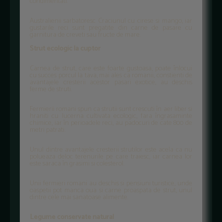
condimentati.
Australienii sarbatoresc Craciunul cu cirese si mango, iar
gustarile reci sunt pregatite din carne de pasare cu
garnitura de creveti sau fructe de mare.
Strut ecologic la cuptor
Carnea de strut, care este foarte gustoasa, poate înlocui
cu succes porcul la tava, mai ales ca romanii, constienti de
avantajele cresterii acestor pasari exotice, au deschis
ferme de struti.
Fermierii romani spun ca strutii sunt crescuti în aer liber si
hraniti cu lucerna cultivata ecologic, fara îngrasaminte
chimice, iar în perioadele reci, au padocuri de cate 800 de
metri patrati.
Unul dintre avantajele cresterii strutilor este acela ca nu
polueaza deloc terenurile pe care traiesc, iar carnea lor
este saraca în grasimi si colesterol.
Unii fermieri romani au deschis si pensiuni turistice, unde
oaspetii pot manca oua si carne proaspata de strut, unul
dintre cele mai sanatoase alimente.
Legume conservate natural