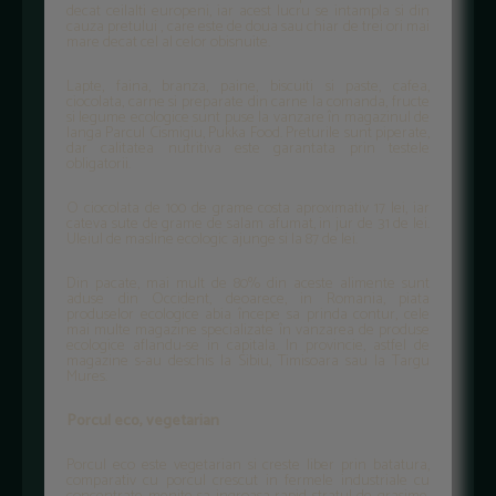
decat ceilalti europeni, iar acest lucru se intampla si din
cauza pretului , care este de doua sau chiar de trei ori mai
mare decat cel al celor obisnuite.
Lapte, faina, branza, paine, biscuiti si paste, cafea,
ciocolata, carne si preparate din carne la comanda, fructe
si legume ecologice sunt puse la vanzare în magazinul de
langa Parcul Cismigiu, Pukka Food. Preturile sunt piperate,
dar calitatea nutritiva este garantata prin testele
obligatorii.
O ciocolata de 100 de grame costa aproximativ 17 lei, iar
cateva sute de grame de salam afumat, in jur de 31 de lei.
Uleiul de masline ecologic ajunge si la 87 de lei.
Din pacate, mai mult de 80% din aceste alimente sunt
aduse din Occident, deoarece, in Romania, piata
produselor ecologice abia începe sa prinda contur, cele
mai multe magazine specializate în vanzarea de produse
ecologice aflandu-se in capitala. In provincie, astfel de
magazine s-au deschis la Sibiu, Timisoara sau la Targu
Mures.
Porcul eco, vegetarian
Porcul eco este vegetarian si creste liber prin batatura,
comparativ cu porcul crescut in fermele industriale cu