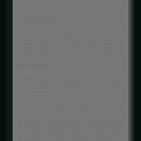
cartofi sau paste fainoase.
„Trebuie sa mancam moderat din toate bunatatile
pregatite pentru Craciun, cat mai multe muraturi si salata
verde, si sa evitam cartofii si painea.
Chiar daca nu ne permitem sa avem pe masa numai
alimente ecologice, care sunt scumpe, carnea de pasare,
salatele si varza murata pot alcatui o masa pe cinste si ne
pot feri de pericolul pe care îl reprezinta în aceasta
perioada excesul de grasimi”, incheie profesorul
Constantin Savu.
Bio, eco, natural
Produsele bio pot fi etichetate numai daca au fost
obtinute natural, nu au fost procesate, nu contin pesticide,
fertilizatori, hormoni sintetici si nu a fost supuse ingineriei
genetice sau radiatiilor.
Produsele eco sunt cele care contin 95% ingrediente
naturale si provin din agricultura biologica.
Produsele naturale pot fi cele pe care le procuram direct
de la producatori, insa nicio lege nu defineste inca statutul
de „natural” al vreunui produs. Prin urmare, aceasta
mentiune este deseori folosita in mod abuziv de catre
producatorii care folosesc in produsele lor procente mici