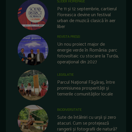
SLIDER HOMEPAGE
Pe 11 și 12 septembrie, cartierul
Floreasca devine un festival
urban de muzică clasică în aer
liber
REVISTA PRESEI
Un nou proiect major de
energie verde în România: parc
fotovoltaic cu stocare la Turda,
operațional din 2027
LEGISLATIE
Parcul Național Făgăraș, între
promisiunea prosperității și
temerile comunităților locale
BIODIVERSITATE
Sute de întâlniri cu urșii și zero
atacuri. Cum se protejează
rangerii și fotografii de natură?