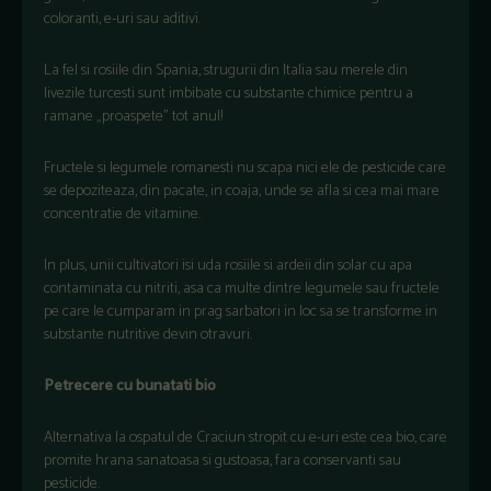
coloranti, e-uri sau aditivi.
La fel si rosiile din Spania, strugurii din Italia sau merele din
livezile turcesti sunt imbibate cu substante chimice pentru a
ramane „proaspete” tot anul!
Fructele si legumele romanesti nu scapa nici ele de pesticide care
se depoziteaza, din pacate, in coaja, unde se afla si cea mai mare
concentratie de vitamine.
In plus, unii cultivatori isi uda rosiile si ardeii din solar cu apa
contaminata cu nitriti, asa ca multe dintre legumele sau fructele
pe care le cumparam in prag sarbatori in loc sa se transforme in
substante nutritive devin otravuri.
Petrecere cu bunatati bio
Alternativa la ospatul de Craciun stropit cu e-uri este cea bio, care
promite hrana sanatoasa si gustoasa, fara conservanti sau
pesticide.