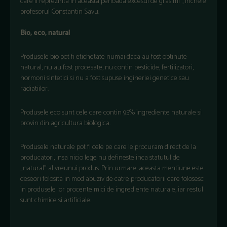
care îl reprezinta în aceasta perioada excesul de grasimi”, incheie
profesorul Constantin Savu.
Bio, eco, natural
Produsele bio pot fi etichetate numai daca au fost obtinute
natural, nu au fost procesate, nu contin pesticide, fertilizatori,
hormoni sintetici si nu a fost supuse ingineriei genetice sau
radiatiilor.
Produsele eco sunt cele care contin 95% ingrediente naturale si
provin din agricultura biologica.
Produsele naturale pot fi cele pe care le procuram direct de la
producatori, insa nicio lege nu defineste inca statutul de
„natural” al vreunui produs. Prin urmare, aceasta mentiune este
deseori folosita in mod abuziv de catre producatorii care folosesc
in produsele lor procente mici de ingrediente naturale, iar restul
sunt chimice si artificiale.