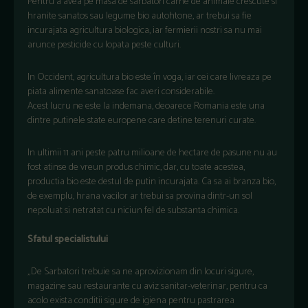
Pentru a avea pe masa de sarbatori carne de animale crescute si
hranite sanatos sau legume bio autohtone, ar trebui sa fie
incurajata agricultura biologica, iar fermierii nostri sa nu mai
arunce pesticide cu lopata peste culturi.
In Occident, agricultura bio este în voga, iar cei care livreaza pe
piata alimente sanatoase fac averi considerabile.
Acest lucru ne este la indemana, deoarece Romania este una
dintre putinele state europene care detine terenuri curate.
In ultimii 11 ani peste patru milioane de hectare de pasune nu au
fost atinse de vreun produs chimic, dar, cu toate acestea,
productia bio este destul de putin incurajata. Ca sa ai branza bio,
de exemplu, hrana vacilor ar trebui sa provina dintr-un sol
nepoluat si netratat cu niciun fel de substanta chimica.
Sfatul specialistului
„De Sarbatori trebuie sa ne aprovizionam din locuri sigure,
magazine sau restaurante cu aviz sanitar-veterinar, pentru ca
acolo exista conditii sigure de igiena pentru pastrarea