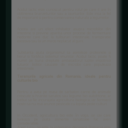
Acidul lactic este cunoscut pentru rolul pe care il are în
obttnerea branzeturilor sau a iaurturilor. Este insa la fel
de important si pentru conservarea naturala a legumelor.
Acesta are un efect inhibator asupra microbilor din
intestine si previne aparitia unor procese de fermentare
nedorite care duc la tulburari intestinale, transpiratie
excesiva sau la un miros neplacut al gurii.
Substanta ajuta organismul sa asimileze proteinele si
fierul si fortifica sistemul imunitar. Acidul lactic poate fi
numit pe buna dreptate ambasadorul luptei impotriva
tuturor bolilor cauzate de microbii care populeaza
intestinele.
Terenurile agricole din Romania, ideale pentru
culturile bio
Pentru a avea pe masa de sarbatori carne de animale
crescute si hranite sanatos sau legume bio autohtone, ar
trebui sa fie incurajata agricultura biologica, iar fermierii
nostri sa nu mai arunce pesticide cu lopata peste culturi.
In Occident, agricultura bio este în voga, iar cei care
livreaza pe piata alimente sanatoase fac averi
considerabile.
Acest lucru ne este la indemana, deoarece Romania este