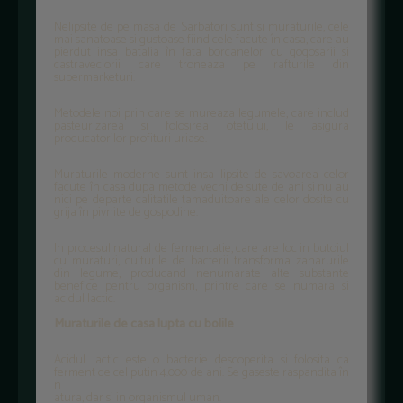
Nelipsite de pe masa de Sarbatori sunt si muraturile, cele
mai sanatoase si gustoase fiind cele facute în casa, care au
pierdut insa batalia în fata borcanelor cu gogosarii si
castraveciorii care troneaza pe rafturile din
supermarketuri.
Metodele noi prin care se mureaza legumele, care includ
pasteurizarea si folosirea otetului, le asigura
producatorilor profituri uriase.
Muraturile moderne sunt insa lipsite de savoarea celor
facute în casa dupa metode vechi de sute de ani si nu au
nici pe departe calitatile tamaduitoare ale celor dosite cu
grija în pivnite de gospodine.
In procesul natural de fermentatie, care are loc in butoiul
cu muraturi, culturile de bacterii transforma zaharurile
din legume, producand nenumarate alte substante
benefice pentru organism, printre care se numara si
acidul lactic.
Muraturile de casa lupta cu bolile
Acidul lactic este o bacterie descoperita si folosita ca
ferment de cel putin 4.000 de ani. Se gaseste raspandita în
n
atura, dar si in organismul uman.