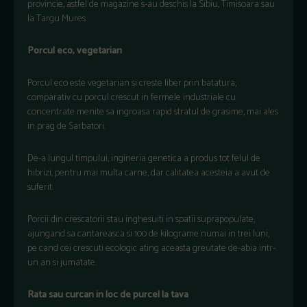
provincie, astfel de magazine s-au deschis la Sibiu, Timisoara sau
la Targu Mures.
Porcul eco, vegetarian
Porcul eco este vegetarian si creste liber prin batatura,
comparativ cu porcul crescut in fermele industriale cu
concentrate menite sa ingroasa rapid stratul de grasime, mai ales
in prag de Sarbatori.
De-a lungul timpului, ingineria genetica a produs tot felul de
hibrizi, pentru mai multa carne, dar calitatea acesteia a avut de
suferit.
Porcii din crescatorii stau inghesuiti in spatii suprapopulate,
ajungand sa cantareasca si 100 de kilograme numai in trei luni,
pe cand cei crescuti ecologic ating aceasta greutate de-abia intr-
un an si jumatate.
Rata sau curcan in loc de purcel la tava