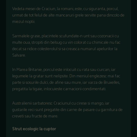
Vedeta mesei de Craciun, la romani, este, cu siguranta, porcul,
urmat de tot felul de alte mancaruri grele servite pana dincolo de
miezul noptii.
Sarmalele grase, placintele scufundate-n unt sau cozonacii cu
multe oua, stropiti din belsug cu vin colorat cu chimicale nu fac
decat sa ridice colesterolul si sa creasca numarul apelurilor la
Salvare.
In Marea Britanie, porcul este inlocuit cu rata sau curcan, iar
legumele la gratar sunt nelipsite. Din meniul englezesc mai fac
parte si sosurile dulci, de afine sau mure, iar varza de Bruxelles,
pregatita la tigaie, inlocuieste carnaciorii condimentati.
Australienii sarbatoresc Craciunul cu cirese si mango, iar
gustarile reci sunt pregatite din carne de pasare cu garnitura de
creveti sau fructe de mare.
Strut ecologic la cuptor