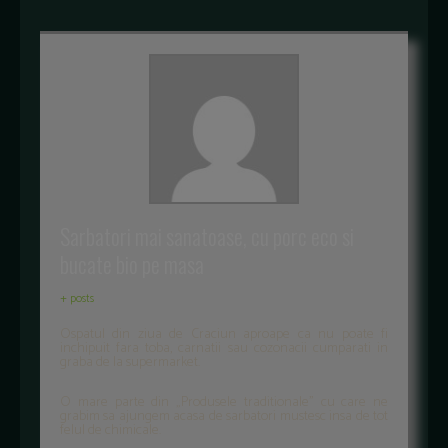
Sarbatori mai sanatoase, cu porc eco si
bucate bio pe masa
+ posts
Ospatul din ziua de Craciun aproape ca nu poate fi
inchipuit fara toba, carnatii sau cozonacii cumparati in
graba de la supermarket.
O mare parte din „Produsele traditionale” cu care ne
grabim sa ajungem acasa de sarbatori mustesc insa de tot
felul de chimicale.