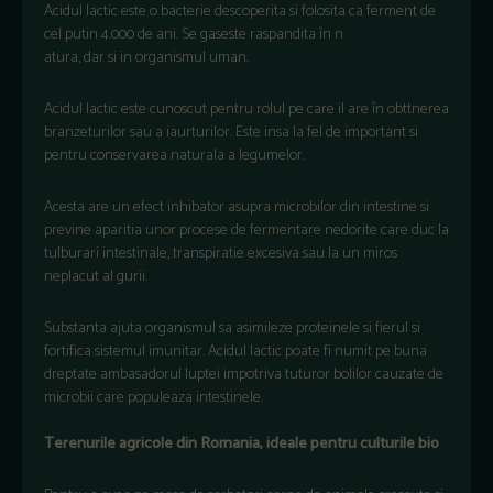
Acidul lactic este o bacterie descoperita si folosita ca ferment de
cel putin 4.000 de ani. Se gaseste raspandita în n
atura, dar si in organismul uman.
Acidul lactic este cunoscut pentru rolul pe care il are în obttnerea
branzeturilor sau a iaurturilor. Este insa la fel de important si
pentru conservarea naturala a legumelor.
Acesta are un efect inhibator asupra microbilor din intestine si
previne aparitia unor procese de fermentare nedorite care duc la
tulburari intestinale, transpiratie excesiva sau la un miros
neplacut al gurii.
Substanta ajuta organismul sa asimileze proteinele si fierul si
fortifica sistemul imunitar. Acidul lactic poate fi numit pe buna
dreptate ambasadorul luptei impotriva tuturor bolilor cauzate de
microbii care populeaza intestinele.
Terenurile agricole din Romania, ideale pentru culturile bio