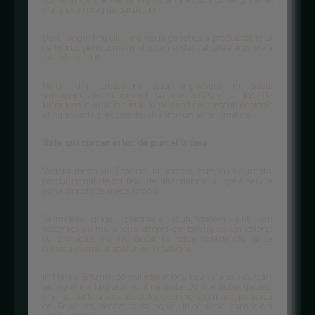
concentrate menite sa ingroasa rapid stratul de grasime,
mai ales in prag de Sarbatori.
De-a lungul timpului, ingineria genetica a produs tot felul
de hibrizi, pentru mai multa carne, dar calitatea acesteia a
avut de suferit.
Porcii din crescatorii stau inghesuiti in spatii
suprapopulate, ajungand sa cantareasca si 100 de
kilograme numai in trei luni, pe cand cei crescuti ecologic
ating aceasta greutate de-abia intr-un an si jumatate.
Rata sau curcan in loc de purcel la tava
Vedeta mesei de Craciun, la romani, este, cu siguranta,
porcul, urmat de tot felul de alte mancaruri grele servite
pana dincolo de miezul noptii.
Sarmalele grase, placintele scufundate-n unt sau
cozonacii cu multe oua, stropiti din belsug cu vin colorat
cu chimicale nu fac decat sa ridice colesterolul si sa
creasca numarul apelurilor la Salvare.
In Marea Britanie, porcul este inlocuit cu rata sau curcan,
iar legumele la gratar sunt nelipsite. Din meniul englezesc
mai fac parte si sosurile dulci, de afine sau mure, iar varza
de Bruxelles, pregatita la tigaie, inlocuieste carnaciorii