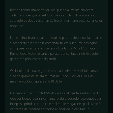
Romanii consuma de trei ori mai putine alimente bio decat
ceilalti europeni, iar acest lucru se intampla si din cauza pretului ,
care este de doua sau chiar de trei ori mai mare decat cel al celor
obisnuite.
Lapte, faina, branza, paine, biscuiti si paste, cafea, ciocolata, carne
si preparate din carne la comanda, fructe si legume ecologice
sunt puse la vanzare în magazinul de langa Parcul Cismigiu,
Pukka Food. Preturile sunt piperate, dar calitatea nutritiva este
garantata prin testele obligatorii.
O ciocolata de 100 de grame costa aproximativ 17 lei, iar cateva
sute de grame de salam afumat, in jur de 31 de lei. Uleiul de
masline ecologic ajunge si la 87 de lei.
Din pacate, mai mult de 80% din aceste alimente sunt aduse din
Occident, deoarece, in Romania, piata produselor ecologice abia
începe sa prinda contur, cele mai multe magazine specializate în
vanzarea de produse ecologice aflandu-se in capitala. In