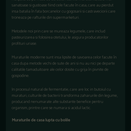
sanatoase si gustoase fiind cele facute în casa, care au pierdut
insa batalia în fata borcanelor cu gogosarii si castraveciorii care
troneaza pe rafturile din supermarketuri.
Metodele noi prin care se mureaza legumele, care includ
pasteurizarea si folosirea otetului, le asigura producatorilor
profituri uriase.
Muraturile moderne sunt insa lipsite de savoarea celor facute în
casa dupa metode vechi de sute de ani si nu au nici pe departe
calitatile tamaduitoare ale celor dosite cu grija în pivnite de
gospodine.
In procesul natural de fermentatie, care are loc in butoiul cu
muraturi, culturile de bacterii transforma zaharurile din legume,
producand nenumarate alte substante benefice pentru
organism, printre care se numara si acidul lactic.
Muraturile de casa lupta cu bolile