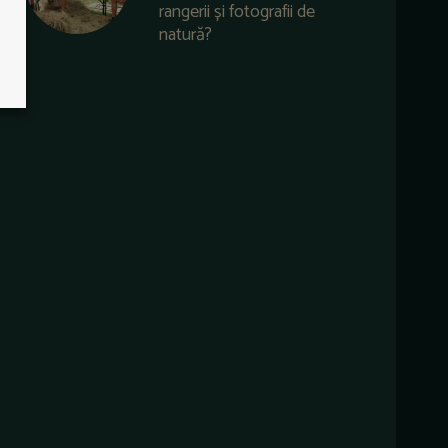
rangerii și fotografii de
natură?