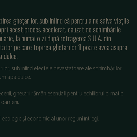
rea ghețarilor, subliniind că pentru a ne salva viețile
opri acest proces accelerat, cauzat de schimbările
uarie, la numai o zi după retragerea S.U.A. din
tator pe care topirea ghețarilor îl poate avea asupra
a dulce.
ilor, subliniind efectele devastatoare ale schimbărilor
cum apa dulce.
enii, ghețarii rămân esențiali pentru echilibrul climatic
e oameni.
 ecologic și economic al unor regiuni întregi.