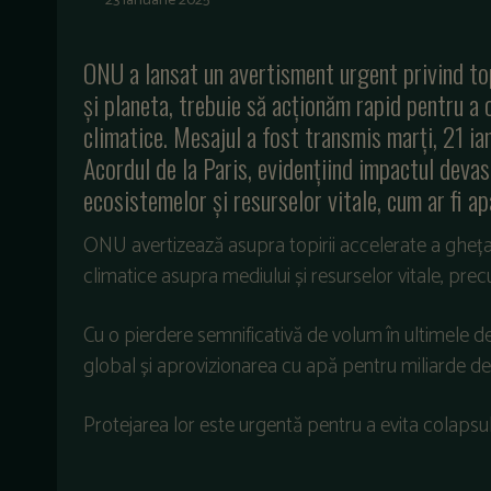
23 ianuarie 2025
ONU a lansat un avertisment urgent privind topi
și planeta, trebuie să acționăm rapid pentru a 
climatice. Mesajul a fost transmis marți, 21 ian
Acordul de la Paris, evidențiind impactul devas
ecosistemelor și resurselor vitale, cum ar fi ap
ONU avertizează asupra topirii accelerate a ghețar
climatice asupra mediului și resurselor vitale, pre
Cu o pierdere semnificativă de volum în ultimele dec
global și aprovizionarea cu apă pentru miliarde d
Protejarea lor este urgentă pentru a evita colapsul