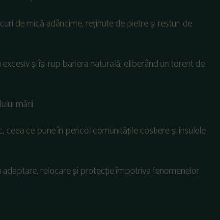
uri de mică adâncime, reținute de pietre și resturi de
excesiv și își rup bariera naturală, eliberând un torent de
ului mării.
c, ceea ce pune în pericol comunitățile costiere și insulele
 adaptare, relocare și protecție împotriva fenomenelor