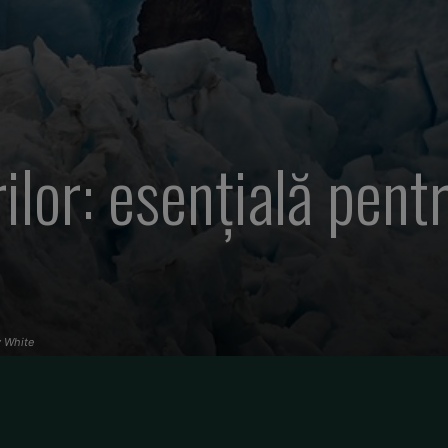
ilor: esențială pent
e
y White