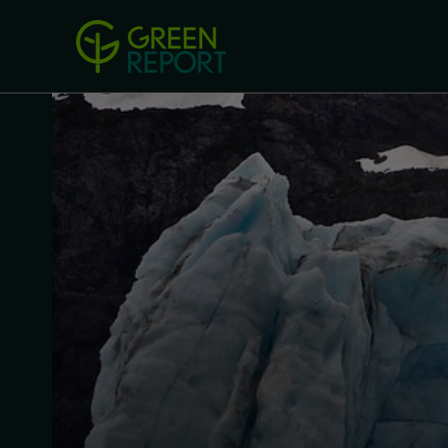
Green Revolution
Conferințel
ACASA
LEGISLAȚIE
B