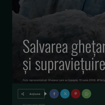
Salvarea ghețar
și supraviețuir
Foto reprezentativă: Ghețarul care se topește, 15 iunie 2009, ©Terr
Acțiune