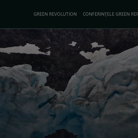
e Green Report
Podcast
Gala Green Report
Contact
GREEN REVOLUTION
CONFERINȚELE GREEN RE
USINESS
ENERGIE
TRANSPORT
CSR
SCHIMBĂRI CLIMATICE