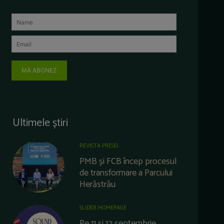
MĂ ABONEZ
Ultimele știri
REVISTA PRESEI
PMB și FCB încep procesul
de transformare a Parcului
Herăstrău
SLIDER HOMEPAGE
Pe 11 și 12 septembrie,