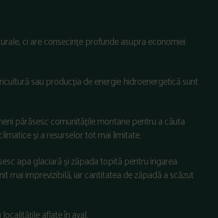
turale, ci are consecințe profunde asupra economiei
ricultură sau producția de energie hidroenergetică sunt
oameni părăsesc comunitățile montane pentru a căuta
limatice și a resurselor tot mai limitate.
sesc apa glaciară și zăpada topită pentru irigarea
venit mai imprevizibilă, iar cantitatea de zăpadă a scăzut
ocalitățile aflate în aval.