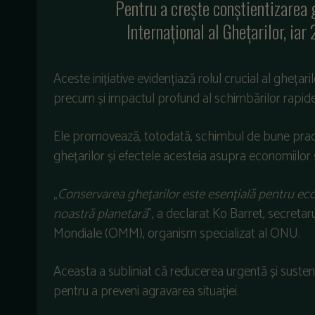
Pentru a crește conștientizarea 
Internațional al Ghețarilor, iar
Aceste inițiative evidențiază rolul crucial al ghețarilo
precum și impactul profund al schimbărilor rapide 
Ele promovează, totodată, schimbul de bune practi
ghețarilor și efectele acesteia asupra economiilor 
„
Conservarea ghețarilor este esențială pentru ec
noastră planetară
”, a declarat Ko Barret, secreta
Mondiale (OMM), organism specializat al ONU.
Aceasta a subliniat că reducerea urgentă și sustena
pentru a preveni agravarea situației.