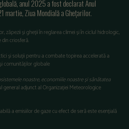
globală, anul 2025 a fost declarat Anul
 21 martie, Ziua Mondială a Ghețarilor.
r, zăpezii și gheții în reglarea climei și în ciclul hidrologic,
din criosferă.
ci și soluții pentru a combate topirea accelerată a
și comunităților globale
osistemele noastre, economiile noastre și sănătatea
rul general adjunct al Organizației Meteorologice
bilă a emisiilor de gaze cu efect de seră este esențială