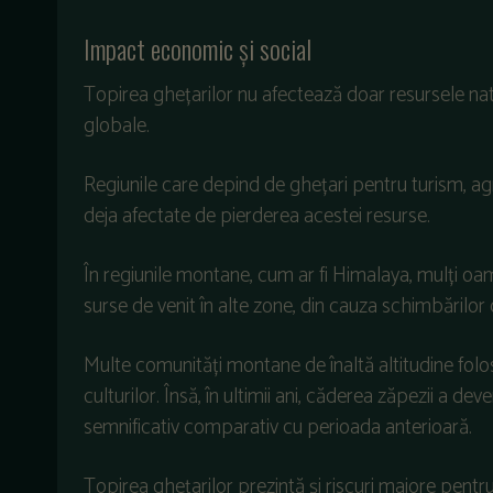
Impact economic și social
Topirea ghețarilor nu afectează doar resursele na
globale.
Regiunile care depind de ghețari pentru turism, ag
deja afectate de pierderea acestei resurse.
În regiunile montane, cum ar fi Himalaya, mulți 
surse de venit în alte zone, din cauza schimbărilor c
Multe comunități montane de înaltă altitudine folo
culturilor. Însă, în ultimii ani, căderea zăpezii a de
semnificativ comparativ cu perioada anterioară.
Topirea ghețarilor prezintă și riscuri majore pentru l