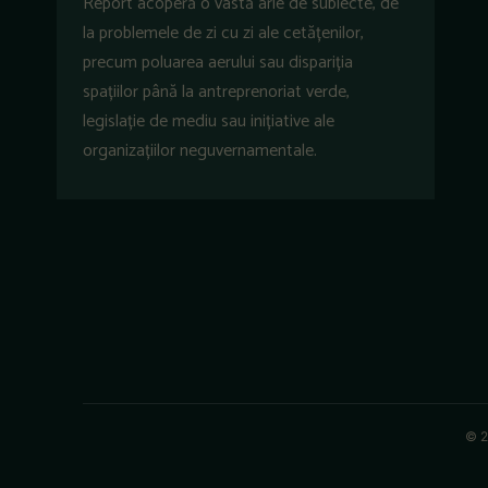
Report acoperă o vastă arie de subiecte, de
la problemele de zi cu zi ale cetățenilor,
precum poluarea aerului sau dispariția
spațiilor până la antreprenoriat verde,
legislație de mediu sau inițiative ale
organizațiilor neguvernamentale.
© 2