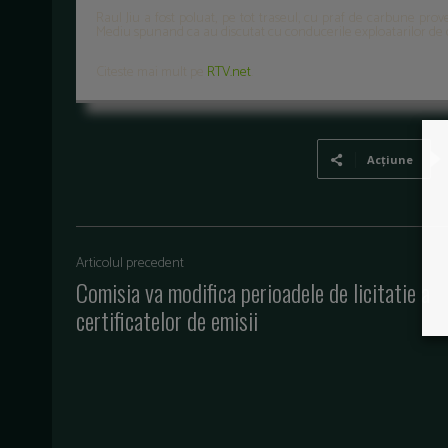
Raul Jiu a fost poluat, pe tot traseul, cu praf de carbune prov
Mediu spunand ca au discutat cu conducerile exploatarilor de 
Citeste mai mult pe
RTV.net
.
Acțiune
Articolul precedent
Comisia va modifica perioadele de licitatie a
certificatelor de emisii