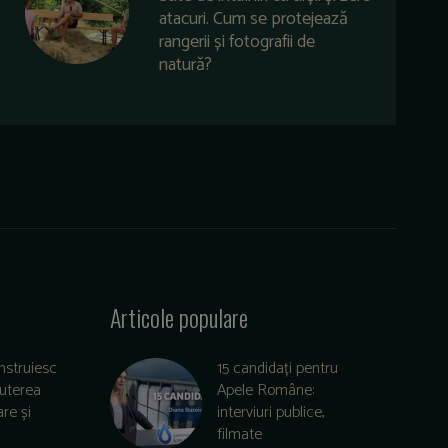
atacuri. Cum se protejează
rangerii și fotografii de
natură?
Articole populare
nstruiesc
15 candidați pentru
puterea
Apele Române:
re și
interviuri publice,
filmate