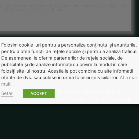
enit de la exploatarile miniere din Valea Jiului, reprezentantii Garzii de
carbune vinovate de aceasta situatie.
Folosim cookie-uri pentru a personaliza conținutul și anunțurile,
pentru a oferi funcții de rețele sociale și pentru a analiza traficul.
De asemenea, le oferim partenerilor de rețele sociale, de
publicitate și de analize informații cu privire la modul în care
folosiți site-ul nostru. Aceștia le pot combina cu alte informații
oferite de dvs. sau culese în urma folosirii serviciilor lor.
Afla mai
Articolul următor
mult
Mediafax.ro: Un canion aflat sub Antarctica
Setari
ACCEPT
favorizeaza topirea ghetarilor