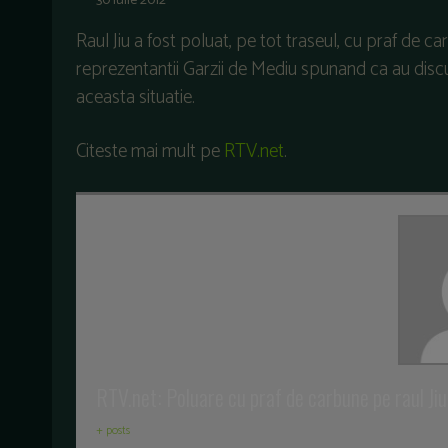
30 iulie 2012
Raul Jiu a fost poluat, pe tot traseul, cu praf de ca
reprezentantii Garzii de Mediu spunand ca au disc
aceasta situatie.
Citeste mai mult pe
RTV.net
.
RTV.net: Poluare cu praf de carbune pe raul Jiu
+ posts