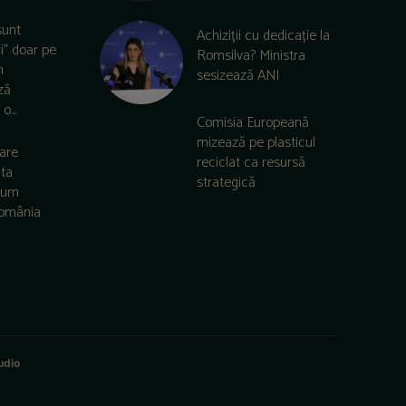
sunt
Achiziții cu dedicație la
zi” doar pe
Romsilva? Ministra
m
sesizează ANI
ză
o...
Comisia Europeană
mizează pe plasticul
care
reciclat ca resursă
lta
strategică
 cum
România
udio