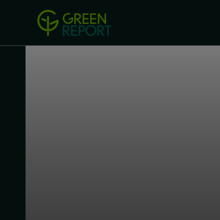
Green Revolution
Conferințel
ACASA
LEGISLAȚIE
B