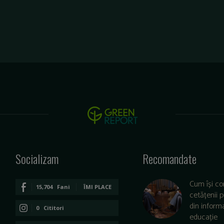
Socializam
Recomandate
Cum își co
15,704
Fani
ÎMI PLACE
cetățenii 
din informa
0
Cititori
educație