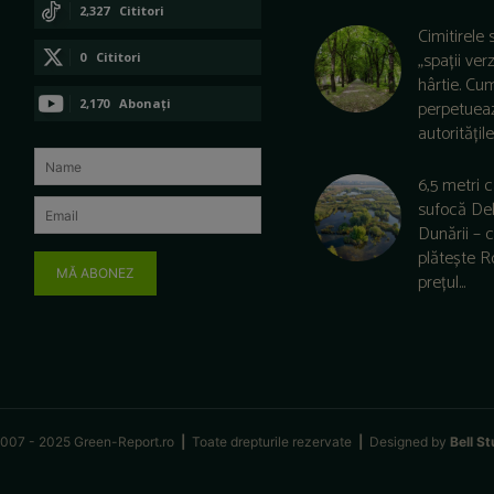
CONECTAȚI-VĂ
2,327
Cititori
Cimitirele 
CONECTAȚI-VĂ
„spații ver
0
Cititori
hârtie. Cu
CONECTAȚI-VĂ
2,170
Abonați
perpetuea
autoritățile 
ABONAȚI-VĂ
6,5 metri 
sufocă De
Dunării –
plătește 
MĂ ABONEZ
prețul...
007 - 2025 Green-Report.ro
|
Toate drepturile rezervate
|
Designed by
Bell St