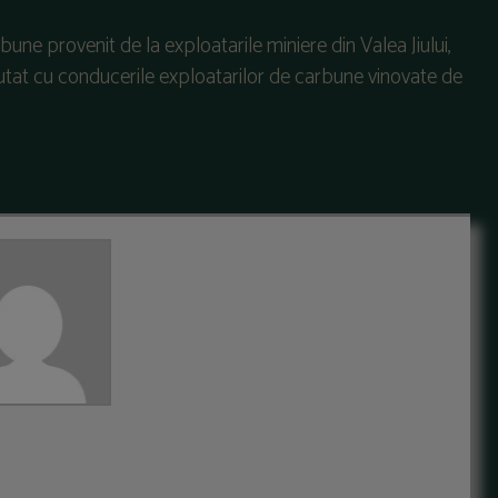
rbune provenit de la exploatarile miniere din Valea Jiului,
utat cu conducerile exploatarilor de carbune vinovate de