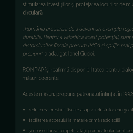
stimularea investițiilor și protejarea locurilor de m
circulară
.
„România are șansa de a deveni un exemplu region
durabile.
Pentru a valorifica acest potențial, sunt
distorsiunilor fiscale precum IMCA și sprijin real 
presiuni”,
a adăugat Ionel Ciucioi.
ROMPAP își reafirmă disponibilitatea pentru dialog
măsuri coerente.
Aceste măsuri, propune patronatul înființat în 1992,
reducerea presiunii fiscale asupra industriilor energoin
facilitarea accesului la materie primă reciclabilă
și consolidarea competitivității producătorilor locali pe 