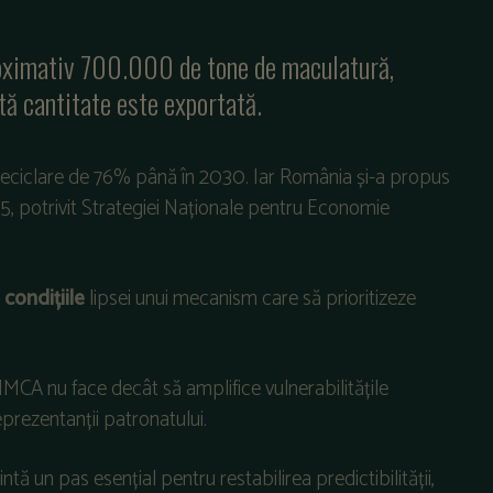
oximativ 700.000 de tone de maculatură,
ă cantitate este exportată.
de reciclare de 76% până în 2030. Iar România și-a propus
5, potrivit Strategiei Naționale pentru Economie
condițiile
lipsei unui mecanism care să prioritizeze
MCA nu face decât să amplifice vulnerabilitățile
reprezentanții patronatului.
 un pas esențial pentru restabilirea predictibilității,