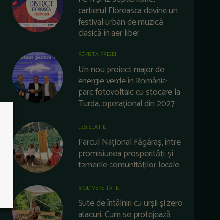
cartierul Floreasca devine un
festival urban de muzică
clasică în aer liber
REVISTA PRESEI
Un nou proiect major de
energie verde în România:
parc fotovoltaic cu stocare la
Turda, operațional din 2027
LEGISLATIE
Parcul Național Făgăraș, între
promisiunea prosperității și
temerile comunităților locale
BIODIVERSITATE
Sute de întâlniri cu urșii și zero
atacuri. Cum se protejează