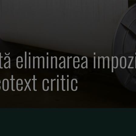
ă eliminarea impozi
otext critic