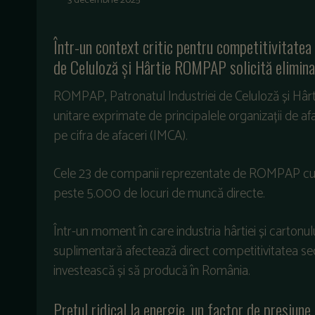
3 decembrie 2025
Într-un context critic pentru competitivitatea i
de Celuloză și Hârtie ROMPAP solicită eliminar
ROMPAP, Patronatul Industriei de Celuloză și Hârti
unitare exprimate de principalele organizații de af
pe cifra de afaceri (IMCA).
Cele 23 de companii reprezentate de ROMPAP cumul
peste 5.000 de locuri de muncă directe.
Într-un moment în care industria hârtiei și cartonu
suplimentară afectează direct competitivitatea sec
investească și să producă în România.
Prețul ridical la energie, un factor de presiune