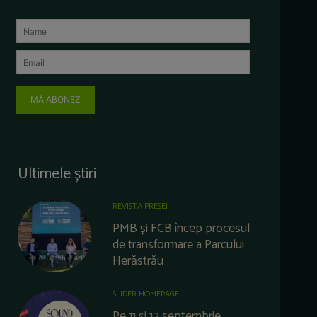
MĂ ABONEZ
Ultimele știri
REVISTA PRESEI
PMB și FCB încep procesul
de transformare a Parcului
Herăstrău
SLIDER HOMEPAGE
Pe 11 și 12 septembrie,