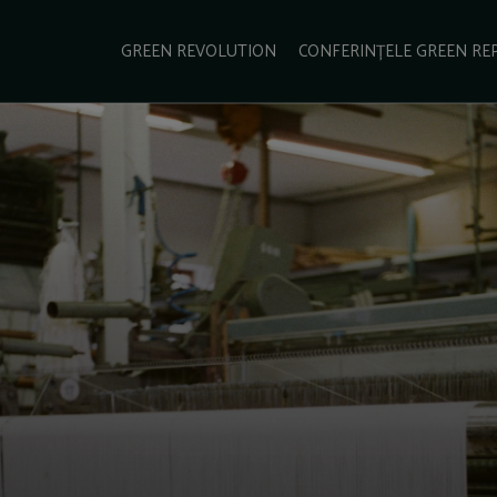
e Green Report
Podcast
Gala Green Report
Contact
GREEN REVOLUTION
CONFERINȚELE GREEN RE
USINESS
ENERGIE
TRANSPORT
CSR
SCHIMBĂRI CLIMATICE