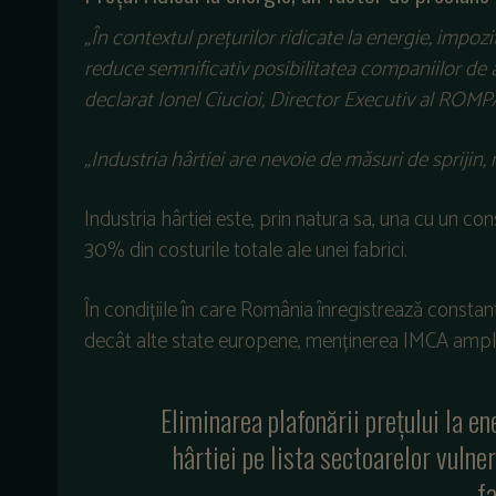
„În contextul prețurilor ridicate la energie, impo
reduce semnificativ posibilitatea companiilor de a
declarat Ionel Ciucioi, Director Executiv al ROMP
„Industria hârtiei are nevoie de măsuri de sprijin
Industria hârtiei este, prin natura sa, una cu un 
30% din costurile totale ale unei fabrici.
În condițiile în care România înregistrează constant
decât alte state europene, menținerea IMCA amplific
Eliminarea plafonării prețului la en
hârtiei pe lista sectoarelor vulne
fa