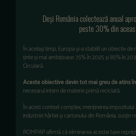
Deși România colectează anual apr
peste 30% din aceast
În același timp, Europa și-a stabilit un obiectiv 
ținte și mai ambițioase: 75% în 2025 și 85% în 203
Circulară.
Aceste obiective devin tot mai greu de atins în 
necesarul intern de materie primă reciclată.
În acest context complex, menținerea impozitului I
industriei hârtiei și cartonului din România, susțin 
ROMPAP afirmă că eliminarea acestei taxe reprezintă