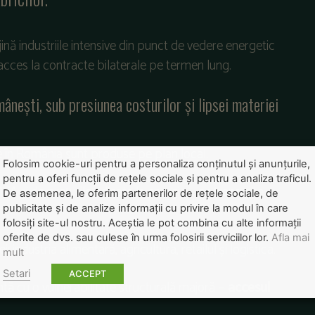
nă industriile intensive din punct de vedere energetic
cces la contracte bilaterale pe termen lung.
ânești, sub presiunea costurilor și lipsei materiei
e în România sunt produse pe plan local.
Folosim cookie-uri pentru a personaliza conținutul și anunțurile,
pentru a oferi funcții de rețele sociale și pentru a analiza traficul.
CA și de prețurile ridicate la energie — se transmite
De asemenea, le oferim partenerilor de rețele sociale, de
publicitate și de analize informații cu privire la modul în care
folosiți site-ul nostru. Aceștia le pot combina cu alte informații
oferite de dvs. sau culese în urma folosirii serviciilor lor.
Afla mai
industria alimentară, agricultura, retailul și logistica.
mult
Setari
ACCEPT
ntă cu o vulnerabilitate structurală majoră —
accesul