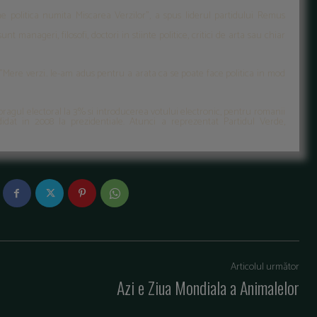
e politica numita Miscarea Verzilor", a spus liderul partidului Remus
t manageri, filosofi, doctori in stiinte politice, critici de arta sau chiar
. "Mere verzi.. le-am adus pentru a arata ca se poate face politica in mod
 pragul electoral la 3% si introducerea votului electronic, pentru romanii
idat in 2008 la prezidentiale. Atunci a reprezentat Partidul Verde,
Articolul următor
i
Azi e Ziua Mondiala a Animalelor