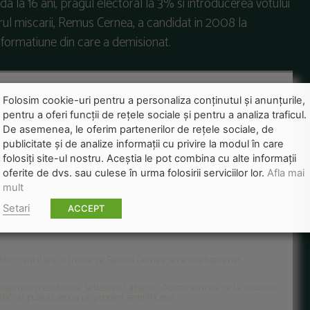
a la 16 ani, pragul electoral la 3% si introducerea votului
rul miscarii, Remus Cernea, a candidat in 2008 la
 formatiune din care a demisionat.
Folosim cookie-uri pentru a personaliza conținutul și anunțurile,
pentru a oferi funcții de rețele sociale și pentru a analiza traficul.
De asemenea, le oferim partenerilor de rețele sociale, de
publicitate și de analize informații cu privire la modul în care
folosiți site-ul nostru. Aceștia le pot combina cu alte informații
oferite de dvs. sau culese în urma folosirii serviciilor lor.
Afla mai
mult
ea Verzilor"
Setari
ACCEPT
lor, care il are in frunte pe Remus Cernea, scrie realitatea.net.
silierului prezidential Sebastian Lazaroiu. Acesta spunea ca la viitoarele
da", ar putea castiga un procent semnificativ.