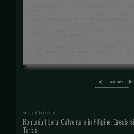
"Astazi lansam asadar, in Piata Revolutiei, o noua formatiun
Cernea.
Asadar, in rolul "Albei ca Zapada": Remus Cernea iar "piticii" sun
jurnalisti. Toti imbratiseaza ideile familiei europene a verzilor.
Din poveste, nu lipseste nici marul, de aceasta data, neotravit
natural", a spus Cernea la lansare.
Verzii din noua miscare vor ca varsta de vot sa scada la 16 ani,
din strainatate. Fondatorul miscarii, Remus Cernea, a cand
formatiune din care a demisionat.
Acțiune
Articolul precedent
Romania libera: Cutremure in Filipine, Grecia s
Turcia