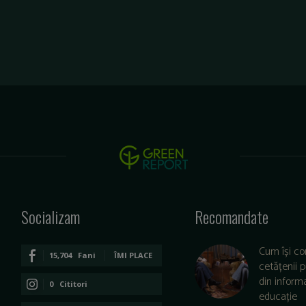
Socializam
Recomandate
Cum își co
15,704
Fani
ÎMI PLACE
cetățenii 
din informa
0
Cititori
educație