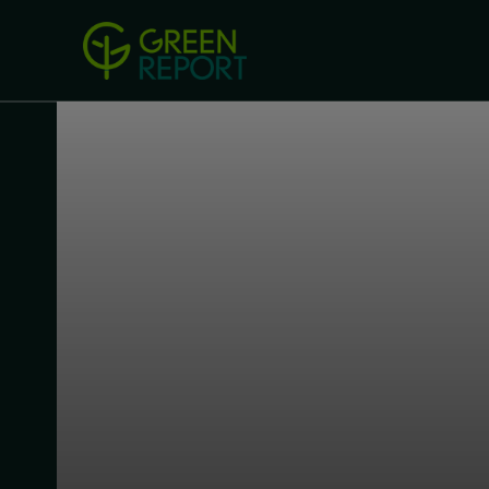
Green Revolution
Conferințel
ACASA
LEGISLAȚIE
B