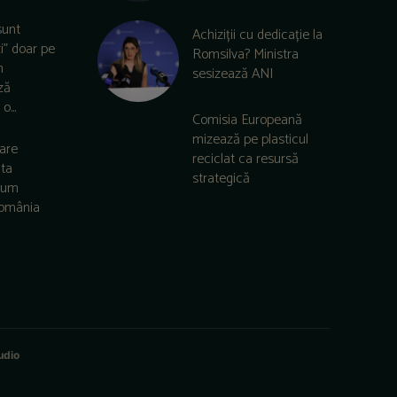
sunt
Achiziții cu dedicație la
zi” doar pe
Romsilva? Ministra
m
sesizează ANI
ză
o...
Comisia Europeană
mizează pe plasticul
care
reciclat ca resursă
lta
strategică
 cum
România
udio