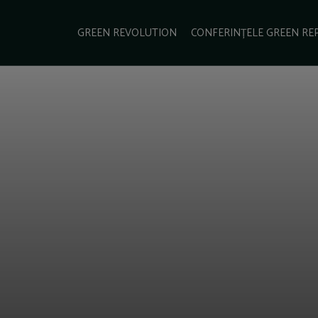
e Green Report
Podcast
Gala Green Report
Contact
GREEN REVOLUTION
CONFERINȚELE GREEN RE
USINESS
ENERGIE
TRANSPORT
CSR
SCHIMBĂRI CLIMATICE