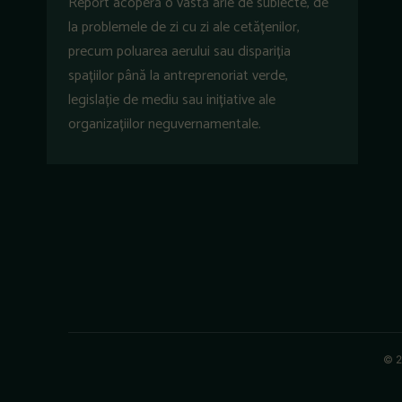
Report acoperă o vastă arie de subiecte, de
la problemele de zi cu zi ale cetățenilor,
precum poluarea aerului sau dispariția
spațiilor până la antreprenoriat verde,
legislație de mediu sau inițiative ale
organizațiilor neguvernamentale.
© 2