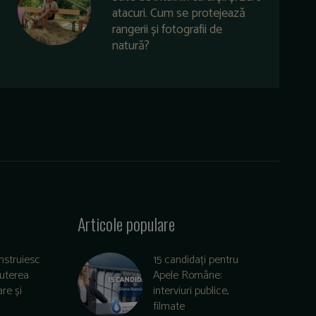
atacuri. Cum se protejează
rangerii și fotografii de
natură?
Articole populare
nstruiesc
15 candidați pentru
puterea
Apele Române:
re și
interviuri publice,
filmate