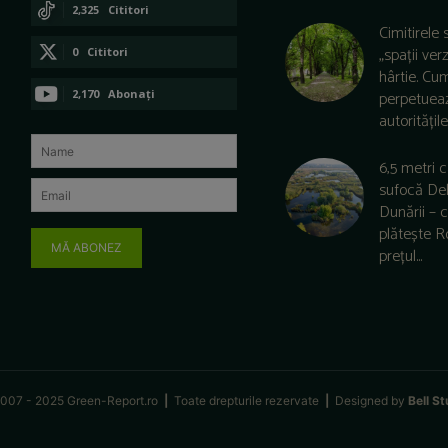
CONECTAȚI-VĂ
2,325
Cititori
Cimitirele 
CONECTAȚI-VĂ
„spații ver
0
Cititori
hârtie. Cu
CONECTAȚI-VĂ
2,170
Abonați
perpetuea
autoritățile 
ABONAȚI-VĂ
6,5 metri 
sufocă De
Dunării –
plătește 
MĂ ABONEZ
prețul...
007 - 2025 Green-Report.ro
|
Toate drepturile rezervate
|
Designed by
Bell St