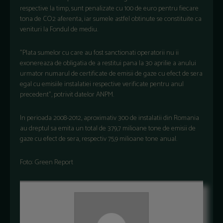
respective la timp, sunt penalizate cu 100 de euro pentru fiecare
tona de CO2 aferenta, iar sumele astfel obtinute se constituite ca
venituri la Fondul de mediu.
"Plata sumelor cu care au fost sanctionati operatorii nu ii
exonereaza de obligatia de a restitui pana la 30 aprilie a anului
urmator numarul de certificate de emisii de gaze cu efect de sera
egal cu emisiile instalatiei respective verificate pentru anul
precedent", potrivit datelor ANPM.
In perioada 2008-2012, aproximativ 300 de instalatii din Romania
au dreptul sa emita un total de 379,7 milioane tone de emisii de
gaze cu efect de sera, respectiv 75,9 milioane tone anual.
Foto: Green Report