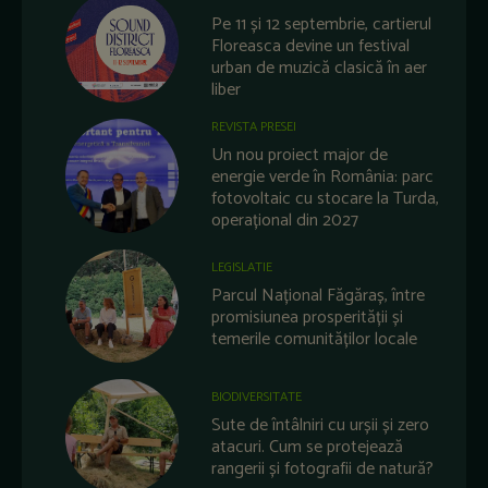
Pe 11 și 12 septembrie, cartierul
Floreasca devine un festival
urban de muzică clasică în aer
liber
REVISTA PRESEI
Un nou proiect major de
energie verde în România: parc
fotovoltaic cu stocare la Turda,
operațional din 2027
LEGISLATIE
Parcul Național Făgăraș, între
promisiunea prosperității și
temerile comunităților locale
BIODIVERSITATE
Sute de întâlniri cu urșii și zero
atacuri. Cum se protejează
rangerii și fotografii de natură?