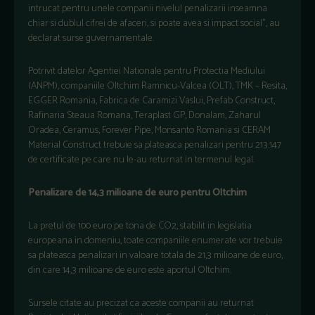
intrucat pentru unele companii nivelul penalizarii inseamna
chiar si dublul cifrei de afaceri, si poate avea si impact social", au
declarat surse guvernamentale.
Potrivit datelor Agentiei Nationale pentru Protectia Mediului
(ANPM), companiile Oltchim Ramnicu-Valcea (OLT), TMK – Resita,
EGGER Romania, Fabrica de Caramizi Vaslui, Prefab Construct,
Rafinaria Steaua Romana, Teraplast GP, Donalam, Zaharul
Oradea, Ceramus, Forever Pipe, Monsanto Romania si CERAM
Material Construct trebuie sa plateasca penalizari pentru 213.147
de certificate pe care nu le-au returnat in termenul legal.
Penalizare de 14,3 milioane de euro pentru Oltchim
La pretul de 100 euro pe tona de CO2, stabilit in legislatia
europeana in domeniu, toate companiile enumerate vor trebuie
sa plateasca penalizari in valoare totala de 21,3 milioane de euro,
din care 14,3 milioane de euro este aportul Oltchim.
Sursele citate au precizat ca aceste companii au returnat