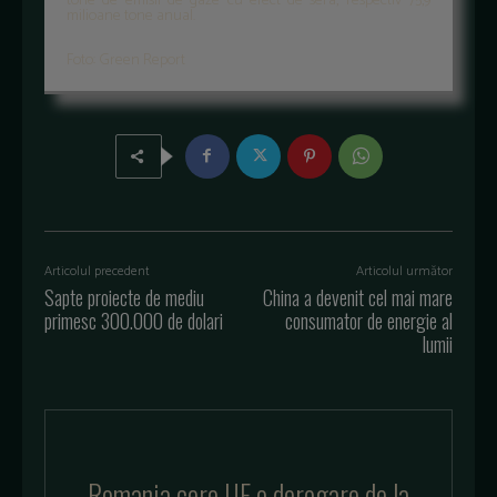
tone de emisii de gaze cu efect de sera, respectiv 75,9
milioane tone anual.
Foto: Green Report
Articolul precedent
Articolul următor
Sapte proiecte de mediu
China a devenit cel mai mare
primesc 300.000 de dolari
consumator de energie al
lumii
Romania cere UE o derogare de la