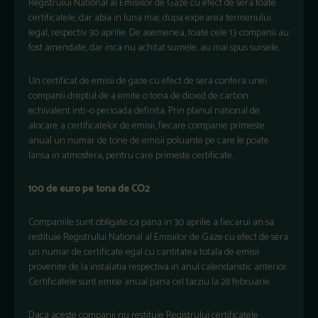
Registrului National al Emisiilor de Gaze cu efect de sera toate
certificatele, dar abia in luna mai, dupa expirarea termenului
legal, respectiv 30 aprilie. De asemenea, toate cele 13 companii au
fost amendate, dar inca nu achitat sumele, au mai spus sursele.
Un certificat de emisii de gaze cu efect de sera confera unei
companii dreptul de a emite o tona de dioxid de carbon
echivalent intr-o perioada definita. Prin planul national de
alocare a certificatelor de emisii, fiecare companie primeste
anual un numar de tone de emisii poluante pe care le poate
lansa in atmosfera, pentru care primeste certificate.
100 de euro pe tona de CO2
Companiile sunt obligate ca pana in 30 aprilie a fiecarui an sa
restituie Registrului National al Emisiilor de Gaze cu efect de sera
un numar de certificate egal cu cantitatea totala de emisii
provenite de la instalatia respectiva in anul calendaristic anterior.
Certificatele sunt emise anual pana cel tarziu la 28 februarie.
Daca aceste companii nu restituie Registrului certificatele