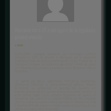
Romania cere UE o derogare de la legislatia
privind emisiile
+ posts
Autoritatile romane incearca sa convinga Comisia
Europeana (CE) sa acorde o derogare de la legislatia
privind emisiile de gaze cu efect de sera unui numar de 13
companii obligate sa plateasca penalizari totale de peste
21 milioane euro pentru incalcarea unor termene, potrivit
Mediafax.
"In urma cu doua saptamani, Ministerul Economiei,
Ministerul Mediului si Departamentul pentru Afaceri
Europene au prezentat in sedinta de Guvern un
memorandum pentru suspendarea sanctiunii, pentru ca
este prima data cand aceasta legislatie se aplica in
Romania. Va urma si o corespondenta cu CE, intrucat
pentru unele companii nivelul penalizarii inseamna chiar
si dublul cifrei de afaceri, si poate avea si impact social", au
declarat surse guvernamentale.