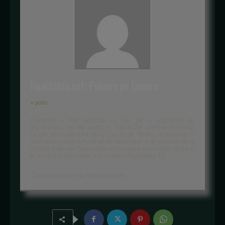
Realitatea.net: Poluare pe Dunare
+ posts
Dunarea a fost poluata cu ulei pe o suprafata de
aproximativ 150 de metri, in Galati.Din primele cercetari
facute de inspectorii de la Garda de Mediu, reziduurile s-
au fi scurs printr-un canal de deversare si ar proveni de la
o fabrica de ulei. Specialistii au prelevat mai multe probe si
le-au dus la laborator, informeaza Realitatea TV.
Citeste mai mult pe Realitatea.net.