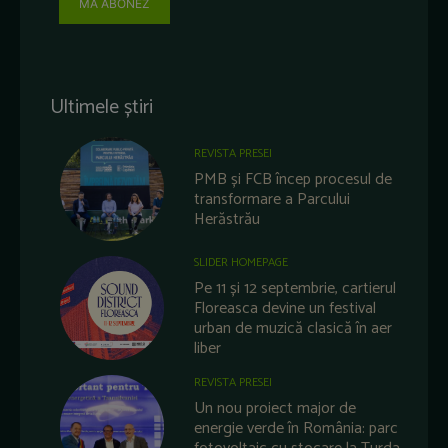
MĂ ABONEZ
Ultimele știri
REVISTA PRESEI
PMB și FCB încep procesul de
transformare a Parcului
Herăstrău
SLIDER HOMEPAGE
Pe 11 și 12 septembrie, cartierul
Floreasca devine un festival
urban de muzică clasică în aer
liber
REVISTA PRESEI
Un nou proiect major de
energie verde în România: parc