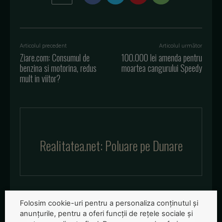
Articolul precedent
Articolul următor
Ziare.com: Consumul de
100.000 lei amenda pentru
benzina si motorina, redus
moartea cangurului Speedy
mult in viitor?
Realitatea.net: Poluare pe Dunare
Folosim cookie-uri pentru a personaliza conținutul și
anunțurile, pentru a oferi funcții de rețele sociale și