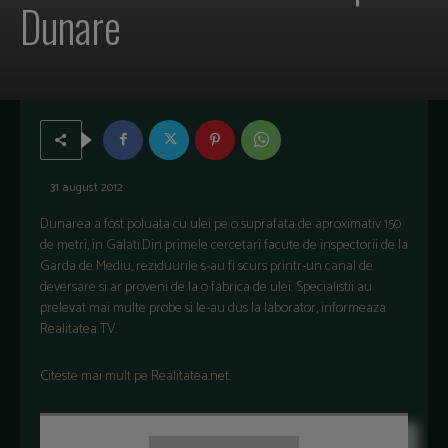
Dunare
31 august 2012
Dunarea a fost poluata cu ulei pe o suprafata de aproximativ 150
de metri, in Galati.Din primele cercetari facute de inspectorii de la
Garda de Mediu, reziduurile s-au fi scurs printr-un canal de
deversare si ar proveni de la o fabrica de ulei. Specialistii au
prelevat mai multe probe si le-au dus la laborator, informeaza
Realitatea TV.
Citeste mai mult pe Realitatea.net.