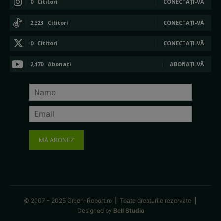
0
Cititori
CONECTAȚI-VĂ
2,323
Cititori
CONECTAȚI-VĂ
0
Cititori
CONECTAȚI-VĂ
2,170
Abonați
ABONAȚI-VĂ
MĂ ABONEZ
© 2007 - 2025 Green-Report.ro
|
Toate drepturile rezervate
|
Designed by
Bell Studio