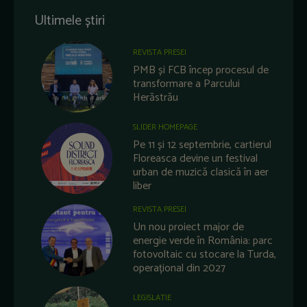
Ultimele știri
REVISTA PRESEI
PMB și FCB încep procesul de
transformare a Parcului
Herăstrău
SLIDER HOMEPAGE
Pe 11 și 12 septembrie, cartierul
Floreasca devine un festival
urban de muzică clasică în aer
liber
REVISTA PRESEI
Un nou proiect major de
energie verde în România: parc
fotovoltaic cu stocare la Turda,
operațional din 2027
LEGISLATIE