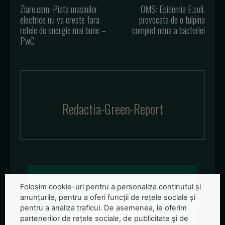
Ziare.com: Piata masinilor
OMS: Epidemia E.coli,
electrice nu va creste fara
provocata de o tulpina
retele de energie mai bune –
complet noua a bacteriei
PwC
Redactia-Green-Report
Folosim cookie-uri pentru a personaliza conținutul și
anunțurile, pentru a oferi funcții de rețele sociale și
pentru a analiza traficul. De asemenea, le oferim
partenerilor de rețele sociale, de publicitate și de