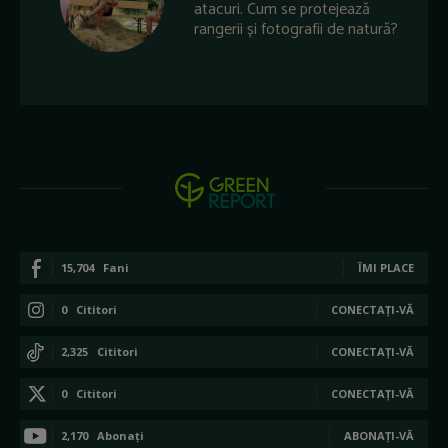
atacuri. Cum se protejează
rangerii și fotografii de natură?
15,704
Fani
ÎMI PLACE
0
Cititori
CONECTAȚI-VĂ
2,325
Cititori
CONECTAȚI-VĂ
0
Cititori
CONECTAȚI-VĂ
2,170
Abonați
ABONAȚI-VĂ