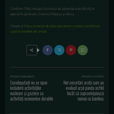
Conform ONU, situaţia furnizării de alimente este dificilă în
special în ţările din Orientul Mijlociu şi Africa.
Citește și:
Patru proiecte de educație pentru mediu transformă
copiii în modele de urmat
Articolul precedent
Articolul următor
Eurodeputații nu se opun
Noi cercetări arată cum au
includerii activităților
evoluat urșii panda astfel
nucleare și gaziere ca
încât să supraviețuiască
activități economice durabile
numai cu bambus