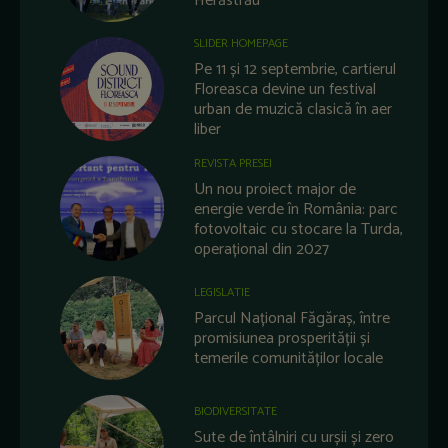
Herăstrău
SLIDER HOMEPAGE
Pe 11 și 12 septembrie, cartierul
Floreasca devine un festival
urban de muzică clasică în aer
liber
REVISTA PRESEI
Un nou proiect major de
energie verde în România: parc
fotovoltaic cu stocare la Turda,
operațional din 2027
LEGISLATIE
Parcul Național Făgăraș, între
promisiunea prosperității și
temerile comunităților locale
BIODIVERSITATE
Sute de întâlniri cu urșii și zero