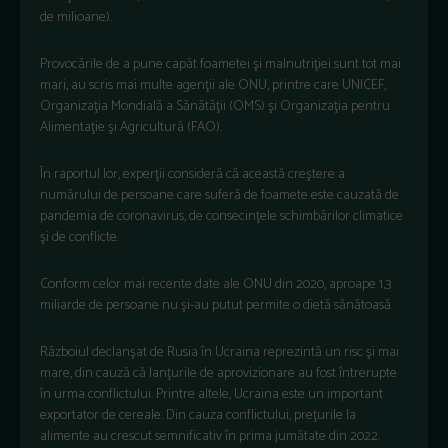
de milioane).
Provocările de a pune capăt foametei şi malnutriţiei sunt tot mai
mari, au scris mai multe agenţii ale ONU, printre care UNICEF,
Organizaţia Mondială a Sănătăţii (OMS) şi Organizaţia pentru
Alimentaţie şi Agricultură (FAO).
În raportul lor, experţii consideră că această creştere a
numărului de persoane care suferă de foamete este cauzată de
pandemia de coronavirus, de consecinţele schimbărilor climatice
şi de conflicte.
Conform celor mai recente date ale ONU din 2020, aproape 1,3
miliarde de persoane nu şi-au putut permite o dietă sănătoasă.
Războiul declanşat de Rusia în Ucraina reprezintă un risc şi mai
mare, din cauză că lanţurile de aprovizionare au fost întrerupte
în urma conflictului. Printre altele, Ucraina este un important
exportator de cereale. Din cauza conflictului, preţurile la
alimente au crescut semnificativ în prima jumătate din 2022.