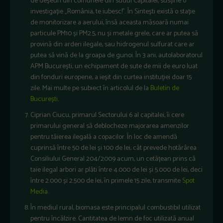
de deșeuri din comunele din sudul Capitalei, susține o
investigație „România, te iubesc!”. În Sintești există o stație
de monitorizare a aerului, însă aceasta măsoară numai
particule PM10 și PM2.5, nu și metale grele, care ar putea să
provină din arderi ilegale, sau hidrogenul sulfurat care ar
putea să vină de la groapa de gunoi. În 3 ani, autolaboratorul
APM București, un echipament de sute de mii de euro luat
din fonduri europene, a ieșit din curtea instituției doar 15
zile. Mai multe pe subiect în articolul de la
Buletin de
București
.
Ciprian Ciucu, primarul Sectorului 6 al capitalei, îi cere
primarului general să deblocheze majorarea amenzilor
pentru tăierea ilegală a copacilor. În loc de amendă
cuprinsă între 50 de lei și 100 de lei, cât prevede hotărârea
Consiliului General 204/2009 acum, un cetățean prins că
taie ilegal arbori ar plăti între 4.000 de lei și 5.000 de lei, deci
între 2.000 și 2.500 de lei, în primele 15 zile, transmite
Spot
Media
.
În mediul rural, biomasa este principalul combustibil utilizat
pentru încălzire. Cantitatea de lemn de foc utilizată anual