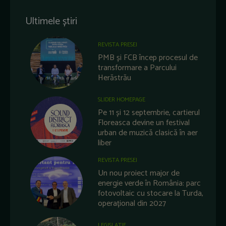
Ultimele știri
REVISTA PRESEI
PMB și FCB încep procesul de
transformare a Parcului
Herăstrău
SLIDER HOMEPAGE
Pe 11 și 12 septembrie, cartierul
Floreasca devine un festival
urban de muzică clasică în aer
liber
REVISTA PRESEI
Un nou proiect major de
energie verde în România: parc
fotovoltaic cu stocare la Turda,
operațional din 2027
LEGISLATIE