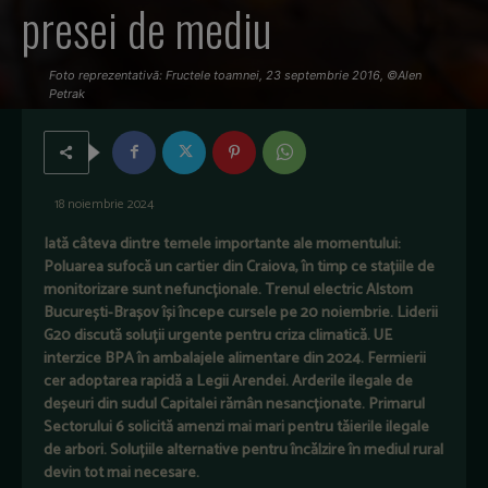
presei de mediu
Foto reprezentativă: Fructele toamnei, 23 septembrie 2016, ©Alen
Petrak
18 noiembrie 2024
Iată câteva dintre temele importante ale momentului:
Poluarea sufocă un cartier din Craiova, în timp ce stațiile de
monitorizare sunt nefuncționale. Trenul electric Alstom
București-Brașov își începe cursele pe 20 noiembrie. Liderii
G20 discută soluții urgente pentru criza climatică. UE
interzice BPA în ambalajele alimentare din 2024. Fermierii
cer adoptarea rapidă a Legii Arendei. Arderile ilegale de
deșeuri din sudul Capitalei rămân nesancționate. Primarul
Sectorului 6 solicită amenzi mai mari pentru tăierile ilegale
de arbori. Soluțiile alternative pentru încălzire în mediul rural
devin tot mai necesare.