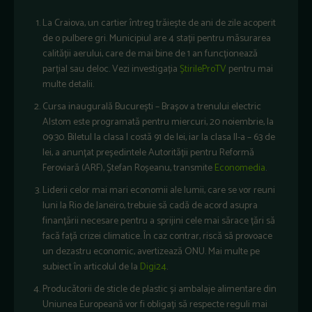
La Craiova, un cartier întreg trăiește de ani de zile acoperit
de o pulbere gri. Municipiul are 4 stații pentru măsurarea
calității aerului, care de mai bine de 1 an funcționează
parțial sau deloc. Vezi investigația
ȘtirileProTV
pentru mai
multe detalii.
Cursa inaugurală București – Brașov a trenului electric
Alstom este programată pentru miercuri, 20 noiembrie, la
09:30. Biletul la clasa I costă 91 de lei, iar la clasa II-a – 63 de
lei, a anunțat președintele Autorității pentru Reformă
Feroviară (ARF), Ștefan Roșeanu, transmite
Economedia
.
Liderii celor mai mari economii ale lumii, care se vor reuni
luni la Rio de Janeiro, trebuie să cadă de acord asupra
finanțării necesare pentru a sprijini cele mai sărace țări să
facă față crizei climatice. În caz contrar, riscă să provoace
un dezastru economic, avertizează ONU. Mai multe pe
subiect în articolul de la
Digi24
.
Producătorii de sticle de plastic și ambalaje alimentare din
Uniunea Europeană vor fi obligați să respecte reguli mai