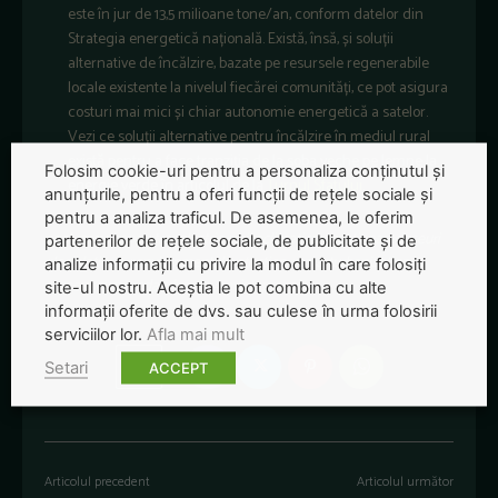
este în jur de 13,5 milioane tone/an, conform datelor din
Strategia energetică națională. Există, însă, și soluții
alternative de încălzire, bazate pe resursele regenerabile
locale existente la nivelul fiecărei comunități, ce pot asigura
costuri mai mici și chiar autonomie energetică a satelor.
Vezi ce soluții alternative pentru încălzire în mediul rural
există pentru a face tranziția de la soba veche pe lemne la
Folosim cookie-uri pentru a personaliza conținutul și
energie verde în articolul de la
Turnul Sfatului
.
anunțurile, pentru a oferi funcții de rețele sociale și
pentru a analiza traficul. De asemenea, le oferim
#poluareurbana #trenelectric #crizaclimatica #gestionaredeseuri
partenerilor de rețele sociale, de publicitate și de
#legislatieue #environmentalprotection #smarturbanization
analize informații cu privire la modul în care folosiți
#greennews #radarulverde #revistapresei
site-ul nostru. Aceștia le pot combina cu alte
informații oferite de dvs. sau culese în urma folosirii
serviciilor lor.
Afla mai mult
Setari
ACCEPT
Articolul precedent
Articolul următor