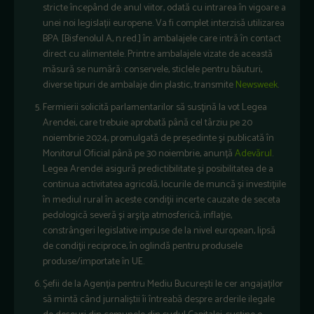
stricte începând de anul viitor, odată cu intrarea în vigoare a
unei noi legislații europene. Va fi complet interzisă utilizarea
BPA [Bisfenolul A, n.red.] în ambalajele care intră în contact
direct cu alimentele. Printre ambalajele vizate de această
măsură se numără: conservele, sticlele pentru băuturi,
diverse tipuri de ambalaje din plastic, transmite
Newsweek
.
Fermierii solicită parlamentarilor să susţină la vot Legea
Arendei, care trebuie aprobată până cel târziu pe 20
noiembrie 2024, promulgată de preşedinte şi publicată în
Monitorul Oficial până pe 30 noiembrie, anunță
Adevărul
.
Legea Arendei asigură predictibilitate şi posibilitatea de a
continua activitatea agricolă, locurile de muncă şi investiţiile
în mediul rural în aceste condiţii incerte cauzate de seceta
pedologică severă şi arşiţa atmosferică, inflaţie,
constrângeri legislative impuse de la nivel european, lipsă
de condiţii reciproce, în oglindă pentru produsele
produse/importate în UE.
Șefii de la Agenția pentru Mediu București le cer angajaților
să mintă când jurnaliștii îi întreabă despre arderile ilegale