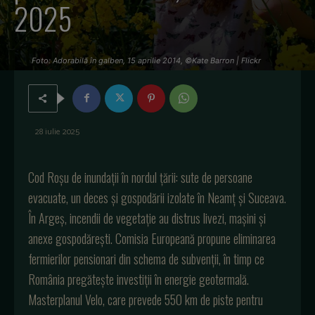
2025
Foto: Adorabilă în galben, 15 aprilie 2014, ©Kate Barron | Flickr
28 iulie 2025
Cod Ro
șu de inundații
în nordul
țării: sute de persoane
evacuate, un deces și gospodării izolate
în Neam
ț și Suceava.
În Arge
ș, incendii de vegetație au distrus livezi, mașini și
anexe gospodărești. Comisia Europeană propune eliminarea
fermierilor pensionari din schema de subvenții,
în timp ce
România preg
ătește investiții
în energie geotermal
ă.
Masterplanul Velo, care prevede 550 km de piste pentru