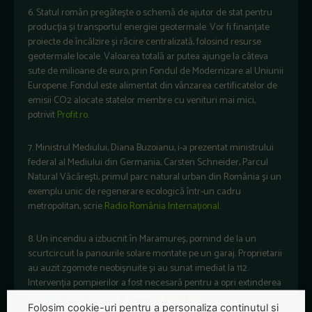
6. Statul român pregătește o schemă de ajutor de stat pentru
producția și transportul energiei geotermale. Vor fi finanțate
proiecte de încălzire și răcire centralizată, folosind resurse
geotermale locale. Valoarea totală ar putea ajunge la câteva
sute de milioane de euro, prin Fondul de Modernizare al Uniunii
Europene. Fondul este alimentat din vânzarea certificatelor de
emisii CO2 alocate statelor membre cu venituri mai mici,
potrivit
Profit.ro
.
7. Ministrul Mediului, Diana Buzoianu, i-a prezentat ministrului
federal al Mediului din Germania, Carsten Schneider, Parcul
Natural Văcăreşti, primul parc natural urban din România şi un
exemplu unic de regenerare ecologică într-un cadru
metropolitan, scrie
Radio România Internațional
.
8. Un incendiu a izbucnit în Maramureș, pornind de la un
scurtcircuit la panourile solare montate pe un garaj. Proprietarii
au auzit zgomote neobișnuite și au sunat imediat la 112.
Intervenția pompierilor a fost necesară pentru a opri extinderea
flăcărilor către locuință, potrivit
Știrile Protv
.
Folosim cookie-uri pentru a personaliza conținutul și