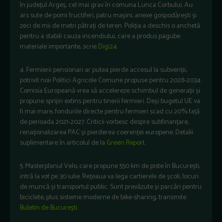
în județul Argeș, cel mai grav în comuna Lunca Corbului. Au
ars sute de pomi fructiferi, patru mașini, anexe gospodărești și
zeci de mii de metri pătrați de teren. Poliția a deschis o anchetă
pentru a stabili cauza incendiului, care a produs pagube
materiale importante, scrie
Digi24
.
4. Fermierii pensionari ar putea pierde accesul la subvenții,
potrivit noii Politici Agricole Comune propuse pentru 2028-2034.
Comisia Europeană vrea să accelereze schimbul de generații și
propune sprijin extins pentru tinerii fermieri. Deși bugetul UE va
fi mai mare, fondurile directe pentru fermieri scad cu 20% față
de perioada 2021-2027. Criticii vorbesc despre subfinanțare,
renaționalizarea PAC și pierderea coerenței europene. Detalii
suplimentare în articolul de la
Green Report
.
5. Masterplanul Velo, care propune 550 km de piste în București,
intră la vot pe 30 iulie. Rețeaua va lega cartierele de școli, locuri
de muncă și transportul public. Sunt prevăzute și parcări pentru
biciclete, plus sisteme moderne de bike-sharing, transmite
Buletin de București
.