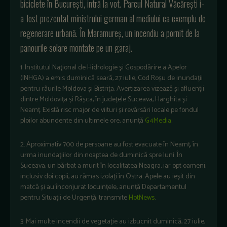
biciclete
în Bucure
ști, intră la vot. Parcul Natural Văcărești i-
a fost prezentat ministrului german al mediului ca exemplu de
regenerare urbană.
În Maramure
ș, un incendiu a pornit de la
panourile solare montate pe un garaj.
1. Institutul Naţional de Hidrologie şi Gospodărire a Apelor
(INHGA) a emis duminică seară, 27 iulie, Cod Roșu de inundații
pentru râurile Moldova și Bistrița. Avertizarea vizează și afluenții
dintre Moldovița și Râșca, în județele Suceava, Harghita și
Neamț. Există risc major de viituri și revărsări locale pe fondul
ploilor abundente din ultimele ore, anunță
G4Media
.
2. Aproximativ 700 de persoane au fost evacuate în Neamț, în
urma inundațiilor din noaptea de duminică spre luni. În
Suceava, un bărbat a murit în localitatea Neagra, iar opt oameni,
inclusiv doi copii, au rămas izolați în Ostra. Apele au ieșit din
matcă și au înconjurat locuințele, anunță Departamentul
pentru Situații de Urgență, transmite
HotNews
.
3. Mai multe incendii de vegetație au izbucnit duminică, 27 iulie,