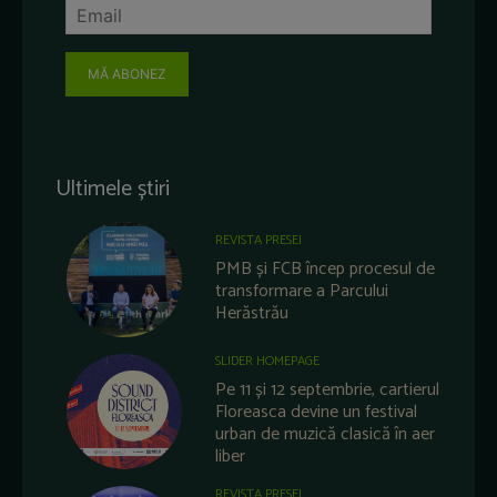
MĂ ABONEZ
Ultimele știri
REVISTA PRESEI
PMB și FCB încep procesul de
transformare a Parcului
Herăstrău
SLIDER HOMEPAGE
Pe 11 și 12 septembrie, cartierul
Floreasca devine un festival
urban de muzică clasică în aer
liber
REVISTA PRESEI